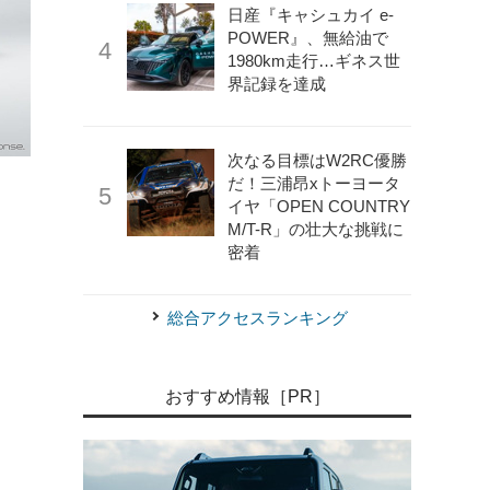
日産『キャシュカイ e-
POWER』、無給油で
1980km走行…ギネス世
界記録を達成
次なる目標はW2RC優勝
だ！三浦昂xトーヨータ
イヤ「OPEN COUNTRY
《photo by McLaren Automotive》
マクラーレン720S（参
M/T-R」の壮大な挑戦に
密着
総合アクセスランキング
おすすめ情報［PR］