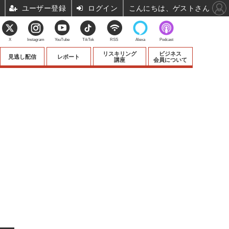
ユーザー登録
ログイン
こんにちは、ゲストさん
X
Instagram
YouTube
TikTok
RSS
Alexa
Podcast
リスキリング
ビジネス
見逃し配信
レポート
講座
会員について