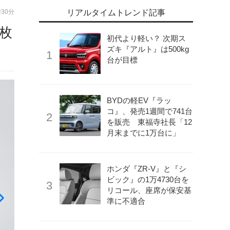
時30分
リアルタイムトレンド記事
枚
初代より軽い？ 次期ス
ズキ『アルト』は500kg
台が目標
BYDの軽EV『ラッ
コ』、発売1週間で741台
を販売 東福寺社長「12
月末までに1万台に」
ホンダ『ZR-V』と『シ
ビック』の1万4730台を
リコール、座席が保安基
準に不適合