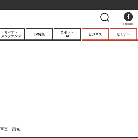
Facebook
リペア・
ロボット
EV特集
ビジネス
セミナー
メンテナンス
AI
プレミアム
業界動向
テクノロジー
キーパーソンイ
ンタビュー
写真・画像