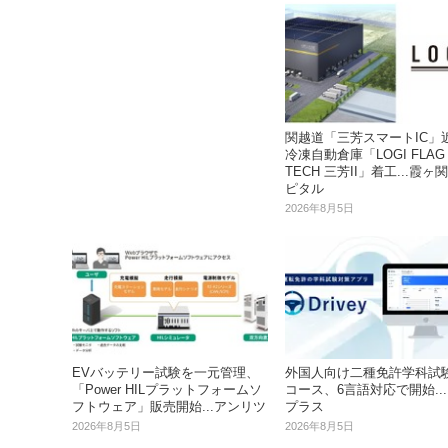
関越道「三芳スマートIC」
冷凍自動倉庫「LOGI FLAG
TECH 三芳II」着工...霞ヶ
ピタル
2026年8月5日
EVバッテリー試験を一元管理、
外国人向け二種免許学科試
「Power HILプラットフォームソ
コース、6言語対応で開始..
フトウェア」販売開始...アンリツ
プラス
2026年8月5日
2026年8月5日