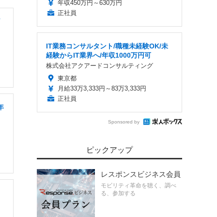
年収450万円～630万円
正社員
IT業務コンサルタント/職種未経験OK/未
経験からIT業界へ/年収1000万円可
株式会社アクアードコンサルティング
東京都
月給33万3,333円～83万3,333円
正社員
年
Sponsored by
ピックアップ
レスポンスビジネス会員
モビリティ革命を聴く、調べ
る、参加する