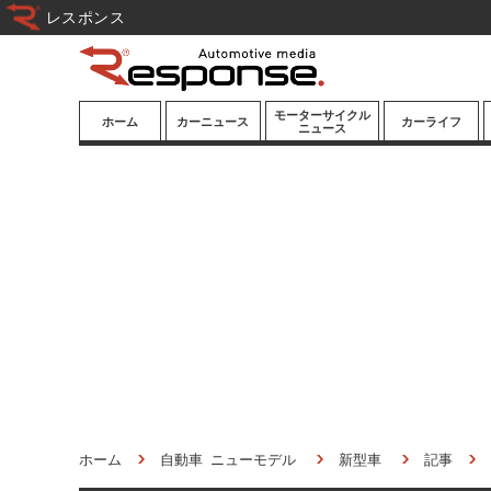
レスポンス
モーターサイクル
ホーム
カーニュース
カーライフ
ニュース
ニューモデル
ニューモデル
カスタマイズ
試乗記
試乗記
カーグッズ
道路交通/社会
カーオーディオ
鉄道
モータースポー
ツ/エンタメ
船舶
航空
宇宙
ホーム
自動車 ニューモデル
新型車
記事