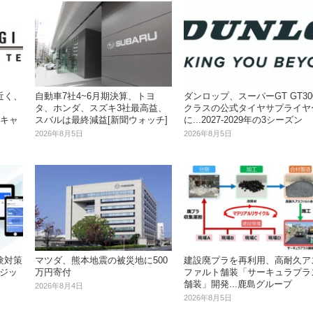
近く、
自動車7社4~6月期決算、トヨ
ダンロップ、スーパーGT GT30
タ、ホンダ、スズキ3社最高益、
クラスの公式タイヤサプライヤ
関キャ
スバルは最終減益[新聞ウォッチ]
に...2027‐2029年の3シーズン
2026年8月5日
2026年8月5日
験対策
マツダ、熊本地震の被災地に500
建設廃プラを再利用、高耐久ア
.ジッ
万円寄付
ファルト舗装「サーキュラプラ
舗装」開発...鹿島グループ
2026年8月4日
2026年8月5日