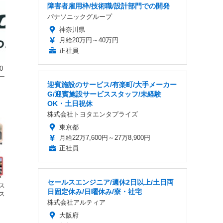
障害者雇用枠/技術職/設計部門での開発
パナソニックグループ
神奈川県
月給20万円～40万円
正社員
0
ー
迎賓施設のサービス/有楽町/大手メーカー
G/迎賓施設サービススタッフ/未経験
OK・土日祝休
株式会社トヨタエンタプライズ
東京都
月給22万7,600円～27万8,900円
正社員
セールスエンジニア/週休2日以上/土日両
ス
日固定休み/日曜休み/寮・社宅
ス
株式会社アルティア
大阪府