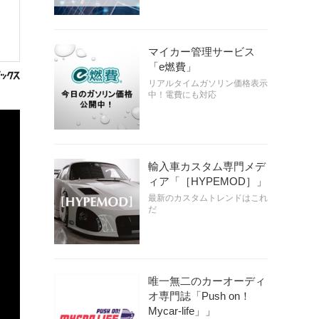
マイカー管理サービス
「e燃費」
リアルタイムガソリン価格表示
中！電費にも対応
輸入車カスタム専門メデ
ィア「［HYPEMOD］」
最新のカスタムトレンドはこれ
だ
唯一無二のカーオーディ
オ専門誌「Push on！
Mycar-life」」