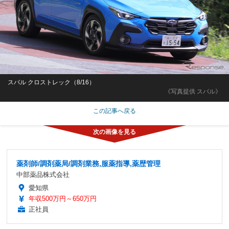
スバル クロストレック（8/16）
《写真提供 スバル》
この記事へ戻る
薬剤師/調剤薬局/調剤業務,服薬指導,薬歴管理
中部薬品株式会社
愛知県
年収500万円～650万円
正社員