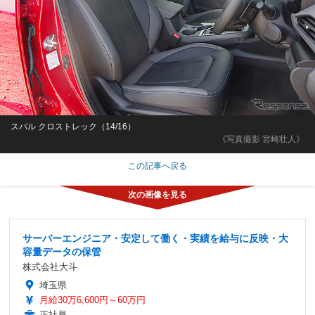
スバル クロストレック（14/16）
《写真撮影 宮崎壮人》
この記事へ戻る
サーバーエンジニア・安定して働く・実績を給与に反映・大
容量データの保管
株式会社大斗
埼玉県
月給30万6,600円～60万円
正社員