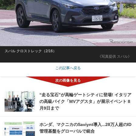
スバル クロストレック（2/16）
《写真提供 スバル》
この記事へ戻る
“走る宝石”が高輪ゲートシティに登場! イタリア
の高級バイク「MVアグスタ」が展示イベント 8
月9日まで
ホンダ、マクニカのSaviynt導入...28万人超のID
管理基盤をグローバルで統合