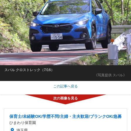
スバル クロストレック（7/16）
《写真提供 スバル》
この記事へ戻る
保育士/未経験OK/学歴不問/主婦・主夫歓迎/ブランクOK/急募
ひまわり保育園
埼玉県