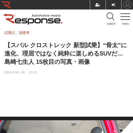
search
menu
試乗記
国産車
【スバル クロストレック 新型試乗】“骨太”に
進化、理屈ではなく純粋に楽しめるSUVだ…
島崎七生人 15枚目の写真・画像
2023.4.19（水） 12:13