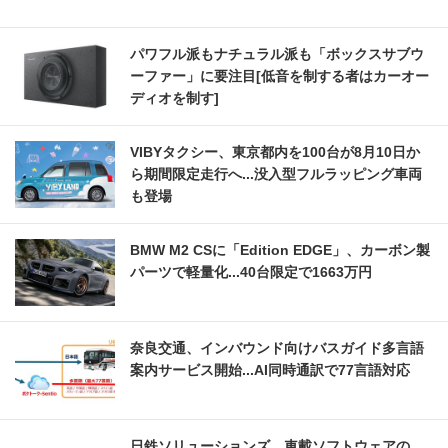
パワフル派もナチュラル派も「ボックスサブウ
ーファー」に要注目[低音を制する者はカーオー
ディオを制す]
VIBYタクシー、東京都内を100台が8月10日か
ら期間限定走行へ...没入型フルラッピング車両
も登場
BMW M2 CSに「Edition EDGE」、カーボン製
パーツで軽量化...40台限定で1663万円
奈良交通、インバウンド向けバスガイド多言語
案内サービス開始...AI同時通訳で77言語対応
日鉄ソリューションズ、車載ソフトウェアの