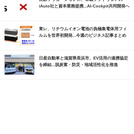
iAuto社と資本業務提携...AI-Cockpit共同開発へ
東レ、リチウムイオン電池の負極集電体用フィ
ルムを世界初開発...今週のビジネス記事まとめ
日産自動車と滋賀県長浜市、EV活用の連携協定
を締結...脱炭素・防災・地域活性化を推進