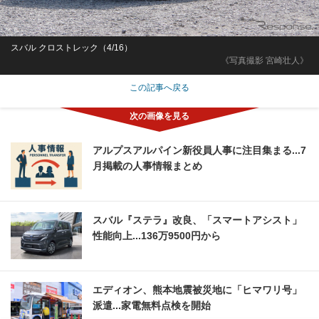
スバル クロストレック（4/16）
《写真撮影 宮崎壮人》
この記事へ戻る
アルプスアルパイン新役員人事に注目集まる...7
月掲載の人事情報まとめ
スバル『ステラ』改良、「スマートアシスト」
性能向上...136万9500円から
エディオン、熊本地震被災地に「ヒマワリ号」
派遣...家電無料点検を開始