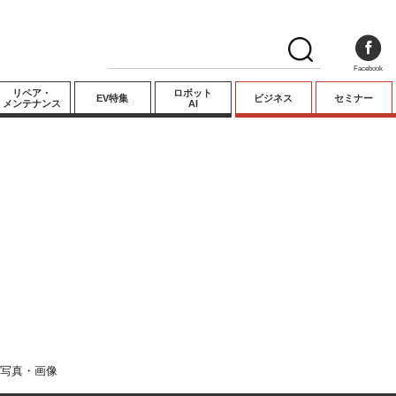
Facebook
リペア・
ロボット
EV特集
ビジネス
セミナー
メンテナンス
AI
プレミアム
業界動向
テクノロジー
キーパーソンイ
ンタビュー
写真・画像