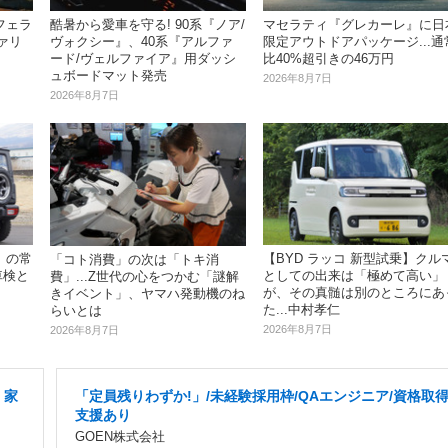
酷暑から愛車を守る! 90系『ノア/
フェラ
マセラティ『グレカーレ』に日
ヴォクシー』、40系『アルファ
ファリ
限定アウトドアパッケージ...通
ード/ヴェルファイア』用ダッシ
比40%超引きの46万円
ュボードマット発売
2026年8月7日
2026年8月7日
」の常
【BYD ラッコ 新型試乗】クル
「コト消費」の次は「トキ消
車検と
としての出来は「極めて高い」
費」...Z世代の心をつかむ「謎解
が、その真髄は別のところにあ
きイベント」、ヤマハ発動機のね
た...中村孝仁
らいとは
2026年8月7日
2026年8月7日
・家
「定員残りわずか!」/未経験採用枠/QAエンジニア/資格取
支援あり
GOEN株式会社