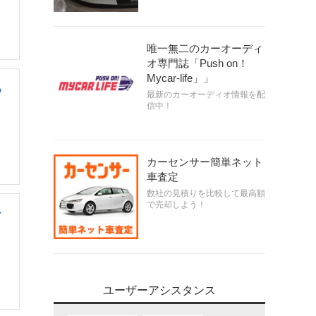
唯一無二のカーオーディ
オ専門誌「Push on！
Mycar-life」」
も
最新のカーオーディオ情報を配
信中！
カーセンサー簡単ネット
車査定
数社の見積りを比較して最高額
で売却しよう！
ャ
ユーザーアシスタンス