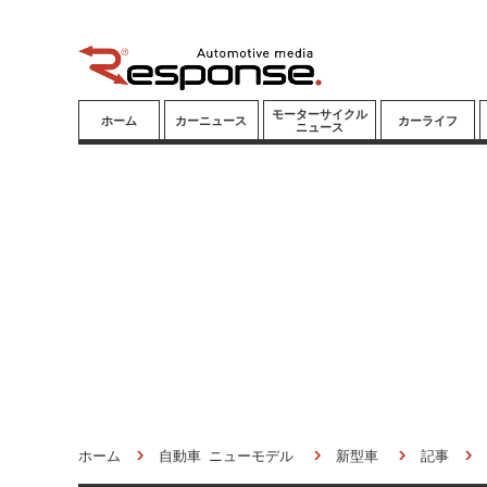
モーターサイクル
ホーム
カーニュース
カーライフ
ニュース
ニューモデル
ニューモデル
カスタマイズ
試乗記
試乗記
カーグッズ
道路交通/社会
カーオーディオ
鉄道
モータースポー
ツ/エンタメ
船舶
航空
宇宙
ホーム
自動車 ニューモデル
新型車
記事