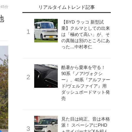
時45分
リアルタイムトレンド記事
地
【BYD ラッコ 新型試
乗】クルマとしての出来
は「極めて高い」が、そ
の真髄は別のところにあ
った…中村孝仁
酷暑から愛車を守る！
90系『ノア/ヴォクシ
ー』、40系『アルファー
ド/ヴェルファイア』用
ダッシュボードマット発
売
見た目は純正、音は本格
派！ スペーシアにPHD
＋サイバーナビXを組ん