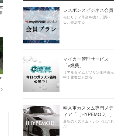
本
レスポンスビジネス会員
常
モビリティ革命を聴く、調べ
る、参加する
マイカー管理サービス
「e燃費」
リアルタイムガソリン価格表示
中！電費にも対応
マ
っ
輸入車カスタム専門メデ
ィア「［HYPEMOD］」
得
最新のカスタムトレンドはこれ
だ