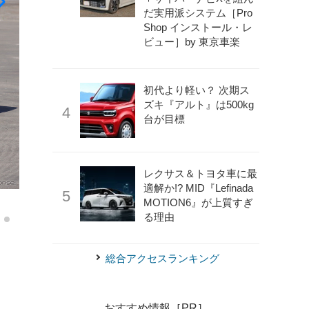
だ実用派システム［Pro
Shop インストール・レ
ビュー］by 東京車楽
初代より軽い？ 次期ス
ズキ『アルト』は500kg
台が目標
レクサス＆トヨタ車に最
適解か!? MID『Lefinada
《写真撮影 小林岳夫》
ホンダ ヴェゼル 新型（Z）
MOTION6』が上質すぎ
る理由
総合アクセスランキング
おすすめ情報［PR］