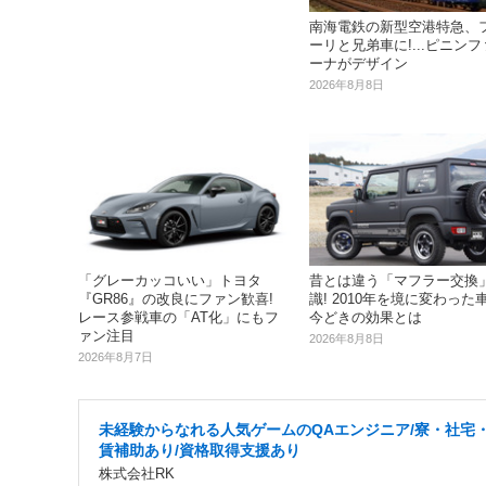
南海電鉄の新型空港特急、
ーリと兄弟車に!...ピニン
ーナがデザイン
2026年8月8日
「グレーカッコいい」トヨタ
昔とは違う「マフラー交換
『GR86』の改良にファン歓喜!
識! 2010年を境に変わった
レース参戦車の「AT化」にもフ
今どきの効果とは
ァン注目
2026年8月8日
2026年8月7日
未経験からなれる人気ゲームのQAエンジニア/寮・社宅
賃補助あり/資格取得支援あり
株式会社RK