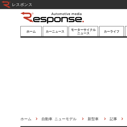
レスポンス
モーターサイクル
ホーム
カーニュース
カーライフ
ニュース
ニューモデル
ニューモデル
カスタマイズ
試乗記
試乗記
カーグッズ
道路交通/社会
カーオーディオ
鉄道
モータースポー
ツ/エンタメ
船舶
航空
宇宙
ホーム
自動車 ニューモデル
新型車
記事