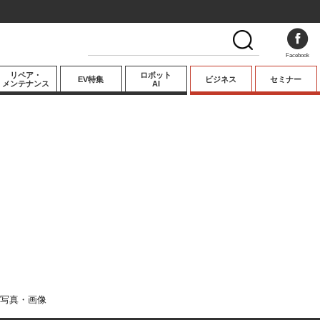
Facebook
リペア・
ロボット
EV特集
ビジネス
セミナー
メンテナンス
AI
プレミアム
業界動向
テクノロジー
キーパーソンイ
ンタビュー
写真・画像