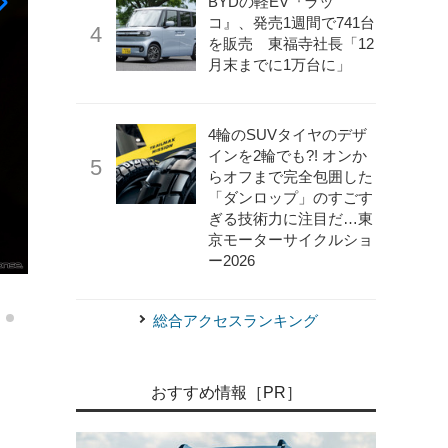
BYDの軽EV『ラッ
コ』、発売1週間で741台
を販売 東福寺社長「12
月末までに1万台に」
4輪のSUVタイヤのデザ
インを2輪でも?! オンか
らオフまで完全包囲した
「ダンロップ」のすごす
ぎる技術力に注目だ…東
京モーターサイクルショ
ー2026
《写真撮影 小林岳夫》
ホンダ ヴェゼル 新型（PLaY）
総合アクセスランキング
おすすめ情報［PR］