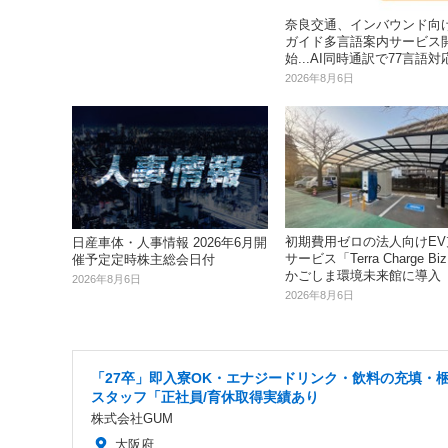
奈良交通、インバウンド向
ガイド多言語案内サービス
始...AI同時通訳で77言語対
2026年8月6日
初期費用ゼロの法人向けEV
日産車体・人事情報 2026年6月開
サービス「Terra Charge B
催予定定時株主総会日付
かごしま環境未来館に導入
2026年8月6日
2026年8月6日
「27卒」即入寮OK・エナジードリンク・飲料の充填・
スタッフ「正社員/育休取得実績あり
株式会社GUM
大阪府