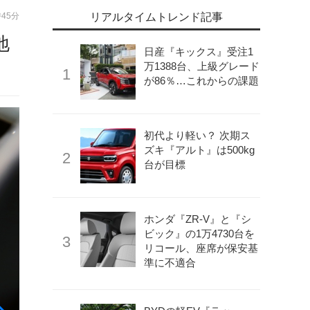
時45分
リアルタイムトレンド記事
地
日産『キックス』受注1
万1388台、上級グレード
が86％…これからの課題
初代より軽い？ 次期ス
ズキ『アルト』は500kg
台が目標
ホンダ『ZR-V』と『シ
ビック』の1万4730台を
リコール、座席が保安基
準に不適合