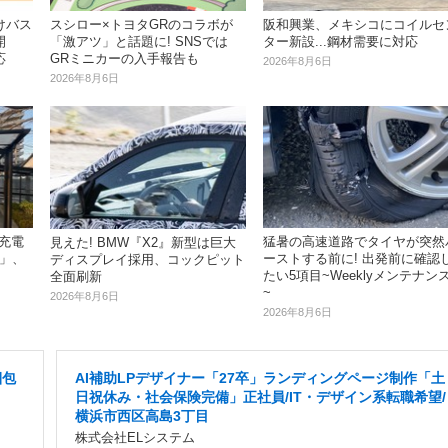
けバス
スシロー×トヨタGRのコラボが
阪和興業、メキシコにコイルセ
開
「激アツ」と話題に! SNSでは
ター新設...鋼材需要に対応
応
GRミニカーの入手報告も
2026年8月6日
2026年8月6日
充電
猛暑の高速道路でタイヤが突然
見えた! BMW『X2』新型は巨大
iz」、
ーストする前に! 出発前に確認
ディスプレイ採用、コックピット
たい5項目~Weeklyメンテナン
全面刷新
~
2026年8月6日
2026年8月6日
梱包
AI補助LPデザイナー「27卒」ランディングページ制作「土
日祝休み・社会保険完備」正社員/IT・デザイン系転職希望/
横浜市西区高島3丁目
株式会社ELシステム