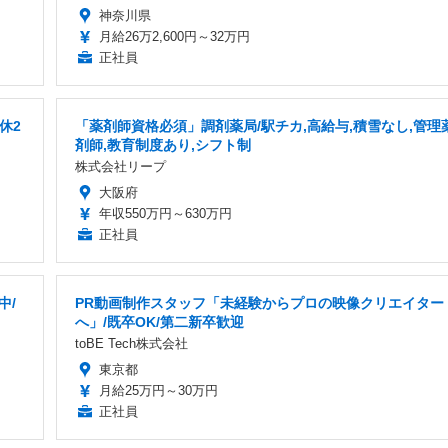
神奈川県
月給26万2,600円～32万円
正社員
休2
「薬剤師資格必須」調剤薬局/駅チカ,高給与,積雪なし,管理
剤師,教育制度あり,シフト制
株式会社リープ
大阪府
年収550万円～630万円
正社員
中/
PR動画制作スタッフ「未経験からプロの映像クリエイター
へ」/既卒OK/第二新卒歓迎
toBE Tech株式会社
東京都
月給25万円～30万円
正社員