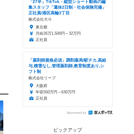
「27卒」TikTok・縦型ショート動画の編
集スタッフ「週休2日制・社会保険完備」
正社員/港区高輪3丁目
株式会社大斗
東京都
月給26万1,500円～32万円
正社員
「薬剤師資格必須」調剤薬局/駅チカ,高給
与,積雪なし,管理薬剤師,教育制度あり,シ
フト制
株式会社リープ
大阪府
年収550万円～630万円
正社員
Sponsored by
ピックアップ