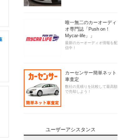
唯一無二のカーオーディ
オ専門誌「Push on！
Mycar-life」」
薬
最新のカーオーディオ情報を配
信中！
カーセンサー簡単ネット
車査定
数社の見積りを比較して最高額
で売却しよう！
ユーザーアシスタンス