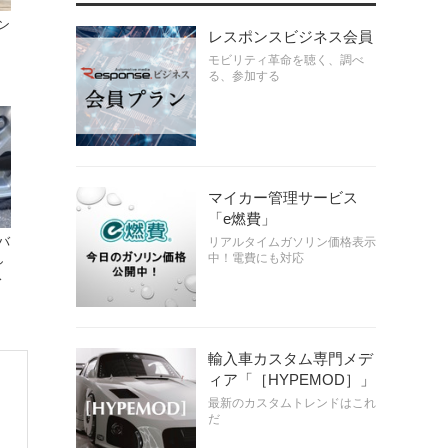
ン
レスポンスビジネス会員
モビリティ革命を聴く、調べ
る、参加する
マイカー管理サービス
「e燃費」
バ
リアルタイムガソリン価格表示
中！電費にも対応
し
ス
輸入車カスタム専門メデ
ィア「［HYPEMOD］」
最新のカスタムトレンドはこれ
だ