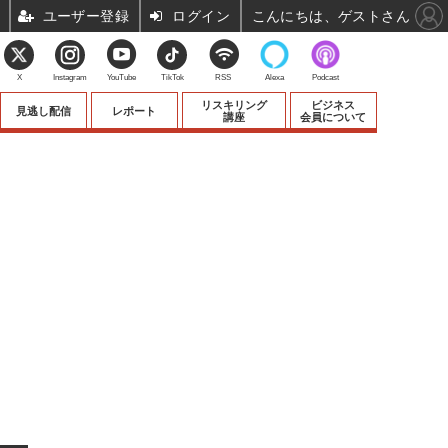
ユーザー登録
ログイン
こんにちは、ゲストさん
X
Instagram
YouTube
TikTok
RSS
Alexa
Podcast
リスキリング
ビジネス
見逃し配信
レポート
講座
会員について