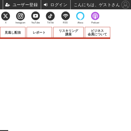
ユーザー登録
ログイン
こんにちは、ゲストさん
X
Instagram
YouTube
TikTok
RSS
Alexa
Podcast
リスキリング
ビジネス
見逃し配信
レポート
講座
会員について