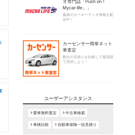
オ専門誌「Push on！
Mycar-life」」
最新のカーオーディオ情報を配
信中！
手
カーセンサー簡単ネット
車査定
数社の見積りを比較して最高額
で売却しよう！
実
ユーザーアシスタンス
愛車無料査定
中古車検索
車検比較
自動車保険一括見積り