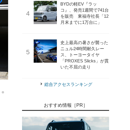
BYDの軽EV『ラッ
コ』、発売1週間で741台
を販売 東福寺社長「12
月末までに1万台に」
史上最高の暑さが襲った
ニュル24時間耐久レー
ス、トーヨータイヤ
「PROXES Slicks」が貫
いた不屈の走り
《写真撮影 小林岳夫》
ホンダ ヴェゼル 新型（Z）
総合アクセスランキング
おすすめ情報［PR］