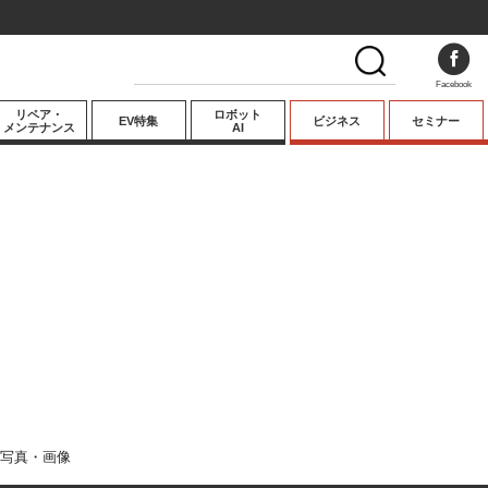
Facebook
リペア・
ロボット
EV特集
ビジネス
セミナー
メンテナンス
AI
プレミアム
業界動向
テクノロジー
キーパーソンイ
ンタビュー
写真・画像