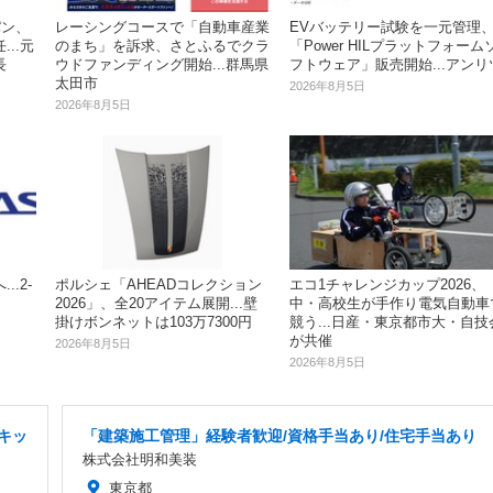
パン、
レーシングコースで「自動車産業
EVバッテリー試験を一元管理
..元
のまち」を訴求、さとふるでクラ
「Power HILプラットフォーム
長
ウドファンディング開始...群馬県
フトウェア」販売開始...アンリ
太田市
2026年8月5日
2026年8月5日
.2‐
ポルシェ「AHEADコレクション
エコ1チャレンジカップ2026、
2026」、全20アイテム展開...壁
中・高校生が手作り電気自動車
掛けボンネットは103万7300円
競う...日産・東京都市大・自技
が共催
2026年8月5日
2026年8月5日
キッ
「建築施工管理」経験者歓迎/資格手当あり/住宅手当あり
株式会社明和美装
東京都