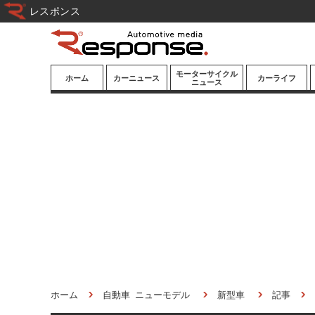
レスポンス
モーターサイクル
ホーム
カーニュース
カーライフ
ニュース
ニューモデル
ニューモデル
カスタマイズ
試乗記
試乗記
カーグッズ
道路交通/社会
カーオーディオ
鉄道
モータースポー
ツ/エンタメ
船舶
航空
宇宙
ホーム
自動車 ニューモデル
新型車
記事