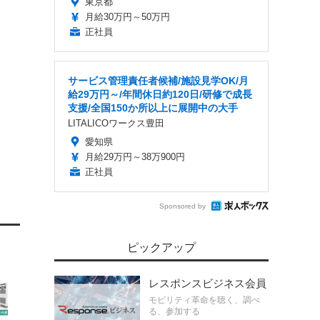
東京都
月給30万円～50万円
正社員
サービス管理責任者候補/施設見学OK/月
給29万円～/年間休日約120日/研修で成長
支援/全国150か所以上に展開中の大手
LITALICOワークス豊田
愛知県
月給29万円～38万900円
正社員
Sponsored by
ピックアップ
レスポンスビジネス会員
モビリティ革命を聴く、調べ
る、参加する