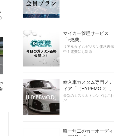
、
ソ
ツ
マイカー管理サービス
「e燃費」
リアルタイムガソリン価格表示
中！電費にも対応
輸入車カスタム専門メデ
で
ィア「［HYPEMOD］」
会
最新のカスタムトレンドはこれ
だ
唯一無二のカーオーディ