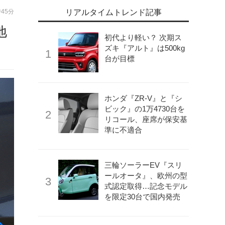
時45分
リアルタイムトレンド記事
地
初代より軽い？ 次期ス
ズキ『アルト』は500kg
台が目標
ホンダ『ZR-V』と『シ
ビック』の1万4730台を
リコール、座席が保安基
準に不適合
三輪ソーラーEV『スリ
ールオータ』、欧州の型
式認定取得…記念モデル
を限定30台で国内発売