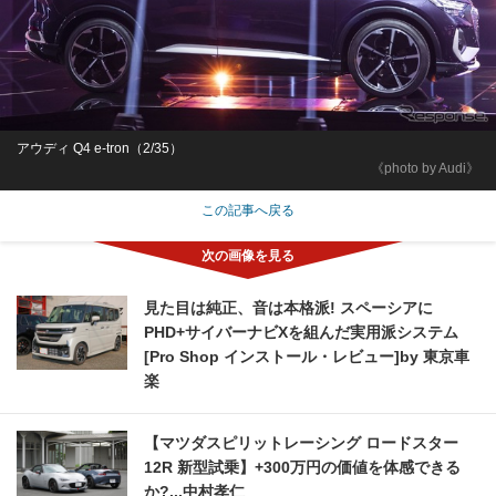
アウディ Q4 e-tron（2/35）
《photo by Audi》
この記事へ戻る
見た目は純正、音は本格派! スペーシアに
PHD+サイバーナビXを組んだ実用派システム
[Pro Shop インストール・レビュー]by 東京車
楽
【マツダスピリットレーシング ロードスター
12R 新型試乗】+300万円の価値を体感できる
か?...中村孝仁