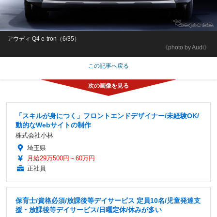
アウディ Q4 e-tron（6/35）
《photo by Audi》
この記事へ戻る
「スキルが身につく」フロントエンドデザイナー/未経験OK/
動的なWebサイトの制作
株式会社小林
埼玉県
月給29万500円～60万円
正社員
保育士/資格必須/放課後等デイサービス 定員10名/児童発達支
援・放課後等デイサービス/日曜定休/休みが多い