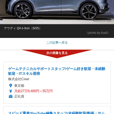
アウディ Q4 e-tron（9/35）
《photo by Audi》
この記事へ戻る
ゲームテクニカルサポートスタッフ/ゲーム好き歓迎・未経験
歓迎・ITスキル習得
株式会社Creer
東京都
月給27万9,400円～55万円
正社員
スピード選考/YouTube編集スタッフ/未経験歓迎/動画・サム