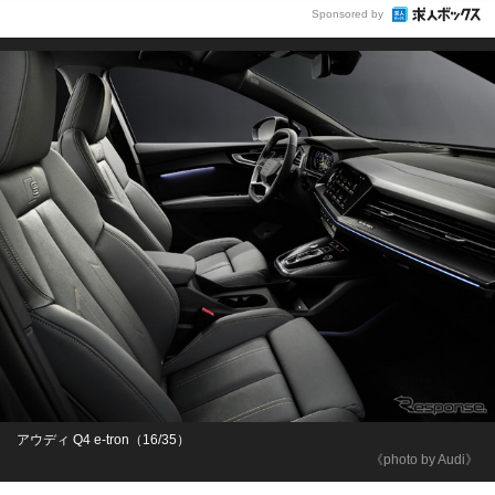
Sponsored by
アウディ Q4 e-tron（16/35）
《photo by Audi》