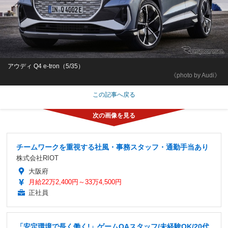
アウディ Q4 e-tron（5/35）
《photo by Audi》
この記事へ戻る
チームワークを重視する社風・事務スタッフ・通勤手当あり
株式会社RIOT
大阪府
月給22万2,400円～33万4,500円
正社員
「安定環境で長く働く!」ゲームQAスタッフ/未経験OK/20代