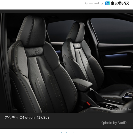
Sponsored by
アウディ Q4 e-tron（17/35）
《photo by Audi》