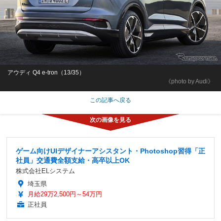
アウディ Q4 e-tron（13/35）
《photo by Audi》
この記事へ戻る
ゲーム向けUIデザイナーアシスタント・Photoshop習得「正
社員」交通費全額支給・高卒以上OK
株式会社ELシステム
埼玉県
月給29万2,500円～54万円
正社員