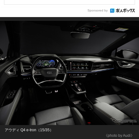
Sponsored by
アウディ Q4 e-tron（15/35）
《photo by Audi》