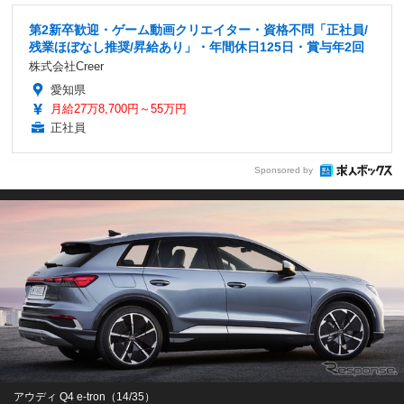
第2新卒歓迎・ゲーム動画クリエイター・資格不問「正社員/
残業ほぼなし推奨/昇給あり」・年間休日125日・賞与年2回
株式会社Creer
愛知県
月給27万8,700円～55万円
正社員
Sponsored by
アウディ Q4 e-tron（14/35）