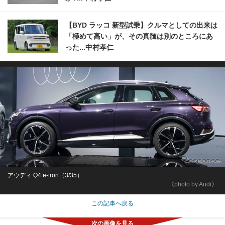
【BYD ラッコ 新型試乗】クルマとしての出来は
「極めて高い」が、その真髄は別のところにあ
った...中村孝仁
アウディ Q4 e-tron（3/35）
《photo by Audi》
この記事へ戻る