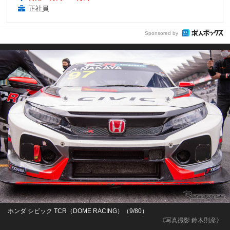
正社員
Sponsored by
ホンダ シビック TCR（DOME RACING）（9/80）
《写真撮影 鈴木則彦》