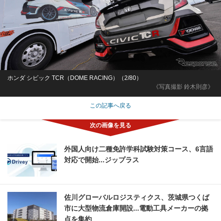
ホンダ シビック TCR（DOME RACING）（2/80）
《写真撮影 鈴木則彦》
この記事へ戻る
外国人向け二種免許学科試験対策コース、6言語
対応で開始...ジップラス
佐川グローバルロジスティクス、茨城県つくば
市に大型物流倉庫開設...電動工具メーカーの拠
点を集約