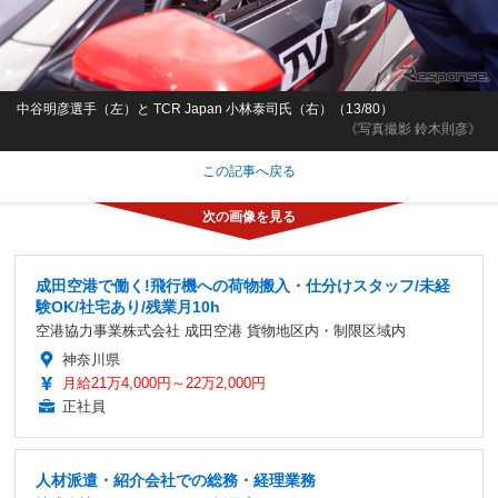
中谷明彦選手（左）と TCR Japan 小林泰司氏（右）（13/80）
《写真撮影 鈴木則彦》
この記事へ戻る
成田空港で働く!飛行機への荷物搬入・仕分けスタッフ/未経
験OK/社宅あり/残業月10h
空港協力事業株式会社 成田空港 貨物地区内・制限区域内
神奈川県
月給21万4,000円～22万2,000円
正社員
人材派遣・紹介会社での総務・経理業務