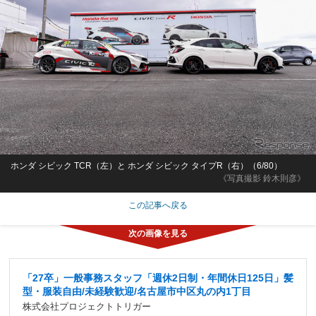
ホンダ シビック TCR（左）と ホンダ シビック タイプR（右）（6/80）
《写真撮影 鈴木則彦》
この記事へ戻る
「27卒」一般事務スタッフ「週休2日制・年間休日125日」髪
型・服装自由/未経験歓迎/名古屋市中区丸の内1丁目
株式会社プロジェクトトリガー