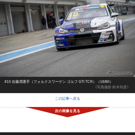
#10 佐藤潤選手（フォルクスワーゲン ゴルフ GTI TCR）（18/80）
《写真撮影 鈴木則彦》
この記事へ戻る