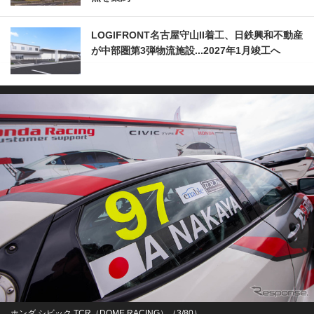
LOGIFRONT名古屋守山II着工、日鉄興和不動産
が中部圏第3弾物流施設...2027年1月竣工へ
ホンダ シビック TCR（DOME RACING）（3/80）