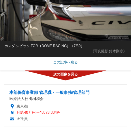
ホンダ シビック TCR（DOME RACING）（7/80）
《写真撮影 鈴木則彦》
この記事へ戻る
本部保育事業部 管理職・一般事務/管理部門
医療法人社団桐和会
東京都
月給40万円～48万3,334円
正社員