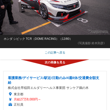
ホンダ シビック TCR（DOME RACING）（12/80）
《写真撮影 鈴木則彦》
この記事へ戻る
看護業務/デイサービス/駅近/日勤のみ/4週8休/交通費全額支
給
株式会社早稲田エルダリーヘルス事業団 サンケア鵜の木
東京都
月給27万8,000円～
正社員