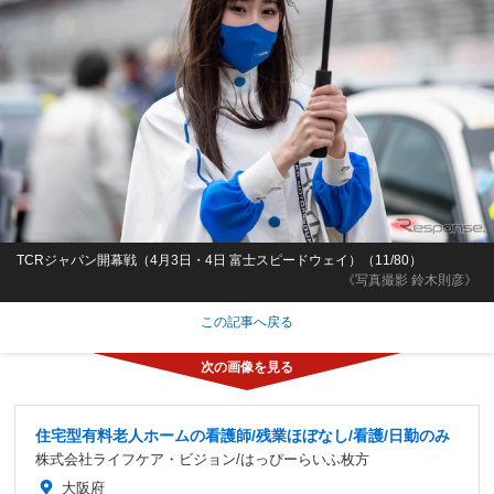
TCRジャパン開幕戦（4月3日・4日 富士スピードウェイ）（11/80）
《写真撮影 鈴木則彦》
この記事へ戻る
住宅型有料老人ホームの看護師/残業ほぼなし/看護/日勤のみ
株式会社ライフケア・ビジョン/はっぴーらいふ枚方
大阪府