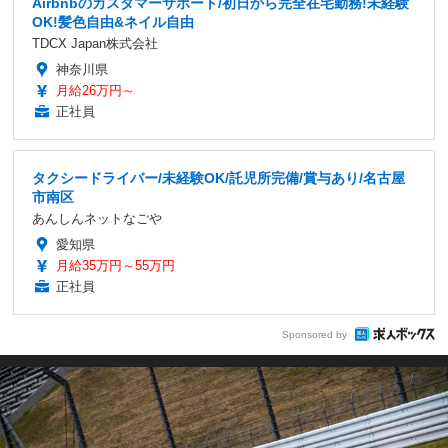
Airbnbのカスタマーサポート/初日から完全在宅勤務!未経験
OK!髪色自由&ネイル自由
TDCX Japan株式会社
神奈川県
月給26万円～
正社員
タクシードライバー/未経験OK/託児所完備/賞与あり/名古屋
市南区
あんしんネットなごや
愛知県
月給35万円～55万円
正社員
Sponsored by