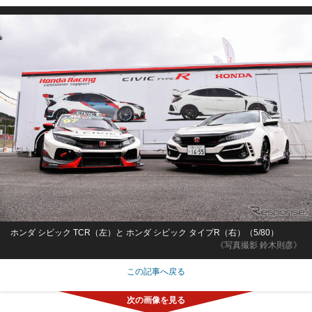
ホンダ シビック TCR（左）と ホンダ シビック タイプR（右）（5/80）
《写真撮影 鈴木則彦》
この記事へ戻る