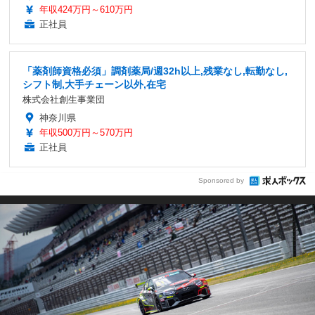
年収424万円～610万円
正社員
「薬剤師資格必須」調剤薬局/週32h以上,残業なし,転勤なし,
シフト制,大手チェーン以外,在宅
株式会社創生事業団
神奈川県
年収500万円～570万円
正社員
Sponsored by