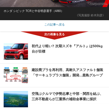
ホンダ シビック TCRと中谷明彦選手（4/80）
《写真撮影 鈴木則彦》
この記事へ戻る
初代より軽い? 次期スズキ『アルト』は500kg
台が目標
建設廃プラを再利用、高耐久アスファルト舗装
「サーキュラプラス舗装」開発...鹿島グループ
空飛ぶクルマで伊勢志摩と中部・関西を結ぶ、
三井不動産らが三重県の補助金事業に採択