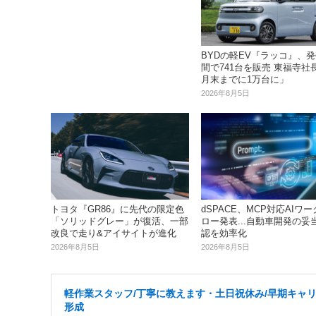
BYDの軽EV『ラッコ』、発
間で741台を販売 東福寺社長
月末までに1万台に」
2026年8月5日
dSPACE、MCP対応AIワ
トヨタ『GR86』に先代の限定色
ロー発表...自動車開発の妥
「ソリッドグレー」が復活、一部
認を効率化
改良で走り&アイサイトが進化
2026年8月5日
2026年8月5日
軽作業スタッフ/丁寧に教えます・土日祝休み/早期キャ
形成