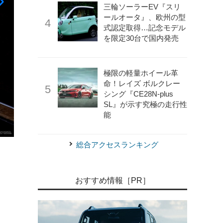
三輪ソーラーEV『スリ
ールオータ』、欧州の型
式認定取得…記念モデル
を限定30台で国内発売
極限の軽量ホイール革
命！レイズ ボルクレー
シング『CE28N-plus
SL』が示す究極の走行性
能
総合アクセスランキング
《photo by Jeep》
ジープ・ワゴニア 新型
おすすめ情報［PR］