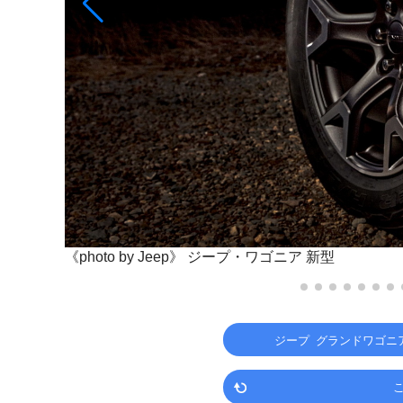
《photo by Jeep》
ジープ・ワゴニア 新型
ジープ グランドワゴニア（