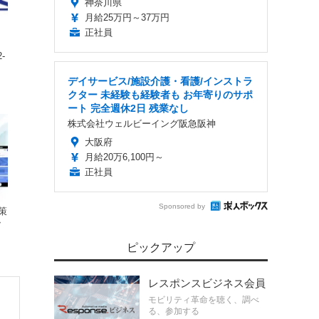
神奈川県
月給25万円～37万円
正社員
‐
デイサービス/施設介護・看護/インストラ
クター 未経験も経験者も お年寄りのサポ
ート 完全週休2日 残業なし
株式会社ウェルビーイング阪急阪神
大阪府
月給20万6,100円～
正社員
Sponsored by
策
ッ
ピックアップ
レスポンスビジネス会員
モビリティ革命を聴く、調べ
る、参加する