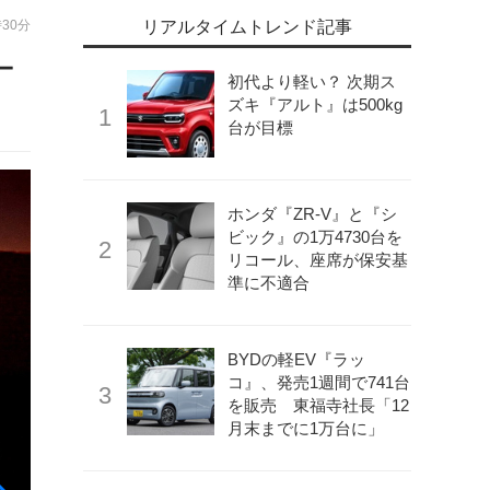
時30分
リアルタイムトレンド記事
ー
初代より軽い？ 次期ス
ズキ『アルト』は500kg
台が目標
ホンダ『ZR-V』と『シ
ビック』の1万4730台を
リコール、座席が保安基
準に不適合
BYDの軽EV『ラッ
コ』、発売1週間で741台
を販売 東福寺社長「12
月末までに1万台に」