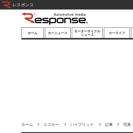
レスポンス
モーターサイクル
ホーム
カーニュース
カーライフ
ニュース
ニューモデル
ニューモデル
カスタマイズ
試乗記
試乗記
カーグッズ
道路交通/社会
カーオーディオ
鉄道
モータースポー
ツ/エンタメ
船舶
航空
宇宙
ホーム
エコカー
ハイブリッド
記事
写真