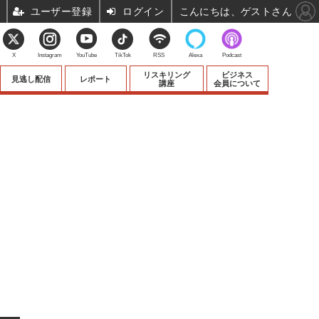
ユーザー登録
ログイン
こんにちは、ゲストさん
X
Instagram
YouTube
TikTok
RSS
Alexa
Podcast
リスキリング
ビジネス
見逃し配信
レポート
講座
会員について