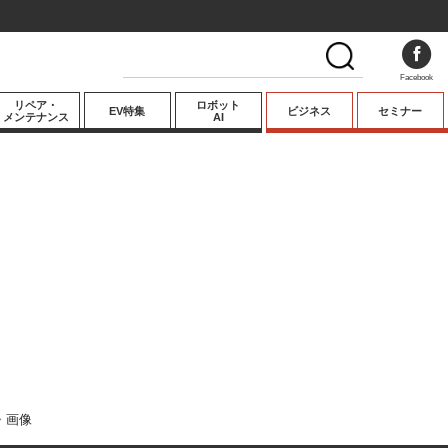
Facebook
リペア・
ロボット
EV特集
ビジネス
セミナー
メンテナンス
AI
プレミアム
業界動向
テクノロジー
キーパーソンイ
ンタビュー
・画像