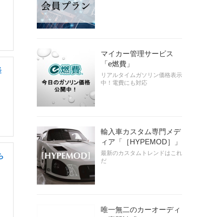
マイカー管理サービス
「e燃費」
経
リアルタイムガソリン価格表示
中！電費にも対応
輸入車カスタム専門メデ
ィア「［HYPEMOD］」
最新のカスタムトレンドはこれ
ら
だ
唯一無二のカーオーディ