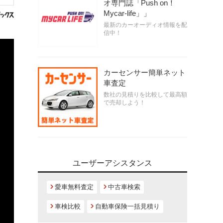
オ専門誌「Push on！
Mycar-life」」
最新のカーオーディオ情報を配
信中！
カーセンサー簡単ネット
車査定
数社の見積りを比較して最高額
で売却しよう！
ユーザーアシスタンス
愛車無料査定
中古車検索
車検比較
自動車保険一括見積り