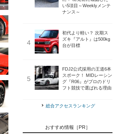
い5項目～Weeklyメンテ
ナンス～
初代より軽い？ 次期ス
ズキ『アルト』は500kg
台が目標
FDJ2公式採用の王道6本
スポーク！ MIDレーシン
グ『R06』がプロのドリ
《写真撮影 雪岡直樹》
トヨタ GR 86 プロトタイプ
フト競技で選ばれる理由
総合アクセスランキング
おすすめ情報［PR］