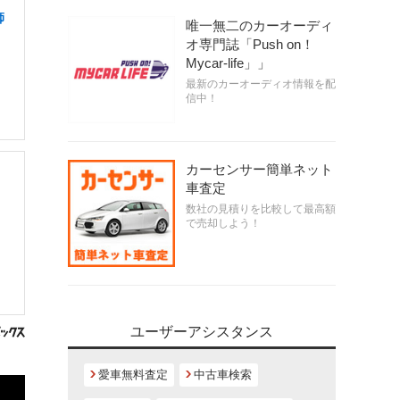
師
唯一無二のカーオーディ
オ専門誌「Push on！
Mycar-life」」
最新のカーオーディオ情報を配
信中！
カーセンサー簡単ネット
車査定
数社の見積りを比較して最高額
で売却しよう！
ユーザーアシスタンス
愛車無料査定
中古車検索