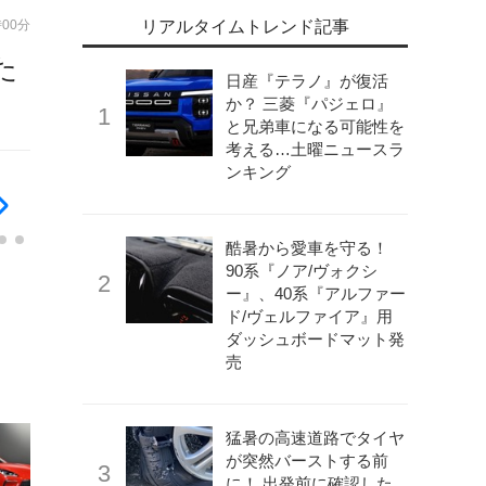
時00分
リアルタイムトレンド記事
た
日産『テラノ』が復活
か？ 三菱『パジェロ』
と兄弟車になる可能性を
考える…土曜ニュースラ
ンキング
酷暑から愛車を守る！
90系『ノア/ヴォクシ
ー』、40系『アルファー
ド/ヴェルファイア』用
ダッシュボードマット発
売
猛暑の高速道路でタイヤ
が突然バーストする前
に！ 出発前に確認した