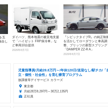
ダイハツ、熊本地震の被災地支援
『シビックタイプR』の純正制
」を五
で「ハイゼット FRP保冷車」な
を活かしてローダウンと車高調
融合し
ど車両10台提供
整、ブリッツの新型スプリング
「DAMPER ZZ-R A」
2026年8月7日
2026年8月7日
児童指導員/月給28.8万円～/年休120日/送迎なし/駅チカ/「
立・個性・社会性」を育む療育プログラム
放課後等デイサービス カラーズ
東京都
月給28万8,297円～30万2,135円
正社員