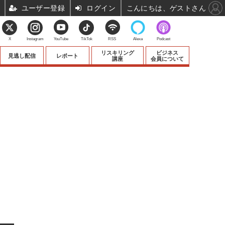
ユーザー登録
ログイン
こんにちは、ゲストさん
X
Instagram
YouTube
TikTok
RSS
Alexa
Podcast
リスキリング
ビジネス
見逃し配信
レポート
講座
会員について