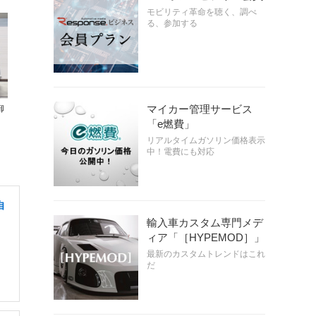
モビリティ革命を聴く、調べ
る、参加する
マイカー管理サービス
御
「e燃費」
リアルタイムガソリン価格表示
中！電費にも対応
自
輸入車カスタム専門メデ
ィア「［HYPEMOD］」
最新のカスタムトレンドはこれ
だ