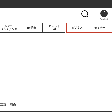
Facebook
リペア・
ロボット
EV特集
ビジネス
セミナー
メンテナンス
AI
プレミアム
業界動向
テクノロジー
キーパーソンイ
ンタビュー
写真・画像