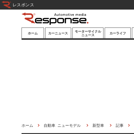
レスポンス
モーターサイクル
ホーム
カーニュース
カーライフ
ニュース
ニューモデル
ニューモデル
カスタマイズ
試乗記
試乗記
カーグッズ
道路交通/社会
カーオーディオ
鉄道
モータースポー
ツ/エンタメ
船舶
航空
宇宙
ホーム
自動車 ニューモデル
新型車
記事