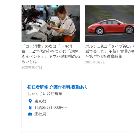
「コト消費」の次は「トキ消
ポルシェ911「タイプ991
費」...Z世代の心をつかむ「謎解
感で楽しむ、革新と古典が
きイベント」、ヤマハ発動機のね
た第7世代を徹底特集
らいとは
2026年8月7日
2026年8月7日
初任者研修 介護付有料/夜勤あり
しゃくじい台翔裕館
東京都
月給25万1,000円～
正社員