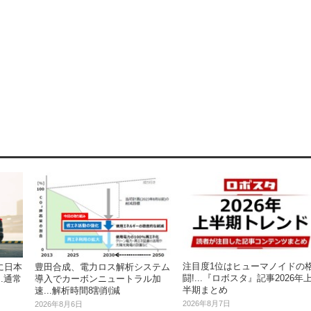
注目度1位はヒューマノイドの
に日本
豊田合成、電力ロス解析システム
闘!...『ロボスタ』記事2026年
.通常
導入でカーボンニュートラル加
半期まとめ
速...解析時間8割削減
2026年8月7日
2026年8月6日