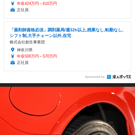
年収424万円～610万円
正社員
「薬剤師資格必須」調剤薬局/週32h以上,残業なし,転勤なし,
シフト制,大手チェーン以外,在宅
株式会社創生事業団
神奈川県
年収500万円～570万円
正社員
Sponsored by