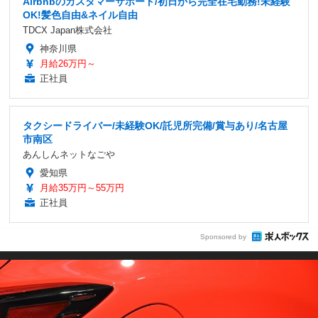
Airbnbのカスタマーサポート/初日から完全在宅勤務!未経験
OK!髪色自由&ネイル自由
TDCX Japan株式会社
神奈川県
月給26万円～
正社員
タクシードライバー/未経験OK/託児所完備/賞与あり/名古屋
市南区
あんしんネットなごや
愛知県
月給35万円～55万円
正社員
Sponsored by