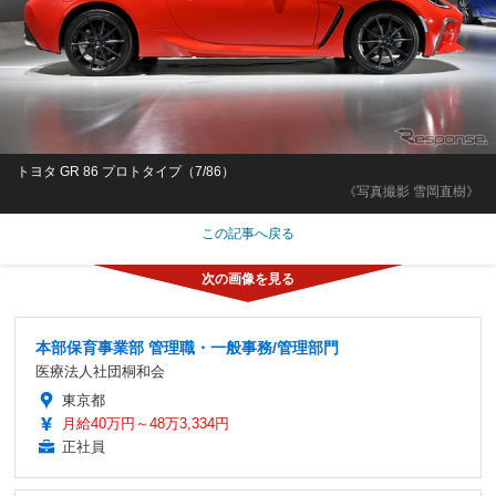
トヨタ GR 86 プロトタイプ（7/86）
《写真撮影 雪岡直樹》
この記事へ戻る
本部保育事業部 管理職・一般事務/管理部門
医療法人社団桐和会
東京都
月給40万円～48万3,334円
正社員