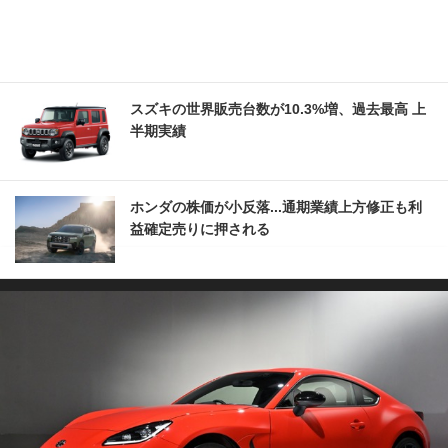
スズキの世界販売台数が10.3%増、過去最高 上
半期実績
ホンダの株価が小反落...通期業績上方修正も利
益確定売りに押される