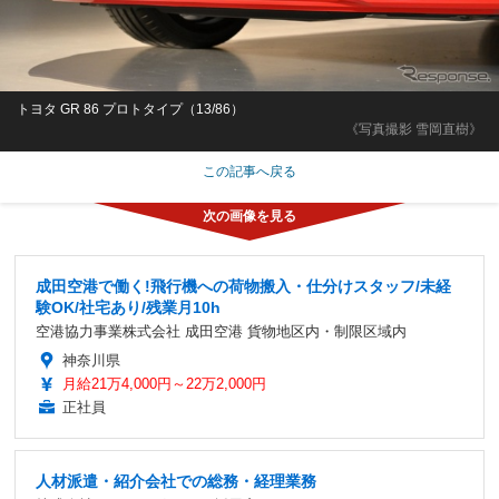
トヨタ GR 86 プロトタイプ（13/86）
《写真撮影 雪岡直樹》
この記事へ戻る
成田空港で働く!飛行機への荷物搬入・仕分けスタッフ/未経
験OK/社宅あり/残業月10h
空港協力事業株式会社 成田空港 貨物地区内・制限区域内
神奈川県
月給21万4,000円～22万2,000円
正社員
人材派遣・紹介会社での総務・経理業務