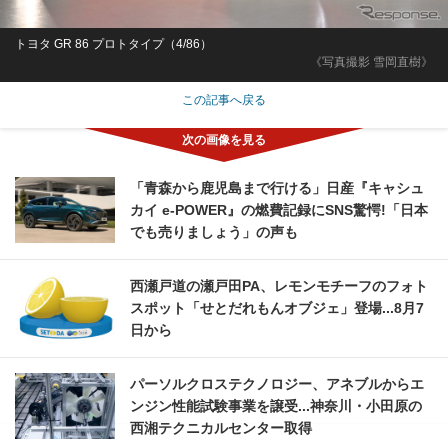
トヨタ GR 86 プロトタイプ（4/86）
《写真撮影 雪岡直樹》
この記事へ戻る
「青森から鹿児島まで行ける」日産『キャシュ
カイ e-POWER』の燃費記録にSNS驚愕!「日本
でも売りましょう」の声も
西瀬戸道の瀬戸田PA、レモンモチーフのフォト
スポット「せとだれもんオブジェ」登場...8月7
日から
パーソルクロステクノロジー、アネブルからエ
ンジン性能試験事業を譲受...神奈川・小田原の
西湘テクニカルセンター取得