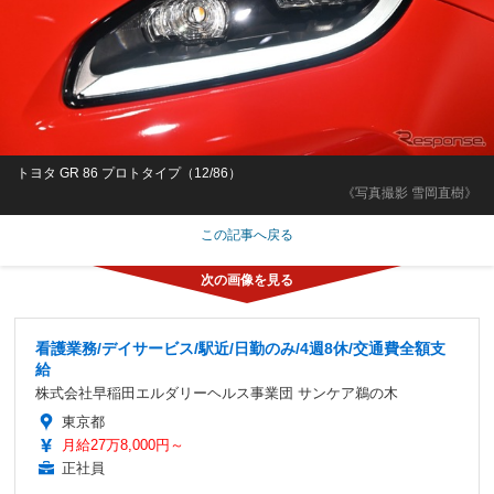
トヨタ GR 86 プロトタイプ（12/86）
《写真撮影 雪岡直樹》
この記事へ戻る
看護業務/デイサービス/駅近/日勤のみ/4週8休/交通費全額支
給
株式会社早稲田エルダリーヘルス事業団 サンケア鵜の木
東京都
月給27万8,000円～
正社員