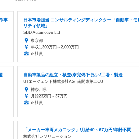
作事
日本市場担当 コンサルティングディレクター「自動車・モ
リティ領域」
SBD Automotive Ltd
東京都
年収1,300万円～2,000万円
正社員
躍
自動車製品の組立・検査/寮完備/日払い/工場・製造
UTエージェント株式会社AGT南関東第二CU
神奈川県
月給23万円～37万円
正社員
「メーカー車両メカニック」/月給40～67万円/年齢不問
株式会社レソリューション