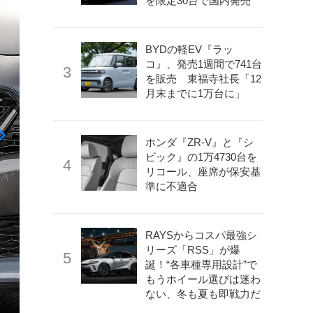
を限定30台で国内発売
BYDの軽EV『ラッ
コ』、発売1週間で741台
を販売 東福寺社長「12
月末までに1万台に」
ホンダ『ZR-V』と『シ
ビック』の1万4730台を
リコール、座席が保安基
準に不適合
RAYSからコスパ最強シ
リーズ「RSS」が爆
誕！“各車種専用設計”で
もうホイール選びは迷わ
ない、冬も夏も即戦力だ