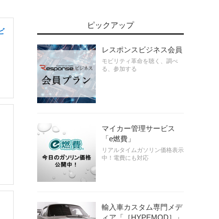
ピックアップ
ビ
レスポンスビジネス会員
モビリティ革命を聴く、調べ
る、参加する
マイカー管理サービス
「e燃費」
リアルタイムガソリン価格表示
中！電費にも対応
輸入車カスタム専門メデ
ィア「［HYPEMOD］」