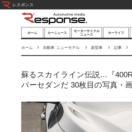
レスポンス
モーターサイクル
ホーム
カーニュース
カーライフ
ニュース
ニューモデル
ニューモデル
カスタマイズ
ホーム
自動車 ニューモデル
新型車
記事
試乗記
試乗記
カーグッズ
道路交通/社会
カーオーディオ
蘇るスカイライン伝説…『40
鉄道
モータースポー
ツ/エンタメ
パーセダンだ 30枚目の写真・
船舶
航空
宇宙