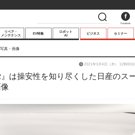
Facebook
リペア・
ロボット
EV特集
ビジネス
セミナー
メンテナンス
AI
プレミアム
写真・画像
業界動向
2021年3月4日（木） 12時00分
テクノロジー
0R』は操安性を知り尽くした日産のス
キーパーソンイ
ンタビュー
画像