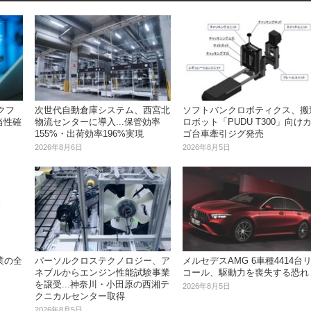
ークフ
次世代自動倉庫システム、西宮北
ソフトバンクロボティクス、搬
当性確
物流センターに導入...保管効率
ロボット「PUDU T300」向け
155%・出荷効率196%実現
ゴ台車牽引ジグ発売
2026年8月6日
2026年8月5日
業の全
パーソルクロステクノロジー、ア
メルセデスAMG 6車種4414台
ネブルからエンジン性能試験事業
コール、駆動力を喪失する恐れ
を譲受...神奈川・小田原の西湘テ
2026年8月5日
クニカルセンター取得
2026年8月5日