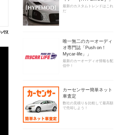
最新のカスタムトレンドはこれ
だ
唯一無二のカーオーディ
オ専門誌「Push on！
Mycar-life」」
最新のカーオーディオ情報を配
信中！
カーセンサー簡単ネット
車査定
数社の見積りを比較して最高額
で売却しよう！