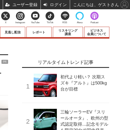
ユーザー登録
ログイン
こんにちは、ゲストさん
X
Instagram
YouTube
TikTok
RSS
Alexa
Podcast
リスキリング
ビジネス
見逃し配信
レポート
講座
会員について
リアルタイムトレンド記事
PR
ー
初代より軽い？ 次期ス
ズキ『アルト』は500kg
台が目標
三輪ソーラーEV『スリ
ールオータ』、欧州の型
式認定取得…記念モデル