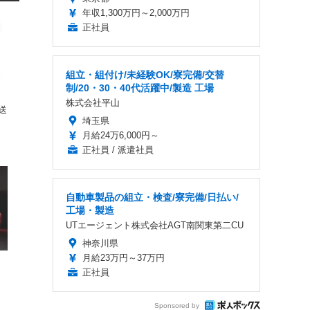
年収1,300万円～2,000万円
正社員
組立・組付け/未経験OK/寮完備/交替
制/20・30・40代活躍中/製造 工場
株式会社平山
送
埼玉県
カ
月給24万6,000円～
正社員 / 派遣社員
自動車製品の組立・検査/寮完備/日払い/
工場・製造
UTエージェント株式会社AGT南関東第二CU
神奈川県
月給23万円～37万円
リ
正社員
Sponsored by