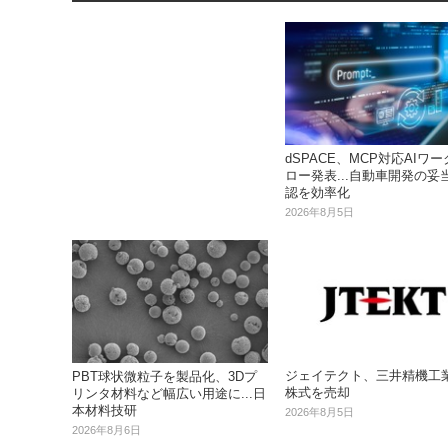
dSPACE、MCP対応AIワ
ロー発表...自動車開発の妥
認を効率化
2026年8月5日
ジェイテクト、三井精機工
PBT球状微粒子を製品化、3Dプ
株式を売却
リンタ材料など幅広い用途に...日
本材料技研
2026年8月5日
2026年8月6日