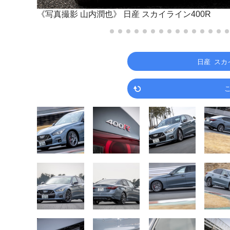
《写真撮影 山内潤也》
日産 スカイライン400R
日産 スカ