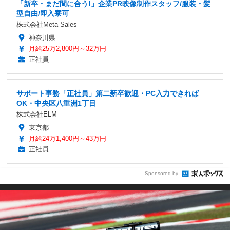
「新卒・まだ間に合う!」企業PR映像制作スタッフ/服装・髪
型自由/即入寮可
株式会社Meta Sales
神奈川県
月給25万2,800円～32万円
正社員
サポート事務「正社員」第二新卒歓迎・PC入力できれば
OK・中央区八重洲1丁目
株式会社ELM
東京都
月給24万1,400円～43万円
正社員
Sponsored by