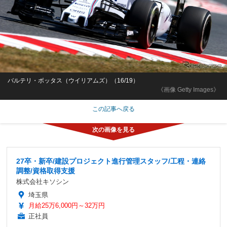
バルテリ・ボッタス（ウイリアムズ）（16/19）
《画像 Getty Images》
この記事へ戻る
27卒・新卒/建設プロジェクト進行管理スタッフ/工程・連絡
調整/資格取得支援
株式会社キソシン
埼玉県
月給25万6,000円～32万円
正社員