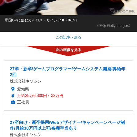
母国GPに臨むカルロス・サインツJr（9/19）
《画像 Getty Images》
この記事へ戻る
27卒・新卒/ゲームプログラマー/ゲームシステム開発/昇給年
2回
株式会社キソシン
愛知県
月給25万6,800円～32万円
正社員
27卒向け・新卒採用/Webデザイナー/キャンペーンページ制
作/月給30万円以上可/各種手当あり
株式会社キソシン