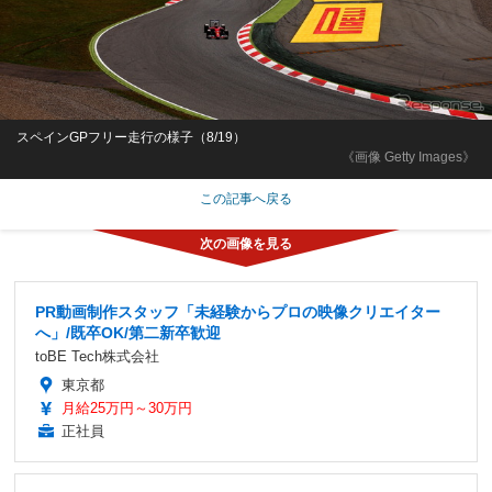
スペインGPフリー走行の様子（8/19）
《画像 Getty Images》
この記事へ戻る
PR動画制作スタッフ「未経験からプロの映像クリエイター
へ」/既卒OK/第二新卒歓迎
toBE Tech株式会社
東京都
月給25万円～30万円
正社員