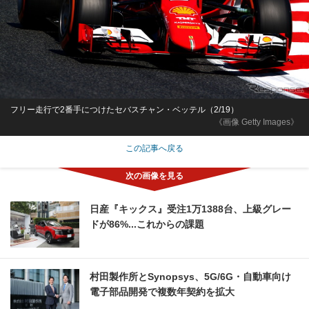
フリー走行で2番手につけたセバスチャン・ベッテル（2/19）
《画像 Getty Images》
この記事へ戻る
日産『キックス』受注1万1388台、上級グレー
ドが86%...これからの課題
村田製作所とSynopsys、5G/6G・自動車向け
電子部品開発で複数年契約を拡大