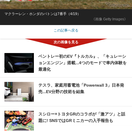
マクラーレン・ホンダのバトンは7番手（4/19）
《画像 Getty Images》
この記事へ戻る
ベントレー初のEV『トルカル』、「キュレーシ
ョンエンジン」搭載...4つのモードで車内体験を
最適化
テスラ、家庭用蓄電池「Powerwall 3」日本発
売...EV分野の技術を結集
スシロー×トヨタGRのコラボが「激アツ」と話
題に! SNSではGRミニカーの入手報告も