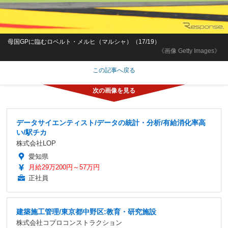
母国GPに臨むロベルト・メルヒ（マルシャ）（17/19）
《画像 Getty Images》
この記事へ戻る
データサイエンティスト/データの統計・分析/有給消化率高
い/駅チカ
株式会社LOP
愛知県
月給29万200円～57万円
正社員
建築施工管理/東京都中野区:教育・研究施設
株式会社コプロコンストラクション