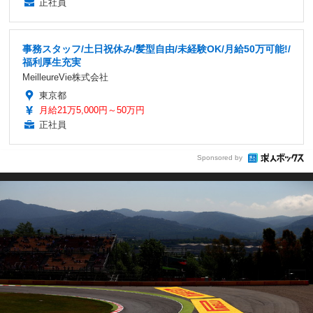
正社員
事務スタッフ/土日祝休み/髪型自由/未経験OK/月給50万可能!/
福利厚生充実
MeilleureVie株式会社
東京都
月給21万5,000円～50万円
正社員
Sponsored by