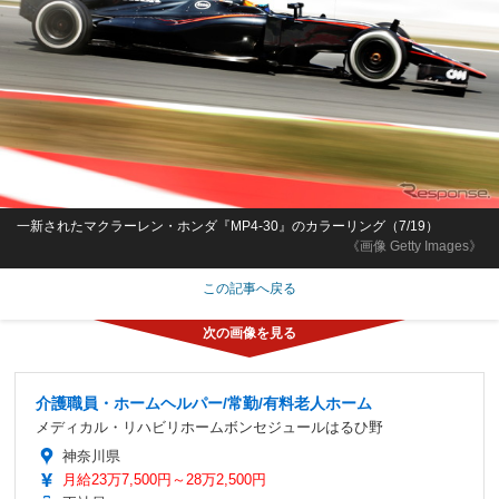
一新されたマクラーレン・ホンダ『MP4-30』のカラーリング（7/19）
《画像 Getty Images》
この記事へ戻る
介護職員・ホームヘルパー/常勤/有料老人ホーム
メディカル・リハビリホームボンセジュールはるひ野
神奈川県
月給23万7,500円～28万2,500円