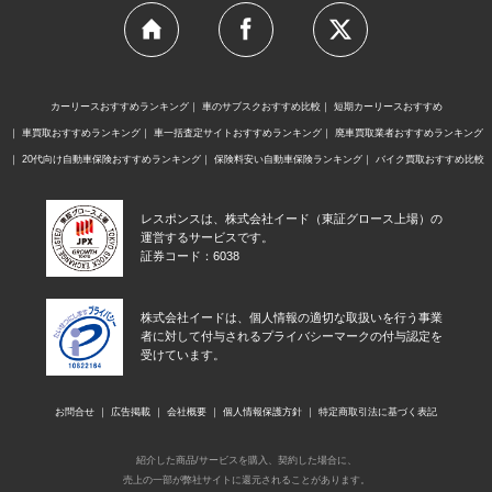
カーリースおすすめランキング
車のサブスクおすすめ比較
短期カーリースおすすめ
車買取おすすめランキング
車一括査定サイトおすすめランキング
廃車買取業者おすすめランキング
20代向け自動車保険おすすめランキング
保険料安い自動車保険ランキング
バイク買取おすすめ比較
レスポンスは、株式会社イード（東証グロース上場）の
運営するサービスです。
証券コード：6038
株式会社イードは、個人情報の適切な取扱いを行う事業
者に対して付与されるプライバシーマークの付与認定を
受けています。
お問合せ
広告掲載
会社概要
個人情報保護方針
特定商取引法に基づく表記
紹介した商品/サービスを購入、契約した場合に、
売上の一部が弊社サイトに還元されることがあります。