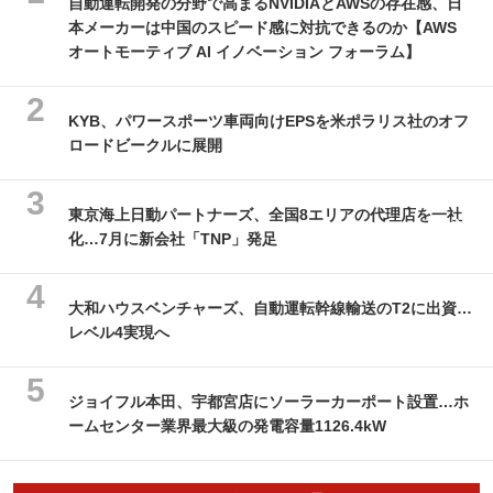
自動運転開発の分野で高まるNVIDIAとAWSの存在感、日
本メーカーは中国のスピード感に対抗できるのか【AWS
オートモーティブ AI イノベーション フォーラム】
KYB、パワースポーツ車両向けEPSを米ポラリス社のオフ
ロードビークルに展開
東京海上日動パートナーズ、全国8エリアの代理店を一社
化…7月に新会社「TNP」発足
大和ハウスベンチャーズ、自動運転幹線輸送のT2に出資…
レベル4実現へ
ジョイフル本田、宇都宮店にソーラーカーポート設置…ホ
ームセンター業界最大級の発電容量1126.4kW