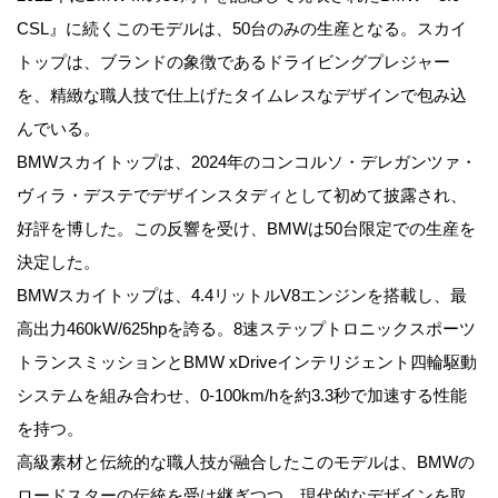
CSL』に続くこのモデルは、50台のみの生産となる。スカイ
トップは、ブランドの象徴であるドライビングプレジャー
を、精緻な職人技で仕上げたタイムレスなデザインで包み込
んでいる。
BMWスカイトップは、2024年のコンコルソ・デレガンツァ・
ヴィラ・デステでデザインスタディとして初めて披露され、
好評を博した。この反響を受け、BMWは50台限定での生産を
決定した。
BMWスカイトップは、4.4リットルV8エンジンを搭載し、最
高出力460kW/625hpを誇る。8速ステップトロニックスポーツ
トランスミッションとBMW xDriveインテリジェント四輪駆動
システムを組み合わせ、0-100km/hを約3.3秒で加速する性能
を持つ。
高級素材と伝統的な職人技が融合したこのモデルは、BMWの
ロードスターの伝統を受け継ぎつつ、現代的なデザインを取