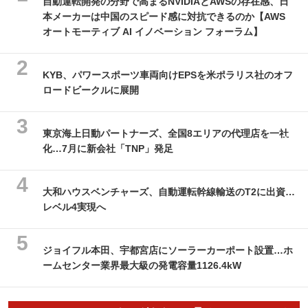
自動運転開発の分野で高まるNVIDIAとAWSの存在感、日
本メーカーは中国のスピード感に対抗できるのか【AWS
オートモーティブ AI イノベーション フォーラム】
KYB、パワースポーツ車両向けEPSを米ポラリス社のオフ
ロードビークルに展開
東京海上日動パートナーズ、全国8エリアの代理店を一社
化…7月に新会社「TNP」発足
大和ハウスベンチャーズ、自動運転幹線輸送のT2に出資…
レベル4実現へ
ジョイフル本田、宇都宮店にソーラーカーポート設置…ホ
ームセンター業界最大級の発電容量1126.4kW