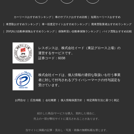
カーリースおすすめランキング
車のサブスクおすすめ比較
短期カーリースおすすめ
車買取おすすめランキング
車一括査定サイトおすすめランキング
廃車買取業者おすすめランキング
20代向け自動車保険おすすめランキング
保険料安い自動車保険ランキング
バイク買取おすすめ比較
レスポンスは、株式会社イード（東証グロース上場）の
運営するサービスです。
証券コード：6038
株式会社イードは、個人情報の適切な取扱いを行う事業
者に対して付与されるプライバシーマークの付与認定を
受けています。
お問合せ
広告掲載
会社概要
個人情報保護方針
特定商取引法に基づく表記
紹介した商品/サービスを購入、契約した場合に、
売上の一部が弊社サイトに還元されることがあります。
当サイトに掲載の記事・見出し・写真・画像の無断転載を禁じます。