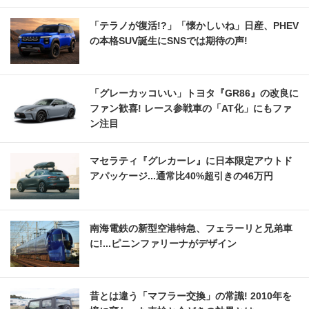
「テラノが復活!?」「懐かしいね」日産、PHEV
の本格SUV誕生にSNSでは期待の声!
「グレーカッコいい」トヨタ『GR86』の改良に
ファン歓喜! レース参戦車の「AT化」にもファ
ン注目
マセラティ『グレカーレ』に日本限定アウトド
アパッケージ...通常比40%超引きの46万円
南海電鉄の新型空港特急、フェラーリと兄弟車
に!...ピニンファリーナがデザイン
昔とは違う「マフラー交換」の常識! 2010年を