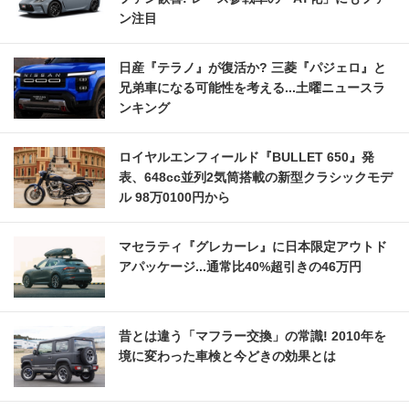
ン注目
日産『テラノ』が復活か? 三菱『パジェロ』と
兄弟車になる可能性を考える...土曜ニュースラ
ンキング
ロイヤルエンフィールド『BULLET 650』発
表、648cc並列2気筒搭載の新型クラシックモデ
ル 98万0100円から
マセラティ『グレカーレ』に日本限定アウトド
アパッケージ...通常比40%超引きの46万円
昔とは違う「マフラー交換」の常識! 2010年を
境に変わった車検と今どきの効果とは