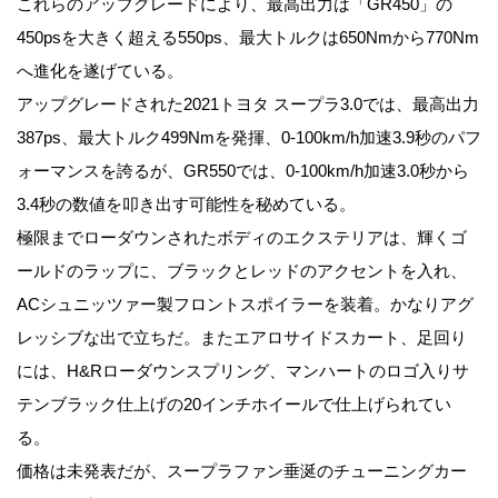
これらのアップグレードにより、最高出力は「GR450」の
450psを大きく超える550ps、最大トルクは650Nmから770Nm
へ進化を遂げている。
アップグレードされた2021トヨタ スープラ3.0では、最高出力
387ps、最大トルク499Nmを発揮、0-100km/h加速3.9秒のパフ
ォーマンスを誇るが、GR550では、0-100km/h加速3.0秒から
3.4秒の数値を叩き出す可能性を秘めている。
極限までローダウンされたボディのエクステリアは、輝くゴ
ールドのラップに、ブラックとレッドのアクセントを入れ、
ACシュニッツァー製フロントスポイラーを装着。かなりアグ
レッシブな出で立ちだ。またエアロサイドスカート、足回り
には、H&Rローダウンスプリング、マンハートのロゴ入りサ
テンブラック仕上げの20インチホイールで仕上げられてい
る。
価格は未発表だが、スープラファン垂涎のチューニングカー