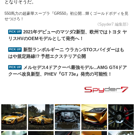
となりそうだ。
550馬力の超豪華スープラ『GR550』初公開...輝くゴールドボディを見
せつけろ！
《Spyder7 編集部》
2021年デビューのマツダ2新型、欧州ではトヨタ ヤ
リスHVのOEMモデルとして発売へ！
新型ランボルギーニ ウラカンSTOスパイダーはも
はや規定路線!? 予想エクステリア公開
メルセデス4ドアクーペ最強モデル...AMG GT4ドア
クーペ改良新型、PHEV『GT 73e』発売の可能性！