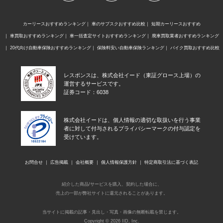
カーリースおすすめランキング
車のサブスクおすすめ比較
短期カーリースおすすめ
車買取おすすめランキング
車一括査定サイトおすすめランキング
廃車買取業者おすすめランキング
20代向け自動車保険おすすめランキング
保険料安い自動車保険ランキング
バイク買取おすすめ比較
レスポンスは、株式会社イード（東証グロース上場）の
運営するサービスです。
証券コード：6038
株式会社イードは、個人情報の適切な取扱いを行う事業
者に対して付与されるプライバシーマークの付与認定を
受けています。
お問合せ
広告掲載
会社概要
個人情報保護方針
特定商取引法に基づく表記
紹介した商品/サービスを購入、契約した場合に、
売上の一部が弊社サイトに還元されることがあります。
当サイトに掲載の記事・見出し・写真・画像の無断転載を禁じます。
Copyright © 2026 IID, Inc.