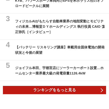
KYB、パワースポーツ車両向けEPSを米ポラリス社のオフ
ロードビークルに展開
フィジカルAIがもたらす自動車業界の地殻変動とモビリテ
ィの未来…博報堂ＤＹホールディングス 執行役員 CAIO 森
正弥氏［インタビュー］
【バッテリー リスキリング講座】車載用全固体電池の開発
状況と今後の展望
ジョイフル本田、宇都宮店にソーラーカーポート設置…ホ
ームセンター業界最大級の発電容量1126.4kW
ランキングをもっと見る