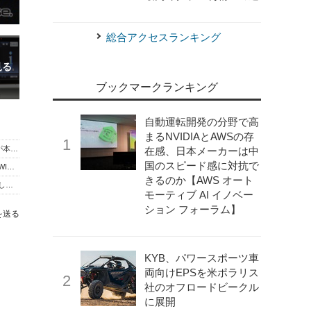
総合アクセスランキング
ブックマークランキング
自動運転開発の分野で高
まるNVIDIAとAWSの存
パナソニックのカーナビアプリ「Gorillada PRO」、東北電力が本格導入…通信圏外での作業効率化
在感、日本メーカーは中
国のスピード感に対抗で
パナソニック『ゴリラ』が24時間トリプル受信に対応…VICS-WIDE、全国市街地図表示は継続
きるのか【AWS オート
パナソニック“ゴリラ”の進化が止まらない！さらに機能が充実した驚きのPND登場
モーティブ AI イノベー
ション フォーラム】
を送る
KYB、パワースポーツ車
両向けEPSを米ポラリス
社のオフロードビークル
に展開