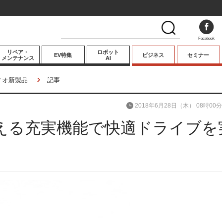
Facebook
リペア・
ロボット
EV特集
ビジネス
セミナー
メンテナンス
AI
プレミアム
ィオ新製品
記事
業界動向
2018年6月28日（木） 08時00分
テクノロジー
える充実機能で快適ドライブを
キーパーソンイ
ンタビュー