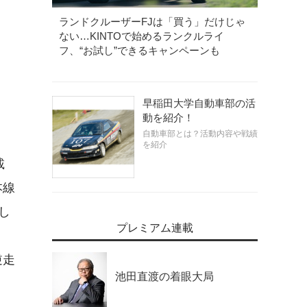
ランドクルーザーFJは「買う」だけじゃ
ない…KINTOで始めるランクルライ
フ、“お試し”できるキャンペーンも
早稲田大学自動車部の活
動を紹介！
自動車部とは？活動内容や戦績
を紹介
載
本線
し
プレミアム連載
逆走
池田直渡の着眼大局