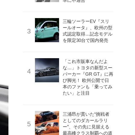
準に不適合
三輪ソーラーEV『スリ
ールオータ』、欧州の型
式認定取得…記念モデル
を限定30台で国内発売
「これ市販車なんだよ
な…」トヨタの新型スー
パーカー『GR GT』に再
び脚光！ 欧州公開で日
本のファンも「乗ってみ
たい」と注目
三浦昂が貫いた“挑戦者
としてのダカールラリ
ー”、その先に見据える
最高峰クラス制覇への道