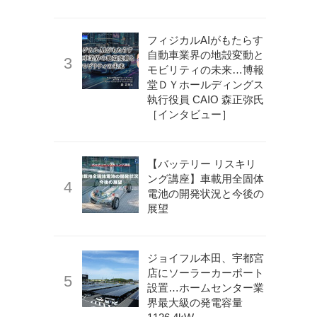
フィジカルAIがもたらす
自動車業界の地殻変動と
モビリティの未来…博報
堂ＤＹホールディングス
執行役員 CAIO 森正弥氏
［インタビュー］
【バッテリー リスキリ
ング講座】車載用全固体
電池の開発状況と今後の
展望
ジョイフル本田、宇都宮
店にソーラーカーポート
設置…ホームセンター業
界最大級の発電容量