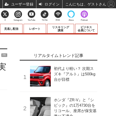
ユーザー登録
ログイン
こんにちは、ゲストさん
X
Instagram
YouTube
TikTok
RSS
Alexa
Podcast
リスキリング
ビジネス
見逃し配信
レポート
講座
会員について
リアルタイムトレンド記事
PR
実
初代より軽い？ 次期ス
ズキ『アルト』は500kg
台が目標
ホンダ『ZR-V』と『シ
ビック』の1万4730台を
リコール、座席が保安基