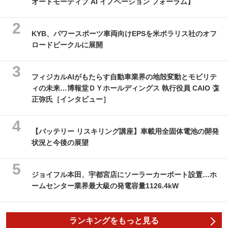
オートモーティブ AI イノベーション フォーラム】
KYB、パワースポーツ車両向けEPSを米ポラリス社のオフ
ロードビークルに展開
フィジカルAIがもたらす自動車業界の地殻変動とモビリテ
ィの未来…博報堂ＤＹホールディングス 執行役員 CAIO 森
正弥氏［インタビュー］
【バッテリー リスキリング講座】車載用全固体電池の開発
状況と今後の展望
ジョイフル本田、宇都宮店にソーラーカーポート設置…ホ
ームセンター業界最大級の発電容量1126.4kW
ランキングをもっと見る