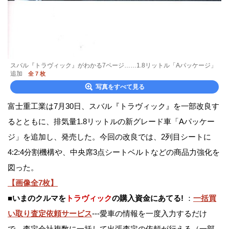
スバル『トラヴィック』がわかる7ページ……1.8リットル「Aパッケージ」
追加
全 7 枚
写真をすべて見る
富士重工業は7月30日、スバル『トラヴィック』を一部改良す
るとともに、排気量1.8リットルの新グレード車「Aパッケー
ジ」を追加し、発売した。今回の改良では、2列目シートに
4:2:4分割機構や、中央席3点シートベルトなどの商品力強化を
図った。
【画像全7枚】
■
いまのクルマを
トラヴィック
の購入資金にあてる!
：
一括買
い取り査定依頼サービス
---愛車の情報を一度入力するだけ
で、査定会社複数に一括して出張査定の依頼が行える（一部