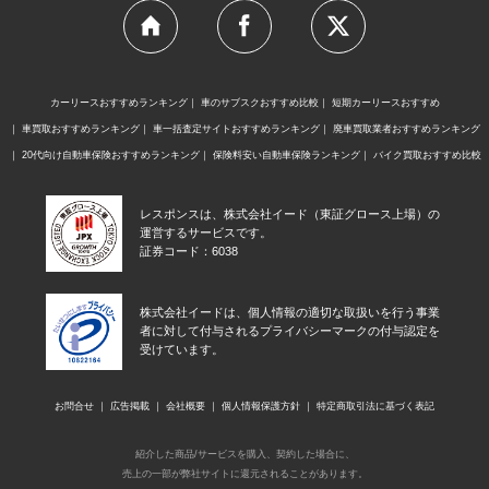
カーリースおすすめランキング
車のサブスクおすすめ比較
短期カーリースおすすめ
車買取おすすめランキング
車一括査定サイトおすすめランキング
廃車買取業者おすすめランキング
20代向け自動車保険おすすめランキング
保険料安い自動車保険ランキング
バイク買取おすすめ比較
レスポンスは、株式会社イード（東証グロース上場）の
運営するサービスです。
証券コード：6038
株式会社イードは、個人情報の適切な取扱いを行う事業
者に対して付与されるプライバシーマークの付与認定を
受けています。
お問合せ
広告掲載
会社概要
個人情報保護方針
特定商取引法に基づく表記
紹介した商品/サービスを購入、契約した場合に、
売上の一部が弊社サイトに還元されることがあります。