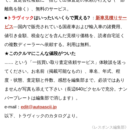
離島を除く）、無料のサービス。
■
トラヴィック
はいったいいくらで買える?
：
新車見積りサー
ビス
---国内で販売されている国産車および輸入車の諸費用、
値引き金額、税金などを含んだ見積り価格を、読者自宅近く
の複数ディーラーへ依頼する。利用は無料。
★
このクルマにこんな値段がついた
…… という「一括買い取り査定依頼サービス」体験談を送っ
てください。お名前（掲載可能なもの）、車名、年式、程
度・状態、査定額と件数、感想を編集部まで。必須ではあり
ませんが写真も添えて下さい（長辺640ピクセルで充分。ナン
バープレートは編集部で消します）。
e-mail：
edit@autoascii.jp
以下、トラヴィックのカタログより。
《レスポンス編集部》