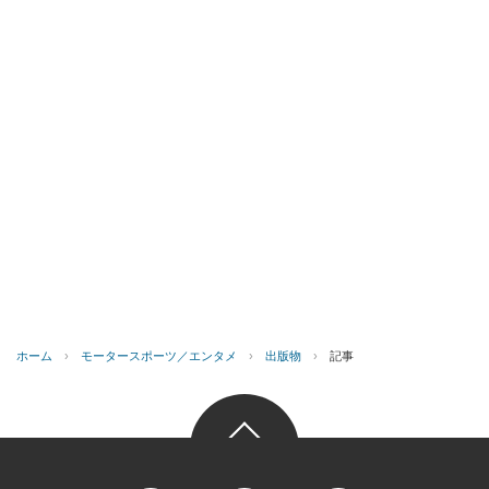
ホーム
›
モータースポーツ／エンタメ
›
出版物
›
記事