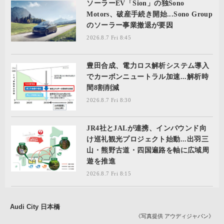
ソーラーEV「Sion」の独Sono
Motors、破産手続き開始...Sono Group
のソーラー事業撤退が要因
2026.8.7 Fri 8:45
豊田合成、電力ロス解析システム導入
でカーボンニュートラル加速...解析時
間8割削減
2026.8.7 Fri 8:30
JR4社とJALが連携、インバウンド向
け巡礼観光プロジェクト始動...出羽三
山・熊野古道・四国遍路を軸に広域周
遊を推進
2026.8.7 Fri 8:15
Audi City 日本橋
《写真提供 アウディジャパン》