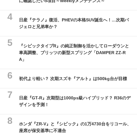
に確認したい5項目～Weeklyメンテナンス～
日産『テラノ』復活、PHEVの本格SUV誕生へ！…次期パ
ジェロと兄弟車か？
『シビックタイプR』の純正制御を活かしてローダウンと
車高調整、ブリッツの新型スプリング「DAMPER ZZ-R
A」
初代より軽い？ 次期スズキ『アルト』は500kg台が目標
日産『GT-R』次期型は1000ps級ハイブリッド？ R36のデ
ザインを予測！
ホンダ『ZR-V』と『シビック』の1万4730台をリコール、
座席が保安基準に不適合