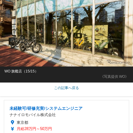
WO 旗艦店（15/15）
《写真提供 WO》
この記事へ戻る
未経験可/研修充実/システムエンジニア
ナナイロモバイル株式会社
東京都
月給28万円～50万円