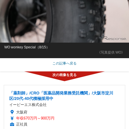
WO wonkey Special（8/15）
《写真提供 WO》
この記事へ戻る
「薬剤師」/CRO「医薬品開発業務受託機関」/大阪市淀川
区/20代-40代積極採用中
イーピーエス株式会社
大阪府
年収670万円～900万円
正社員