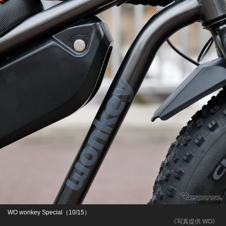
WO wonkey Special（10/15）
《写真提供 WO》