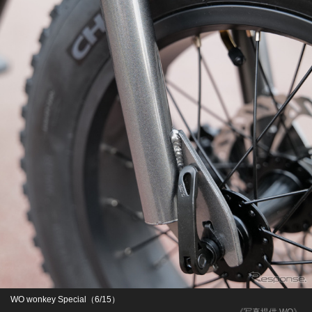
WO wonkey Special（6/15）
《写真提供 WO》