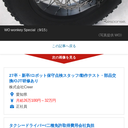
WO wonkey Special（9/15）
《写真提供 WO》
この記事へ戻る
27卒・新卒/ロボット保守点検スタッフ/動作テスト・部品交
換/OJT研修あり
株式会社Creer
愛知県
月給26万100円～32万円
正社員
タクシードライバー/二種免許取得費用会社負担