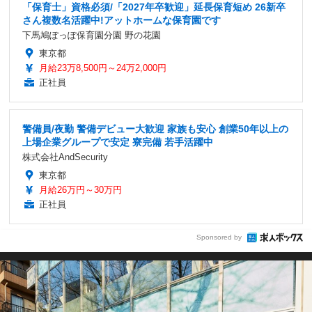
「保育士」資格必須/「2027年卒歓迎」延長保育短め 26新卒
さん複数名活躍中!アットホームな保育園です
下馬鳩ぽっぽ保育園分園 野の花園
東京都
月給23万8,500円～24万2,000円
正社員
警備員/夜勤 警備デビュー大歓迎 家族も安心 創業50年以上の
上場企業グループで安定 寮完備 若手活躍中
株式会社AndSecurity
東京都
月給26万円～30万円
正社員
Sponsored by