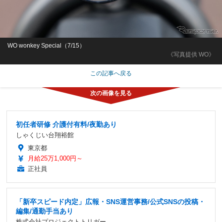
WO wonkey Special（7/15）
《写真提供 WO》
この記事へ戻る
初任者研修 介護付有料/夜勤あり
しゃくじい台翔裕館
東京都
月給25万1,000円～
正社員
「新卒スピード内定」広報・SNS運営事務/公式SNSの投稿・
編集/通勤手当あり
株式会社プロジェクトトリガー