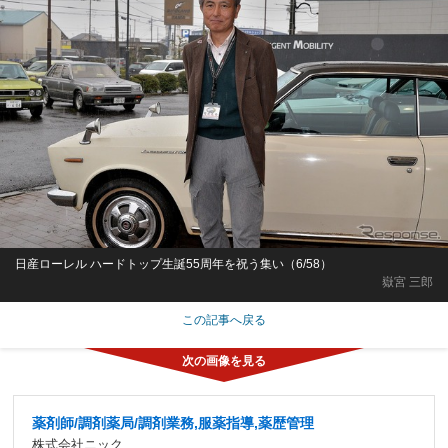
日産ローレル ハードトップ生誕55周年を祝う集い（6/58）
嶽宮 三郎
この記事へ戻る
薬剤師/調剤薬局/調剤業務,服薬指導,薬歴管理
株式会社ニック