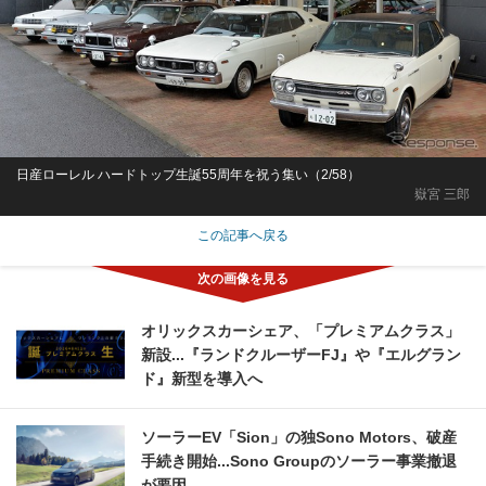
日産ローレル ハードトップ生誕55周年を祝う集い（2/58）
嶽宮 三郎
この記事へ戻る
オリックスカーシェア、「プレミアムクラス」
新設...『ランドクルーザーFJ』や『エルグラン
ド』新型を導入へ
ソーラーEV「Sion」の独Sono Motors、破産
手続き開始...Sono Groupのソーラー事業撤退
が要因