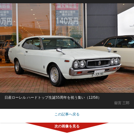
日産ローレル ハードトップ生誕55周年を祝う集い（12/58）
嶽宮 三郎
この記事へ戻る