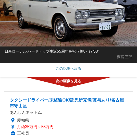
日産ローレル ハードトップ生誕55周年を祝う集い（7/58）
嶽宮 三郎
この記事へ戻る
タクシードライバー/未経験OK/託児所完備/賞与あり/名古屋
市守山区
あんしんネット21
愛知県
月給35万円～55万円
正社員