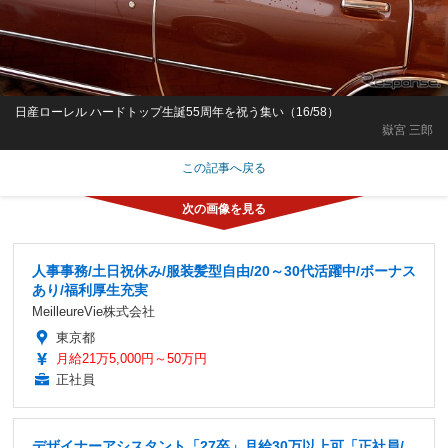
日産ローレル ハードトップ生誕55周年を祝う集い（16/58）
嶽宮 三郎
この記事へ戻る
人事事務/土日祝休み/服装髪型自由/20～30代活躍中/ボーナス
あり/福利厚生充実
MeilleureVie株式会社
東京都
月給21万5,000円～50万円
正社員
デザイナーアシスタント「27卒」月給30万以上可「正社員/