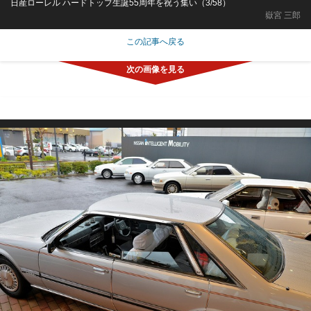
日産ローレル ハードトップ生誕55周年を祝う集い（3/58）
嶽宮 三郎
この記事へ戻る