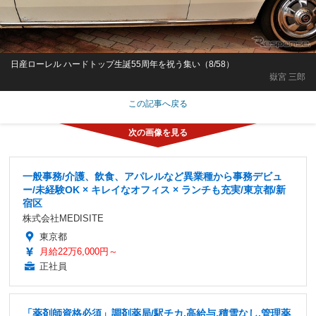
日産ローレル ハードトップ生誕55周年を祝う集い（8/58）
嶽宮 三郎
この記事へ戻る
一般事務/介護、飲食、アパレルなど異業種から事務デビュ
ー/未経験OK × キレイなオフィス × ランチも充実/東京都/新
宿区
株式会社MEDISITE
東京都
月給22万6,000円～
正社員
「薬剤師資格必須」調剤薬局/駅チカ,高給与,積雪なし,管理薬