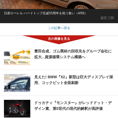
日産ローレル ハードトップ生誕55周年を祝う集い（4/58）
嶽宮 三郎
この記事へ戻る
豊田合成、ゴム廃材の回収先をグループ会社に
拡大...資源循環システム構築へ
見えた! BMW『X2』新型は巨大ディスプレイ採
用、コックピット全面刷新
ドゥカティ『モンスター』がレッドドット・デ
ザイン賞、第5世代の現代的解釈が高評価