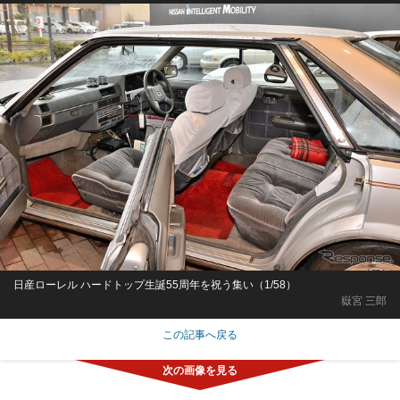
日産ローレル ハードトップ生誕55周年を祝う集い（1/58）
嶽宮 三郎
この記事へ戻る