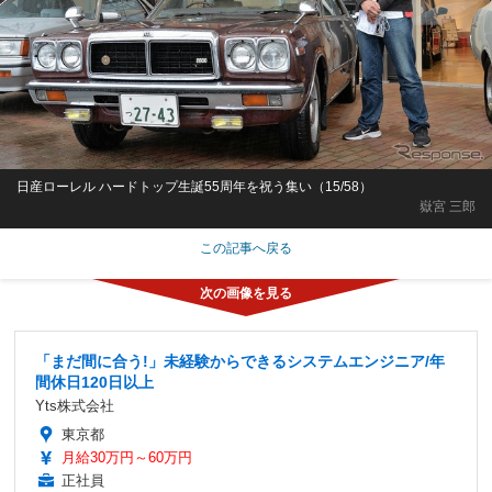
日産ローレル ハードトップ生誕55周年を祝う集い（15/58）
嶽宮 三郎
この記事へ戻る
「まだ間に合う!」未経験からできるシステムエンジニア/年
間休日120日以上
Yts株式会社
東京都
月給30万円～60万円
正社員