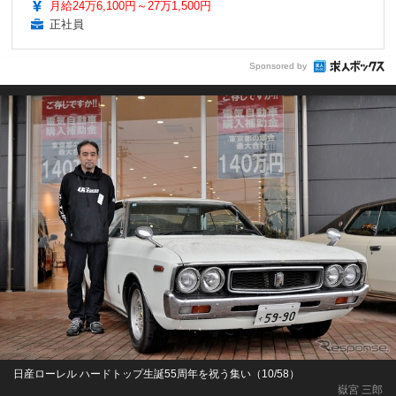
月給24万6,100円～27万1,500円
正社員
Sponsored by
日産ローレル ハードトップ生誕55周年を祝う集い（10/58）
嶽宮 三郎