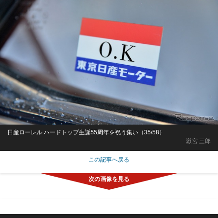
日産ローレル ハードトップ生誕55周年を祝う集い（35/58）
嶽宮 三郎
この記事へ戻る