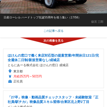
日産ローレル ハードトップ生誕55周年を祝う集い（17/58）
嶽宮 三郎
この記事へ戻る
ほけんの窓口で働く来店対応型の提案営業/年間休日121日/完
全週休二日制/新規営業なし/成城店
ともにあーる株式会社 ほけんの窓口 成城店
東京都
月給25万円～50万円
正社員
「27卒」映像・動画品質チェックスタッフ・未経験歓迎「正
社員/駅チカ/」映像品質スキル習得/台東区北上野2丁目
ベンタス株式会社