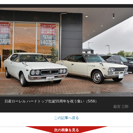
日産ローレル ハードトップ生誕55周年を祝う集い（5/58）
嶽宮 三郎
この記事へ戻る