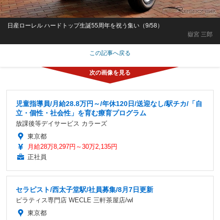
日産ローレル ハードトップ生誕55周年を祝う集い（9/58）
嶽宮 三郎
この記事へ戻る
児童指導員/月給28.8万円～/年休120日/送迎なし/駅チカ/「自
立・個性・社会性」を育む療育プログラム
放課後等デイサービス カラーズ
東京都
月給28万8,297円～30万2,135円
正社員
セラピスト/西太子堂駅/社員募集/8月7日更新
ピラティス専門店 WECLE 三軒茶屋店/wl
東京都