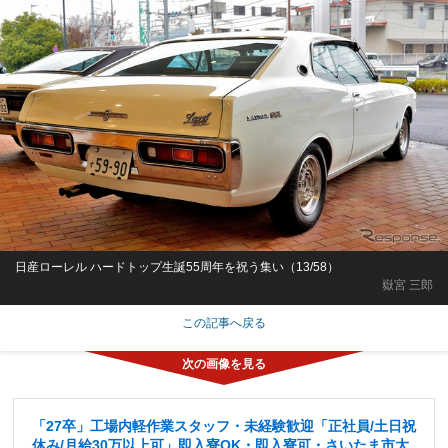
日産ローレル ハードトップ生誕55周年を祝う集い（13/58）
嶽宮 三郎
この記事へ戻る
「27卒」工場内軽作業スタッフ・未経験歓迎「正社員/土日祝
休み/月給30万以上可」即入寮OK・即入寮可・さいたま市大