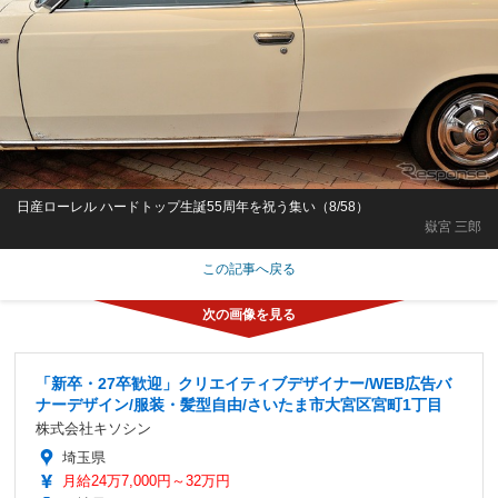
日産ローレル ハードトップ生誕55周年を祝う集い（8/58）
嶽宮 三郎
この記事へ戻る
「新卒・27卒歓迎」クリエイティブデザイナー/WEB広告バ
ナーデザイン/服装・髪型自由/さいたま市大宮区宮町1丁目
株式会社キソシン
埼玉県
月給24万7,000円～32万円