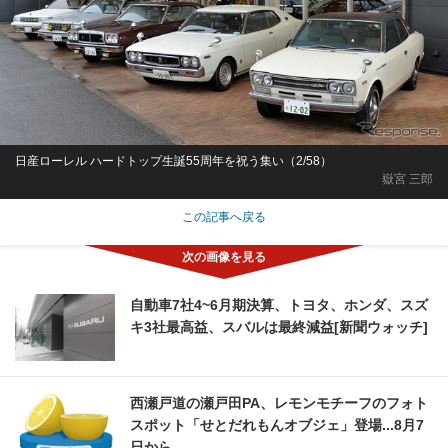
日産ローレル ハードトップ生誕55周年を祝う集い（2/58）
嶽宮 三郎
この記事へ戻る
自動車7社4~6月期決算、トヨタ、ホンダ、スズ
キ3社最高益、スバルは最終減益[新聞ウォッチ]
西瀬戸道の瀬戸田PA、レモンモチーフのフォト
スポット「せとだれもんオブジェ」登場...8月7
日から