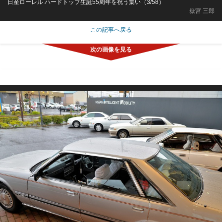
日産ローレル ハードトップ生誕55周年を祝う集い（3/58）
嶽宮 三郎
この記事へ戻る