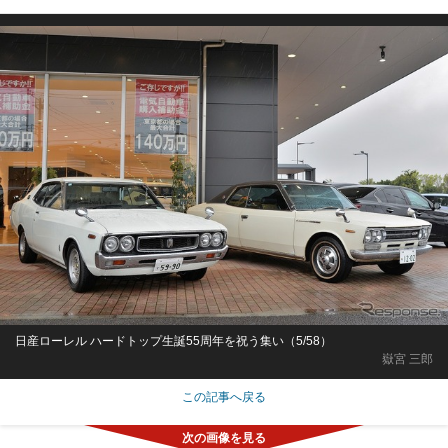
日産ローレル ハードトップ生誕55周年を祝う集い（5/58）
嶽宮 三郎
この記事へ戻る