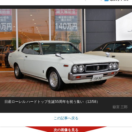
日産ローレル ハードトップ生誕55周年を祝う集い（12/58）
嶽宮 三郎
この記事へ戻る