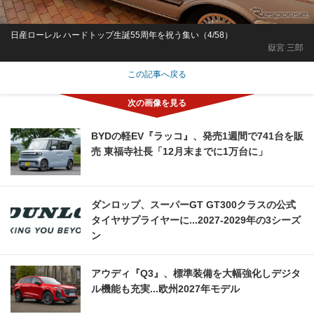
日産ローレル ハードトップ生誕55周年を祝う集い（4/58）
嶽宮 三郎
この記事へ戻る
BYDの軽EV『ラッコ』、発売1週間で741台を販
売 東福寺社長「12月末までに1万台に」
ダンロップ、スーパーGT GT300クラスの公式
タイヤサプライヤーに...2027‐2029年の3シーズ
ン
アウディ『Q3』、標準装備を大幅強化しデジタ
ル機能も充実...欧州2027年モデル