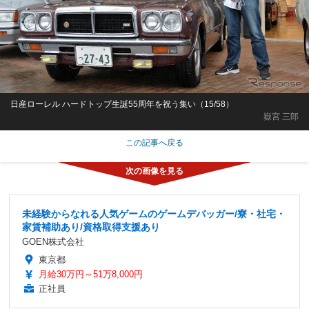
日産ローレル ハードトップ生誕55周年を祝う集い（15/58）
嶽宮 三郎
この記事へ戻る
未経験からなれる人気ゲームのゲームデバッガー/寮・社宅・
家賃補助あり/資格取得支援あり
GOEN株式会社
東京都
月給30万円～51万8,000円
正社員