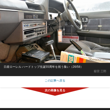
日産ローレル ハードトップ生誕55周年を祝う集い（26/58）
嶽宮 三郎
この記事へ戻る