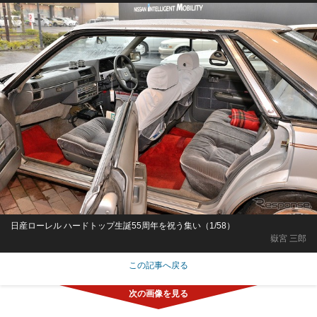
日産ローレル ハードトップ生誕55周年を祝う集い（1/58）
嶽宮 三郎
この記事へ戻る