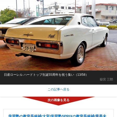
日産ローレル ハードトップ生誕55周年を祝う集い（13/58）
嶽宮 三郎
この記事へ戻る
学習塾の教室長候補/大宮/学習塾SPRIXの教室長候補/業界未