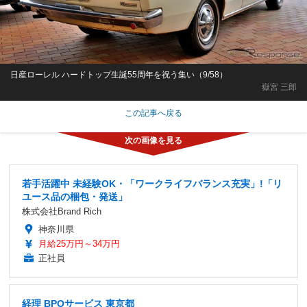
日産ローレル ハードトップ生誕55周年を祝う集い（9/58）
嶽宮 三郎
この記事へ戻る
若手活躍中 未経験OK・「ワークライフバランス充実」!「リ
ユース品の梱包・発送」
株式会社Brand Rich
神奈川県
月給25万円～34万円
正社員
経理 BPOサービス 東京都