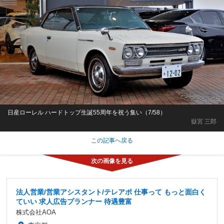
日産ローレル ハードトップ生誕55周年を祝う集い（7/58）
嶽宮 三郎
この記事へ戻る
法人営業/営業アシスタント/テレアポ 仕事って もっと面白く
ていい 求人広告プランナー 待遇豊富
株式会社AOA