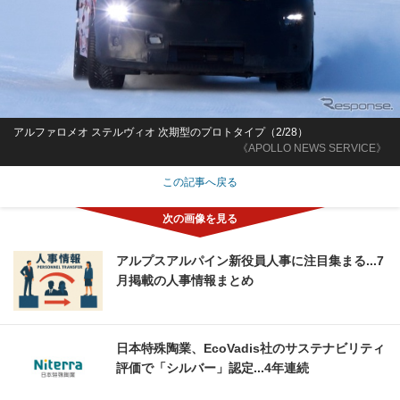
アルファロメオ ステルヴィオ 次期型のプロトタイプ（2/28）
《APOLLO NEWS SERVICE》
この記事へ戻る
アルプスアルパイン新役員人事に注目集まる...7
月掲載の人事情報まとめ
日本特殊陶業、EcoVadis社のサステナビリティ
評価で「シルバー」認定...4年連続