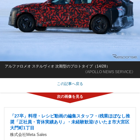
アルファロメオ ステルヴィオ 次期型のプロトタイプ（14/28）
《APOLLO NEWS SERVICE》
この記事へ戻る
「27卒」料理・レシピ動画の編集スタッフ・/残業ほぼなし推
奨「正社員・育休実績あり」・未経験歓迎/さいたま市大宮区
大門町1丁目
株式会社Meta Sales