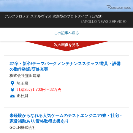
アルファロメオ ステルヴィオ 次期型のプロトタイプ（17/28）
《APOLLO NEWS SERVICE》
この記事へ戻る
27卒・新卒/テーマパークメンテナンススタッフ/遊具・設備
の動作確認/研修充実
株式会社窪田建築
埼玉県
月給25万1,700円～32万円
正社員
未経験からなれる人気ゲームのテストエンジニア/寮・社宅・
家賃補助あり/資格取得支援あり
GOEN株式会社