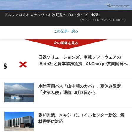
アルファロメオ ステルヴィオ 次期型のプロトタイプ（4/28）
《APOLLO NEWS SERVICE》
この記事へ戻る
日鉄ソリューションズ、車載ソフトウェアの
iAuto社と資本業務提携...AI-Cockpit共同開発へ
水陸両用バス「山中湖のカバ」、夏休み限定
「夕涼み便」運航...8月8日から
阪和興業、メキシコにコイルセンター新設...鋼
材需要に対応