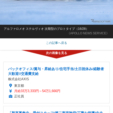
アルファロメオ ステルヴィオ 次期型のプロトタイプ（16/28）
《APOLLO NEWS SERVICE》
この記事へ戻る
バックオフィス/賞与・昇給あり/住宅手当/土日祝休み/経験者
大歓迎!/交通費支給
株式会社AXIS
東京都
月給33万3,333円～54万1,666円
正社員
「新卒募集中」受付スタッフ/第二新卒歓迎/丁寧な指導/中央