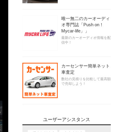
唯一無二のカーオーディ
オ専門誌「Push on！
Mycar-life」」
最新のカーオーディオ情報を配
信中！
カーセンサー簡単ネット
車査定
数社の見積りを比較して最高額
で売却しよう！
ユーザーアシスタンス