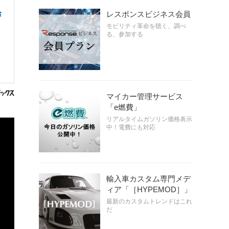
給
レスポンスビジネス会員
モビリティ革命を聴く、調べ
る、参加する
マイカー管理サービス
「e燃費」
リアルタイムガソリン価格表示
中！電費にも対応
輸入車カスタム専門メデ
ィア「［HYPEMOD］」
最新のカスタムトレンドはこれ
だ