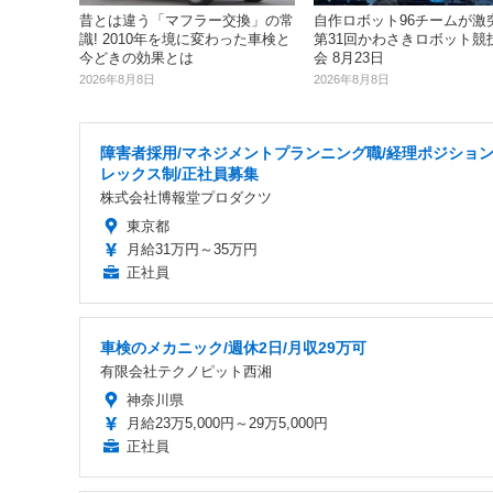
昔とは違う「マフラー交換」の常
自作ロボット96チームが激突!
識! 2010年を境に変わった車検と
第31回かわさきロボット競
今どきの効果とは
会 8月23日
2026年8月8日
2026年8月8日
障害者採用/マネジメントプランニング職/経理ポジション
レックス制/正社員募集
株式会社博報堂プロダクツ
東京都
月給31万円～35万円
正社員
車検のメカニック/週休2日/月収29万可
有限会社テクノピット西湘
神奈川県
月給23万5,000円～29万5,000円
正社員