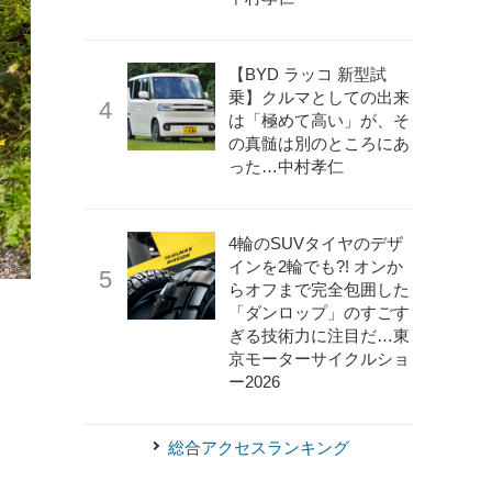
【BYD ラッコ 新型試
乗】クルマとしての出来
は「極めて高い」が、そ
の真髄は別のところにあ
った…中村孝仁
4輪のSUVタイヤのデザ
インを2輪でも?! オンか
らオフまで完全包囲した
《photo by Lancia》
ランチア・イプシロン・ラリー4 HF
「ダンロップ」のすごす
ぎる技術力に注目だ…東
京モーターサイクルショ
ー2026
総合アクセスランキング