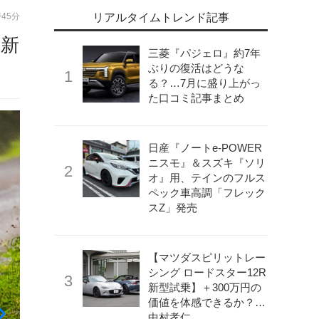
時45分
リアルタイムトレンド記事
』新
三菱『パジェロ』約7年
ぶりの復活はどうな
る？…7月に盛り上がっ
た口コミ記事まとめ
日産『ノートe-POWER
ニスモ』＆スズキ『ソリ
オ』用、テインのフルス
ペック車高調「フレック
スZ」発売
【マツダスピリットレー
シング ロードスター12R
新型試乗】＋300万円の
価値を体感できるか？…
中村孝仁