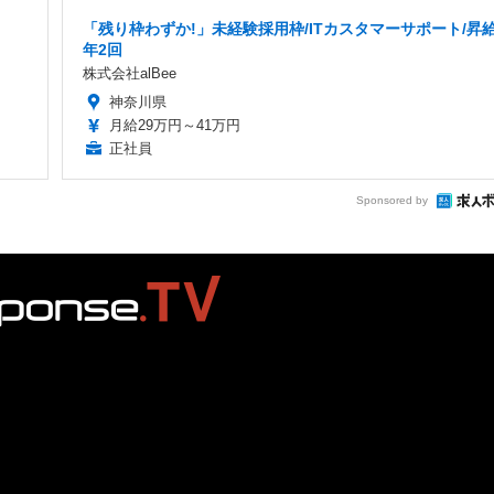
「残り枠わずか!」未経験採用枠/ITカスタマーサポート/昇
年2回
株式会社alBee
神奈川県
月給29万円～41万円
正社員
Sponsored by