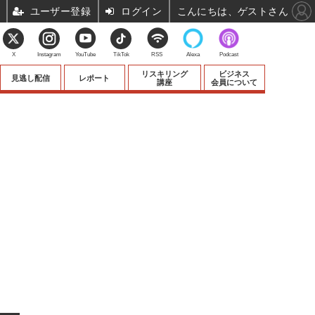
ユーザー登録
ログイン
こんにちは、ゲストさん
X
Instagram
YouTube
TikTok
RSS
Alexa
Podcast
リスキリング
ビジネス
見逃し配信
レポート
講座
会員について