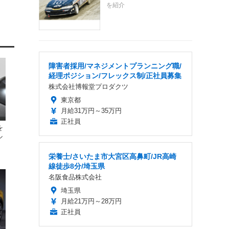
を紹介
障害者採用/マネジメントプランニング職/
経理ポジション/フレックス制/正社員募集
株式会社博報堂プロダクツ
東京都
月給31万円～35万円
正社員
を
ル
栄養士/さいたま市大宮区高鼻町/JR高崎
線徒歩8分/埼玉県
名阪食品株式会社
埼玉県
月給21万円～28万円
正社員