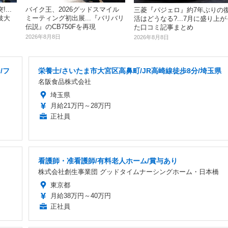
...
バイク王、2026グッドスマイル
三菱『パジェロ』約7年ぶりの
技大
ミーティング初出展...『バリバリ
活はどうなる?...7月に盛り上が
伝説』のCB750Fを再現
た口コミ記事まとめ
2026年8月8日
2026年8月8日
/フ
栄養士/さいたま市大宮区高鼻町/JR高崎線徒歩8分/埼玉県
名阪食品株式会社
埼玉県
月給21万円～28万円
正社員
看護師・准看護師/有料老人ホーム/賞与あり
株式会社創生事業団 グッドタイムナーシングホーム・日本橋
東京都
月給38万円～40万円
正社員