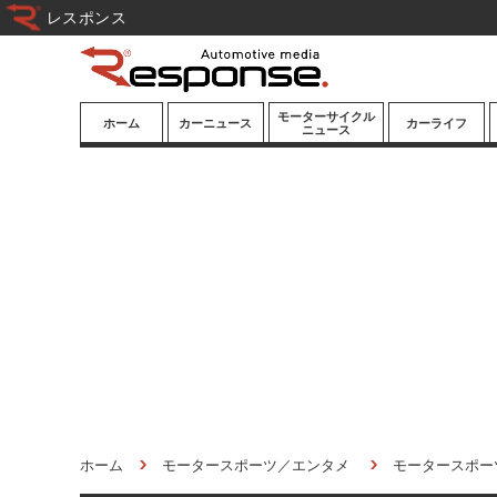
レスポンス
モーターサイクル
ホーム
カーニュース
カーライフ
ニュース
ニューモデル
ニューモデル
カスタマイズ
試乗記
試乗記
カーグッズ
道路交通/社会
カーオーディオ
鉄道
モータースポー
ツ/エンタメ
船舶
航空
宇宙
ホーム
モータースポーツ／エンタメ
モータースポー