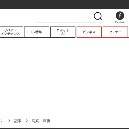
Facebook
リペア・
ロボット
EV特集
ビジネス
セミナー
メンテナンス
AI
プレミアム
業界動向
テクノロジー
キーパーソンイ
ンタビュー
ツ
記事
写真・画像