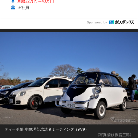
月給22万円～43万円
正社員
Sponsored by
ティーポ創刊400号記念読者ミーティング（9/79）
《写真撮影 嶽宮三郎》