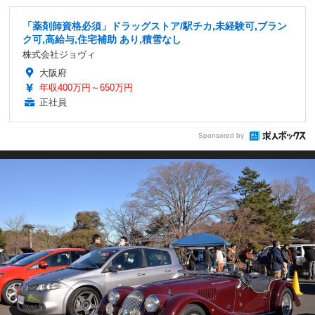
「薬剤師資格必須」ドラッグストア/駅チカ,未経験可,ブラン
ク可,高給与,住宅補助 あり,積雪なし
株式会社ジョヴィ
大阪府
年収400万円～650万円
正社員
Sponsored by