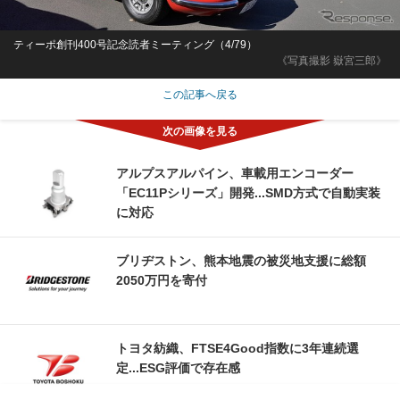
ティーポ創刊400号記念読者ミーティング（4/79）
《写真撮影 嶽宮三郎》
この記事へ戻る
アルプスアルパイン、車載用エンコーダー
「EC11Pシリーズ」開発...SMD方式で自動実装
に対応
ブリヂストン、熊本地震の被災地支援に総額
2050万円を寄付
トヨタ紡織、FTSE4Good指数に3年連続選
定...ESG評価で存在感