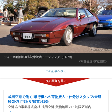
ティーポ創刊400号記念読者ミーティング（11/79）
《写真撮影 嶽宮三郎》
この記事へ戻る
成田空港で働く!飛行機への荷物搬入・仕分けスタッフ/未経
験OK/社宅あり/残業月10h
空港協力事業株式会社 成田空港 貨物地区内・制限区域内