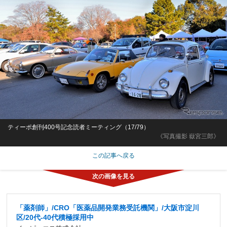
ティーポ創刊400号記念読者ミーティング（17/79）
《写真撮影 嶽宮三郎》
この記事へ戻る
「薬剤師」/CRO「医薬品開発業務受託機関」/大阪市淀川
区/20代-40代積極採用中