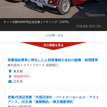
ティーポ創刊400号記念読者ミーティング（13/79）
《写真撮影 嶽宮三郎》
この記事へ戻る
医療福祉業界に特化した人材派遣紹介会社の総務・経理課長
株式会社トラストグロース 採用窓口
東京都
月給40万円
正社員
営業/代理店営業「代理店渉外・パートナーセールス・アライ
アンス」/正社員「無期契約」/東京都新宿区
株式会社ROBON