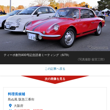
ティーポ創刊400号記念読者ミーティング（6/79）
《写真撮影 嶽宮三郎》
この記事へ戻る
料理長候補
島ぬ風 阪急三番街
大阪府