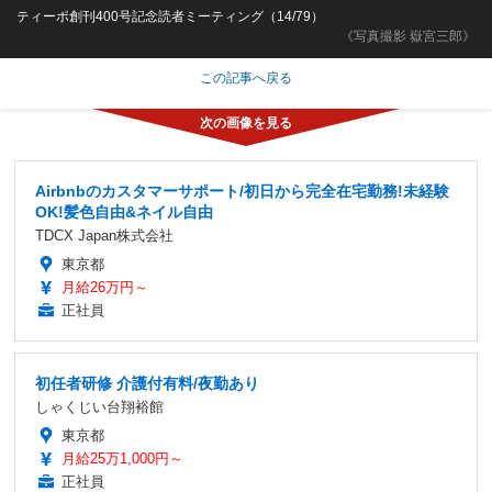
ティーポ創刊400号記念読者ミーティング（14/79）
《写真撮影 嶽宮三郎》
この記事へ戻る
Airbnbのカスタマーサポート/初日から完全在宅勤務!未経験
OK!髪色自由&ネイル自由
TDCX Japan株式会社
東京都
月給26万円～
正社員
初任者研修 介護付有料/夜勤あり
しゃくじい台翔裕館
東京都
月給25万1,000円～
正社員