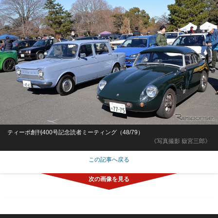
ティーポ創刊400号記念読者ミーティング（48/79）
《写真撮影 嶽宮三郎》
この記事へ戻る