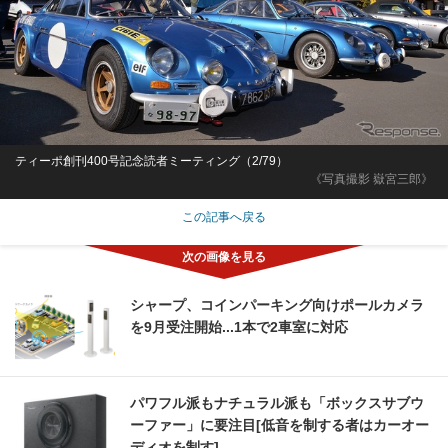
ティーポ創刊400号記念読者ミーティング（2/79）
《写真撮影 嶽宮三郎》
この記事へ戻る
シャープ、コインパーキング向けポールカメラ
を9月受注開始...1本で2車室に対応
パワフル派もナチュラル派も「ボックスサブウ
ーファー」に要注目[低音を制する者はカーオー
ディオを制す]