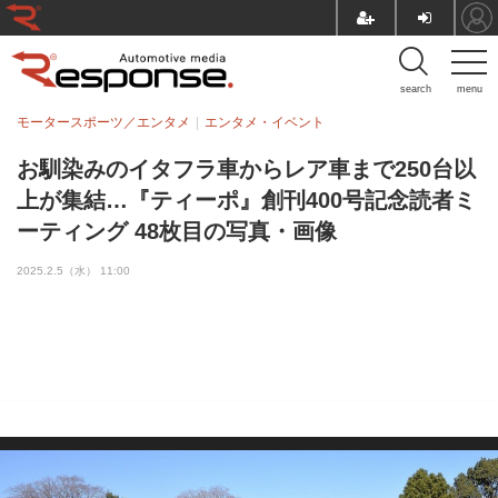
search
menu
モータースポーツ／エンタメ
エンタメ・イベント
お馴染みのイタフラ車からレア車まで250台以
上が集結…『ティーポ』創刊400号記念読者ミ
ーティング 48枚目の写真・画像
2025.2.5（水） 11:00