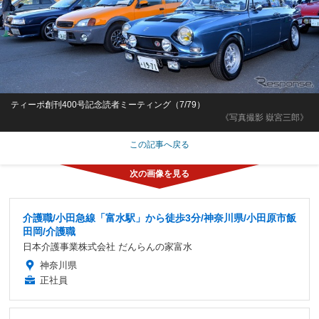
ティーポ創刊400号記念読者ミーティング（7/79）
《写真撮影 嶽宮三郎》
この記事へ戻る
介護職/小田急線「富水駅」から徒歩3分/神奈川県/小田原市飯
田岡/介護職
日本介護事業株式会社 だんらんの家富水
神奈川県
正社員