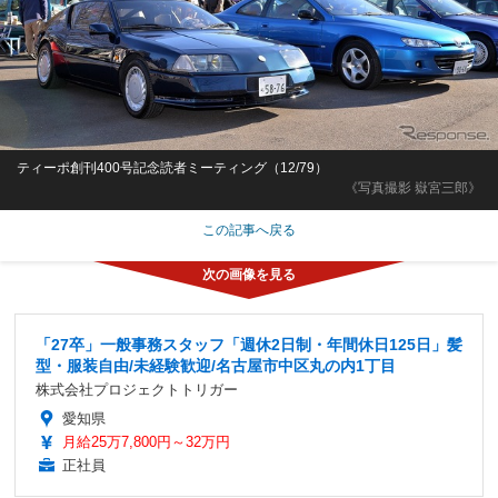
ティーポ創刊400号記念読者ミーティング（12/79）
《写真撮影 嶽宮三郎》
この記事へ戻る
「27卒」一般事務スタッフ「週休2日制・年間休日125日」髪
型・服装自由/未経験歓迎/名古屋市中区丸の内1丁目
株式会社プロジェクトトリガー
愛知県
月給25万7,800円～32万円
正社員