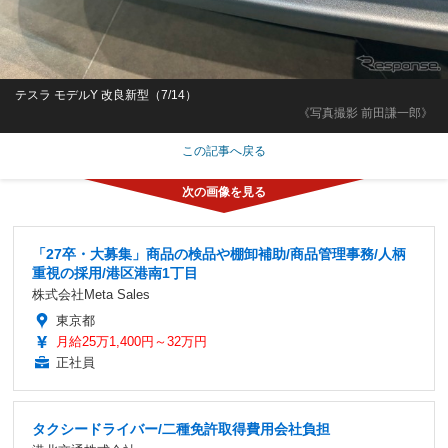
テスラ モデルY 改良新型（7/14）
《写真撮影 前田謙一郎》
この記事へ戻る
「27卒・大募集」商品の検品や棚卸補助/商品管理事務/人柄
重視の採用/港区港南1丁目
株式会社Meta Sales
東京都
月給25万1,400円～32万円
正社員
タクシードライバー/二種免許取得費用会社負担