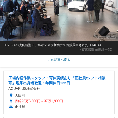
モデルYの改良新型モデルがテスラ新宿にてお披露目された（14/14）
《写真撮影 前田謙一郎》
この記事へ戻る
工場内軽作業スタッフ・育休実績あり「正社員/シフト相談
可」理系出身者歓迎・年間休日125日
AQUARIUS株式会社
大阪府
月給25万5,300円～37万1,900円
正社員