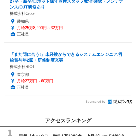
27卒・新卒/ロボット保守点検スタッフ/動作確認・メンテナ
ンス/OJT研修あり
株式会社Creer
愛知県
月給25万8,200円～32万円
正社員
「まだ間に合う!」未経験からできるシステムエンジニア/昇
給賞与年2回・研修制度充実
株式会社RIOT
東京都
月給27万円～60万円
正社員
Sponsored by
アクセスランキング
日産『キックス』受注1万1388台、上級グレードが86％…