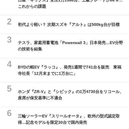
これからの課題
初代より軽い？ 次期スズキ『アルト』は500kg台が目標
テスラ、家庭用蓄電池「Powerwall 3」日本発売…EV分野
の技術を結集
BYDの軽EV『ラッコ』、発売1週間で741台を販売 東福
寺社長「12月末までに1万台に」
ホンダ『ZR-V』と『シビック』の1万4730台をリコール、
座席が保安基準に不適合
三輪ソーラーEV『スリールオータ』、欧州の型式認定取
得…記念モデルを限定30台で国内発売