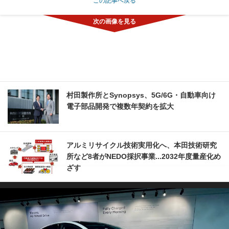
この記事へ戻る
村田製作所とSynopsys、5G/6G・自動車向け
電子部品開発で複数年契約を拡大
アルミリサイクル技術実用化へ、本田技術研究
所など8者がNEDO採択事業...2032年度量産化め
ざす