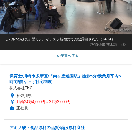
モデルYの改良新型モデルがテスラ新宿にてお披露目された（14/14）
《写真撮影 前田謙一郎》
この記事へ戻る
保育士/川崎市多摩区/「向ヶ丘遊園駅」徒歩5分/残業月平均5
時間/借り上げ社宅制度
株式会社TKC
神奈川県
月給24万4,000円～31万3,000円
正社員
アミノ酸・食品原料の品質保証/原料商社