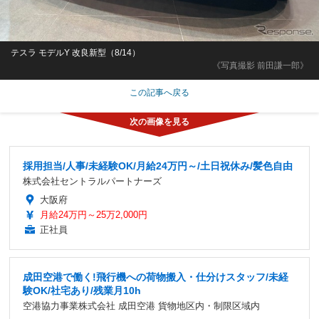
テスラ モデルY 改良新型（8/14）
《写真撮影 前田謙一郎》
この記事へ戻る
採用担当/人事/未経験OK/月給24万円～/土日祝休み/髪色自由
株式会社セントラルパートナーズ
大阪府
月給24万円～25万2,000円
正社員
成田空港で働く!飛行機への荷物搬入・仕分けスタッフ/未経
験OK/社宅あり/残業月10h
空港協力事業株式会社 成田空港 貨物地区内・制限区域内