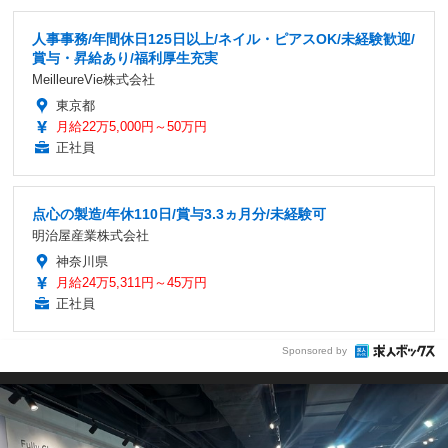
人事事務/年間休日125日以上/ネイル・ピアスOK/未経験歓迎/
賞与・昇給あり/福利厚生充実
MeilleureVie株式会社
東京都
月給22万5,000円～50万円
正社員
点心の製造/年休110日/賞与3.3ヵ月分/未経験可
明治屋産業株式会社
神奈川県
月給24万5,311円～45万円
正社員
Sponsored by