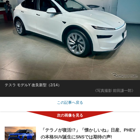
テスラ モデルY 改良新型（2/14）
《写真撮影 前田謙一郎》
この記事へ戻る
「テラノが復活!?」「懐かしいね」日産、PHEV
の本格SUV誕生にSNSでは期待の声!