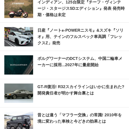
インディアン、125台限定『チーフ・ヴィンテ
ージ・スタージスSDエディション』発表 発売時
期・価格は未定
日産『ノートe-POWERニスモ』&スズキ『ソリ
オ』用、テインのフルスペック車高調「フレッ
クスZ」発売
ボルグワーナーのDCTシステム、中国二輪車メ
ーカーに採用...2027年に量産開始
GT-R復活! R32スカイラインはいかに生まれた?
開発責任者が明かす舞台裏とは
昔とは違う「マフラー交換」の常識! 2010年を
境に変わった車検と今どきの効果とは