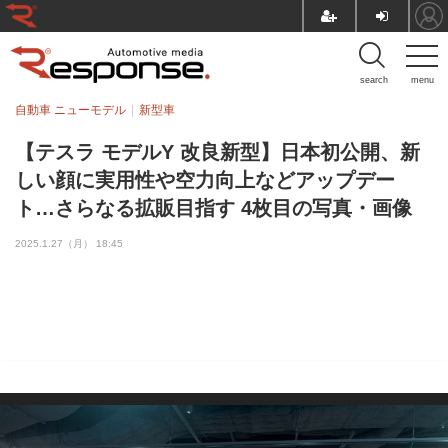
search
menu
自動車 ニューモデル
新型車
【テスラ モデルY 改良新型】日本初公開、新
しい顔に実用性や空力向上などアップデー
ト…さらなる拡販目指す 4枚目の写真・画像
2025.1.27（月） 18:45