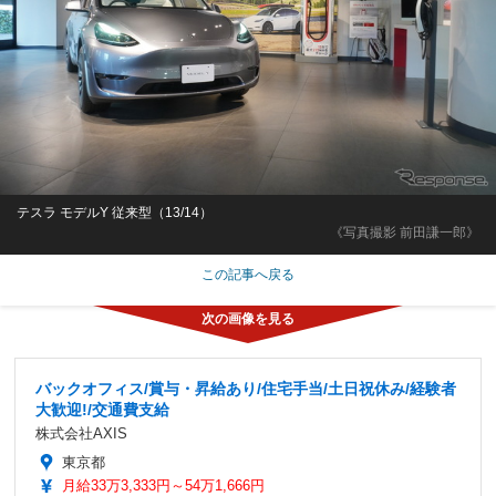
テスラ モデルY 従来型（13/14）
《写真撮影 前田謙一郎》
この記事へ戻る
バックオフィス/賞与・昇給あり/住宅手当/土日祝休み/経験者
大歓迎!/交通費支給
株式会社AXIS
東京都
月給33万3,333円～54万1,666円