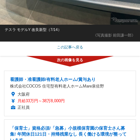
テスラ モデルY 改良新型（7/14）
《写真撮影 前田謙一郎》
この記事へ戻る
看護師・准看護師/有料老人ホーム/賞与あり
株式会社COCOS 住宅型有料老人ホームMare泉佐野
大阪府
月給33万円～38万8,000円
正社員
「保育士」資格必須/「急募」小規模保育園の保育士さん募
集! 年間休日121日・持帰残業なし 長く働ける環境が整って