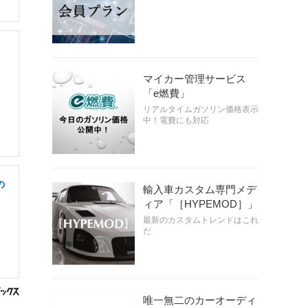
マイカー管理サービス
「e燃費」
リアルタイムガソリン価格表示
中！電費にも対応
の
輸入車カスタム専門メデ
ィア「［HYPEMOD］」
最新のカスタムトレンドはこれ
だ
唯一無二のカーオーディ