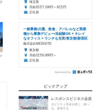
埼玉県
フ
提
月給25万7,100円～32万円
正社員
一般事務/介護、飲食、アパレルなど異業
種から事務デビュー/未経験OK × キレイ
なオフィス × ランチも充実/東京都/新宿区
株式会社MEDISITE
東京都
月給22万6,000円～
ン
正社員
Sponsored by
ピックアップ
レスポンスビジネス会員
モビリティ革命を聴く、調べ
る、参加する