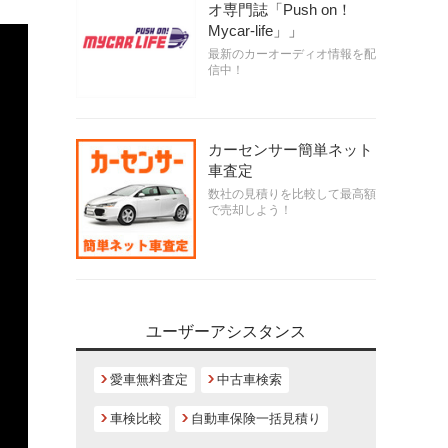
オ専門誌「Push on！
Mycar-life」」
最新のカーオーディオ情報を配
信中！
カーセンサー簡単ネット
車査定
数社の見積りを比較して最高額
で売却しよう！
ユーザーアシスタンス
愛車無料査定
中古車検索
車検比較
自動車保険一括見積り