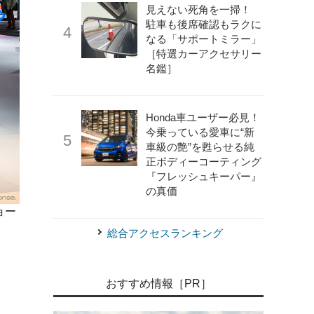
見えない死角を一掃！
駐車も後席確認もラクに
なる「サポートミラー」
［特選カーアクセサリー
名鑑］
Honda車ユーザー必見！
今乗っている愛車に“新
車級の艶”を甦らせる純
正ボディーコーティング
『フレッシュキーパー』
の真価
《photo by Alfa Romeo》
アルファロメオ『トナーレ』の最
ョー
2025）
総合アクセスランキング
おすすめ情報［PR］