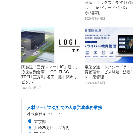
日産『キックス』受注1万13
台、上級グレードが86%...
らの課題
2026年8月6日
関越道「三芳スマートIC」近く、
電脳交通、タクシードライ
冷凍自動倉庫「LOGI FLAG
育管理サービス開始...法定1
TECH 三芳II」着工...霞ヶ関キャ
を一元管理
ピタル
2026年8月5日
2026年8月5日
人材サービス会社での人事労務事務業務
株式会社キャムコム
東京都
月給25万円～27万円