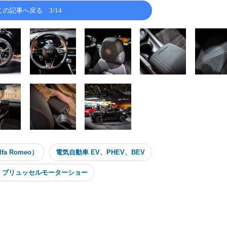
この記事へ戻る
3/14
a Romeo）
電気自動車 EV、PHEV、BEV
ブリュッセルモーターショー