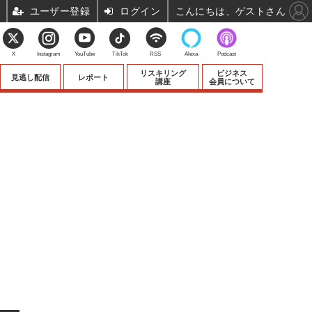
ユーザー登録
ログイン
こんにちは、ゲストさん
X
Instagram
YouTube
TikTok
RSS
Alexa
Podcast
リスキリング
ビジネス
見逃し配信
レポート
講座
会員について