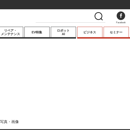
Facebook
リペア・
ロボット
EV特集
ビジネス
セミナー
メンテナンス
AI
プレミアム
業界動向
テクノロジー
キーパーソンイ
ンタビュー
写真・画像