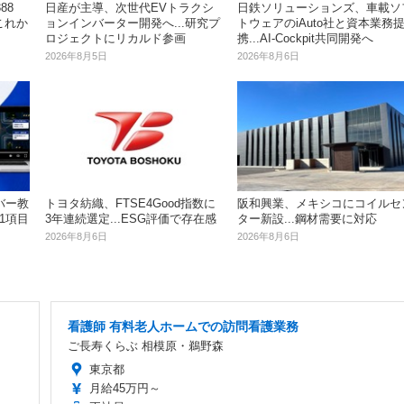
88
日産が主導、次世代EVトラクシ
日鉄ソリューションズ、車載ソ
これか
ョンインバーター開発へ...研究プ
トウェアのiAuto社と資本業務
ロジェクトにリカルド参画
携...AI-Cockpit共同開発へ
2026年8月5日
2026年8月6日
バー教
トヨタ紡織、FTSE4Good指数に
阪和興業、メキシコにコイルセ
1項目
3年連続選定...ESG評価で存在感
ター新設...鋼材需要に対応
2026年8月6日
2026年8月6日
看護師 有料老人ホームでの訪問看護業務
ご長寿くらぶ 相模原・鵜野森
東京都
月給45万円～