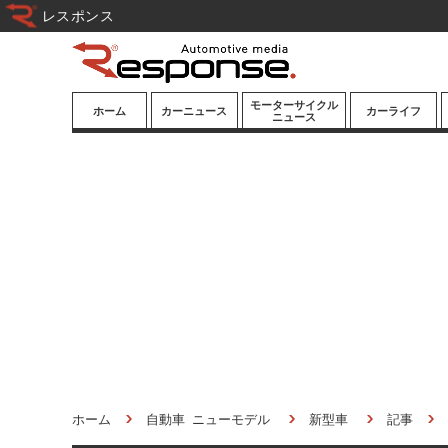
レスポンス
モーターサイクル
ホーム
カーニュース
カーライフ
ニュース
ニューモデル
ニューモデル
カスタマイズ
試乗記
試乗記
カーグッズ
道路交通/社会
カーオーディオ
鉄道
モータースポー
ツ/エンタメ
船舶
航空
宇宙
ホーム
自動車 ニューモデル
新型車
記事