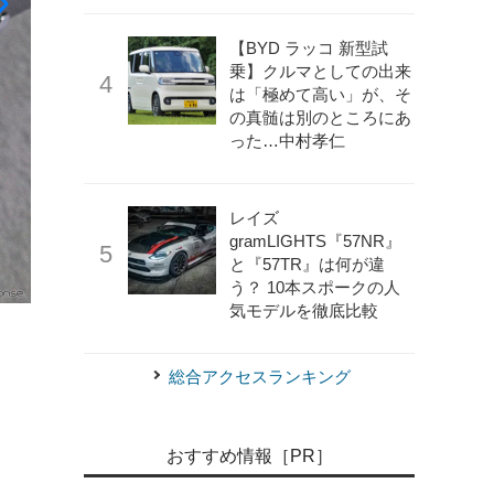
【BYD ラッコ 新型試
乗】クルマとしての出来
は「極めて高い」が、そ
の真髄は別のところにあ
った…中村孝仁
レイズ
gramLIGHTS『57NR』
と『57TR』は何が違
う？ 10本スポークの人
気モデルを徹底比較
《写真撮影 土田康弘》
アルパインパーフェクトフィットBI
総合アクセスランキング
おすすめ情報［PR］