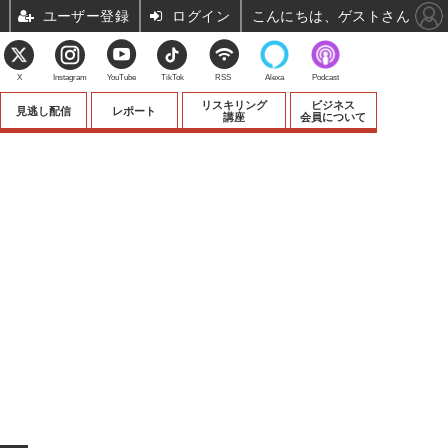
ユーザー登録
ログイン
こんにちは、ゲストさん
X
Instagram
YouTube
TikTok
RSS
Alexa
Podcast
リスキリング
ビジネス
見逃し配信
レポート
講座
会員について