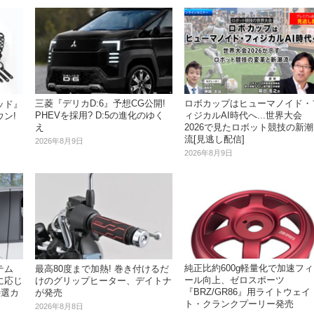
三菱『デリカD:6』予想CG公開!
ロボカップはヒューマノイド・
ッド』
PHEVを採用? D:5の進化のゆく
ィジカルAI時代へ...世界大会
ン!
え
2026で見たロボット競技の新潮
流[見逃し配信]
2026年8月9日
2026年8月9日
純正比約600g軽量化で加速フィ
テム
最高80度まで加熱! 巻き付けるだ
ール向上、ゼロスポーツ
に応じ
けのグリップヒーター、デイトナ
『BRZ/GR86』用ライトウェイ
特選カ
が発売
ト・クランクプーリー発売
2026年8月8日