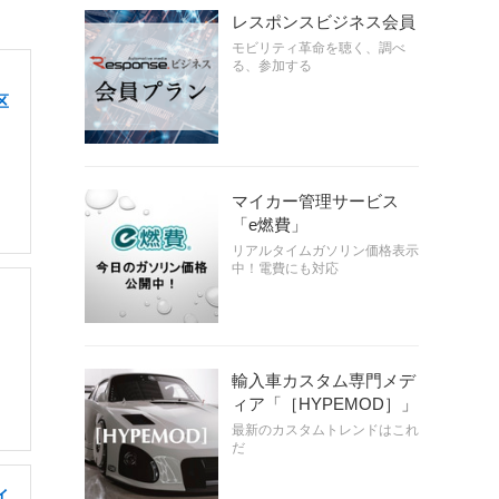
レスポンスビジネス会員
モビリティ革命を聴く、調べ
る、参加する
区
マイカー管理サービス
「e燃費」
リアルタイムガソリン価格表示
中！電費にも対応
輸入車カスタム専門メデ
ィア「［HYPEMOD］」
最新のカスタムトレンドはこれ
だ
イ