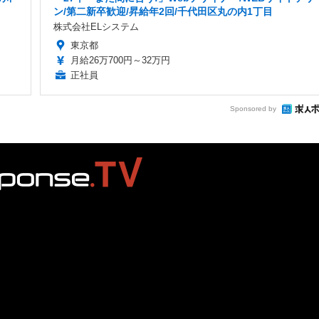
ン/第二新卒歓迎/昇給年2回/千代田区丸の内1丁目
株式会社ELシステム
東京都
月給26万700円～32万円
正社員
Sponsored by