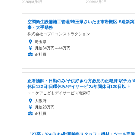
2026年8月9日
2026年8月9日
空調衛生設備施工管理/埼玉県さいたま市岩槻区:S造新築
事・大手勤務
株式会社コプロコンストラクション
埼玉県
月給34万円～44万円
正社員
正看護師・日勤のみ/子供好きな方必見の正職員!駅チカ!
休日122日!日曜休み/デイサービス/年間休日120日以上
ユニケアこどもデイサービス南森町
大阪府
月給28万円
正社員
「27卒」YouTube動画編集スタッフ・機材・ツール完備