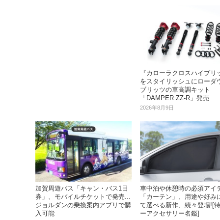
『カローラクロスハイブリ
をスタイリッシュにローダウ
ブリッツの車高調キット
「DAMPER ZZ-R」発売
2026年8月9日
加賀周遊バス「キャン・バス1日
車中泊や休憩時の必須アイ
券」、モバイルチケットで発売...
「カーテン」、用途や好み
ジョルダンの乗換案内アプリで購
て選べる新作、続々登場![
入可能
ーアクセサリー名鑑]