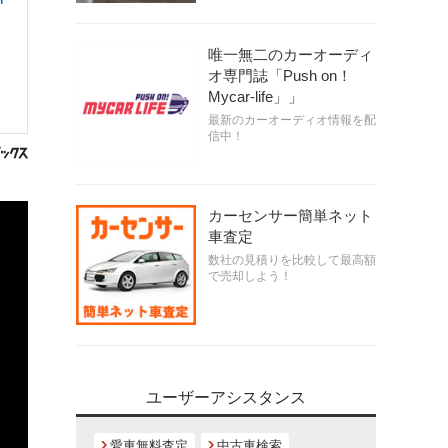
唯一無二のカーオーディ
オ専門誌「Push on！
Mycar-life」」
最新のカーオーディオ情報を配
信中！
カーセンサー簡単ネット
車査定
数社の見積りを比較して最高額
で売却しよう！
ユーザーアシスタンス
愛車無料査定
中古車検索