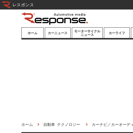
レスポンス
モーターサイクル
ホーム
カーニュース
カーライフ
ニュース
ニューモデル
ニューモデル
カスタマイズ
試乗記
試乗記
カーグッズ
道路交通/社会
カーオーディオ
鉄道
モータースポー
ツ/エンタメ
船舶
航空
宇宙
ホーム
自動車 テクノロジー
カーナビ／カーオーデ