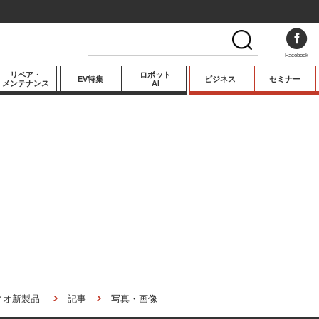
Facebook
リペア・
ロボット
EV特集
ビジネス
セミナー
メンテナンス
AI
プレミアム
業界動向
テクノロジー
キーパーソンイ
ンタビュー
ィオ新製品
記事
写真・画像