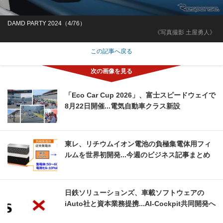
DAMD PARTY 2024（4/76）
《写真撮影 土屋勇人》
この記事へ戻る
「Eco Car Cup 2026」、富士スピードウェイで
8月22日開催...電気自動車クラス新設
東レ、リチウムイオン電池の負極集電体用フィ
ルムを世界初開発...今週のビジネス記事まとめ
日鉄ソリューションズ、車載ソフトウェアの
iAuto社と資本業務提携...AI-Cockpit共同開発へ