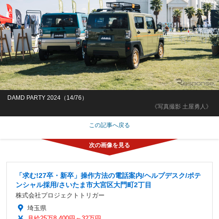
DAMD PARTY 2024（14/76）
《写真撮影 土屋勇人》
この記事へ戻る
「求む!27卒・新卒」操作方法の電話案内/ヘルプデスク/ポテ
ンシャル採用/さいたま市大宮区大門町2丁目
株式会社プロジェクトトリガー
埼玉県
月給25万8,400円～32万円