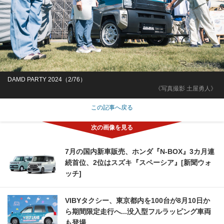
DAMD PARTY 2024（2/76）
《写真撮影 土屋勇人》
この記事へ戻る
7月の国内新車販売、ホンダ『N-BOX』3カ月連
続首位、2位はスズキ『スペーシア』[新聞ウォ
ッチ]
VIBYタクシー、東京都内を100台が8月10日か
ら期間限定走行へ...没入型フルラッピング車両
も登場