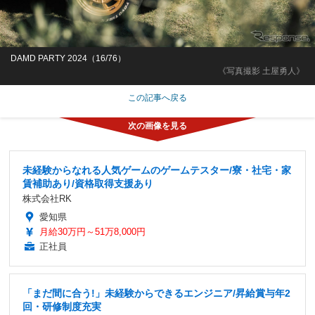
DAMD PARTY 2024（16/76）
《写真撮影 土屋勇人》
この記事へ戻る
未経験からなれる人気ゲームのゲームテスター/寮・社宅・家
賃補助あり/資格取得支援あり
株式会社RK
愛知県
月給30万円～51万8,000円
正社員
「まだ間に合う!」未経験からできるエンジニア/昇給賞与年2
回・研修制度充実