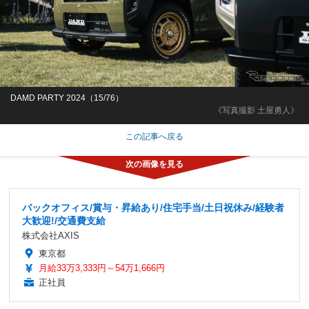
DAMD PARTY 2024（15/76）
《写真撮影 土屋勇人》
この記事へ戻る
バックオフィス/賞与・昇給あり/住宅手当/土日祝休み/経験者
大歓迎!/交通費支給
株式会社AXIS
東京都
月給33万3,333円～54万1,666円
正社員