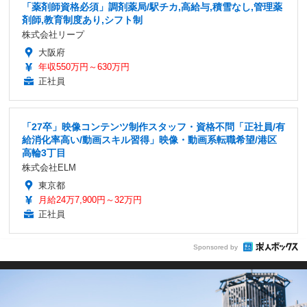
「薬剤師資格必須」調剤薬局/駅チカ,高給与,積雪なし,管理薬
剤師,教育制度あり,シフト制
株式会社リープ
大阪府
年収550万円～630万円
正社員
「27卒」映像コンテンツ制作スタッフ・資格不問「正社員/有
給消化率高い/動画スキル習得」映像・動画系転職希望/港区
高輪3丁目
株式会社ELM
東京都
月給24万7,900円～32万円
正社員
Sponsored by