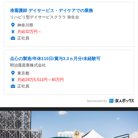
准看護師 デイサービス・デイケアでの業務
リハビリ型デイサービスクララ 弥生台
神奈川県
月給32万円～
正社員
点心の製造/年休110日/賞与3.3ヵ月分/未経験可
明治屋産業株式会社
東京都
月給24万5,511円～45万円
正社員
Sponsored by