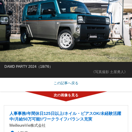
DAMD PARTY 2024（18/76）
《写真撮影 土屋勇人》
この記事へ戻る
人事事務/年間休日125日以上/ネイル・ピアスOK/未経験活躍
中/月給50万可能!/ワークライフバランス充実
MeilleureVie株式会社