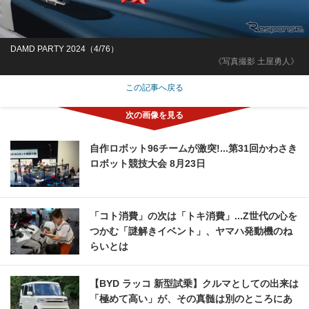
DAMD PARTY 2024（4/76）
《写真撮影 土屋勇人》
この記事へ戻る
自作ロボット96チームが激突!...第31回かわさき
ロボット競技大会 8月23日
「コト消費」の次は「トキ消費」...Z世代の心を
つかむ「謎解きイベント」、ヤマハ発動機のね
らいとは
【BYD ラッコ 新型試乗】クルマとしての出来は
「極めて高い」が、その真髄は別のところにあ