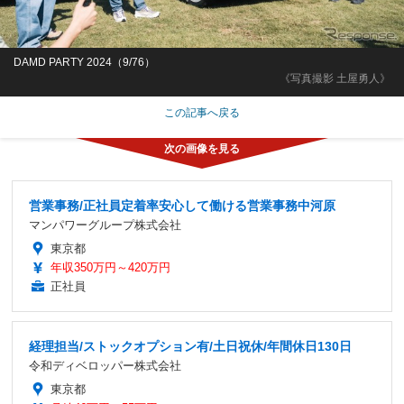
DAMD PARTY 2024（9/76）
《写真撮影 土屋勇人》
この記事へ戻る
営業事務/正社員定着率安心して働ける営業事務中河原
マンパワーグループ株式会社
東京都
年収350万円～420万円
正社員
経理担当/ストックオプション有/土日祝休/年間休日130日
令和ディベロッパー株式会社
東京都