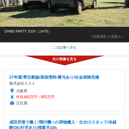
DAMD PARTY 2024（14/76）
《写真撮影 土屋勇人》
この記事へ戻る
27年度/専任教諭/高校理科/賞与あり/社会保険完備
株式会社イスト
大阪府
年収460万円～850万円
正社員
成田空港で働く!飛行機への荷物搬入・仕分けスタッフ/未経
験OK/社宅あり/残業月10h