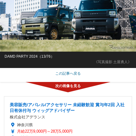
DAMD PARTY 2024（13/76）
《写真撮影 土屋勇人》
この記事へ戻る
美容販売/アパレル/アクセサリー 未経験歓迎 賞与年2回 入社
日有休付与 ウィッグアドバイザー
株式会社アデランス
神奈川県
月給22万9,000円～28万5,000円