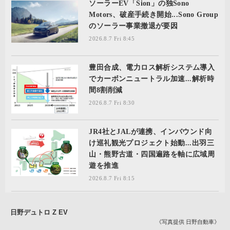
ソーラーEV「Sion」の独Sono
Motors、破産手続き開始...Sono Group
のソーラー事業撤退が要因
2026.8.7 Fri 8:45
豊田合成、電力ロス解析システム導入
でカーボンニュートラル加速...解析時
間8割削減
2026.8.7 Fri 8:30
JR4社とJALが連携、インバウンド向
け巡礼観光プロジェクト始動...出羽三
山・熊野古道・四国遍路を軸に広域周
遊を推進
2026.8.7 Fri 8:15
日野デュトロ Z EV
《写真提供 日野自動車》