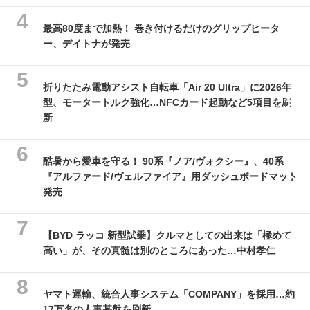
最高80度まで加熱！ 巻き付けるだけのグリップヒータ
ー、デイトナが発売
折りたたみ電動アシスト自転車「Air 20 Ultra」に2026年
型、モータートルク強化…NFCカード起動など5項目を刷
新
酷暑から愛車を守る！ 90系『ノア/ヴォクシー』、40系
『アルファード/ヴェルファイア』用ダッシュボードマット
発売
【BYD ラッコ 新型試乗】クルマとしての出来は「極めて
高い」が、その真髄は別のところにあった…中村孝仁
ヤマト運輸、統合人事システム「COMPANY」を採用…約
17万名の人事基盤を刷新