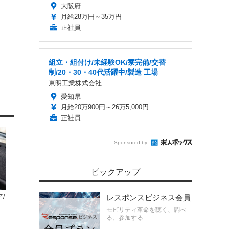
大阪府
月給28万円～35万円
正社員
組立・組付け/未経験OK/寮完備/交替
制/20・30・40代活躍中/製造 工場
東明工業株式会社
愛知県
月給20万900円～26万5,000円
正社員
Sponsored by
ピックアップ
/
レスポンスビジネス会員
モビリティ革命を聴く、調べ
シ
る、参加する