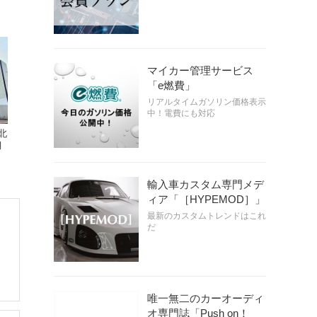
マイカー管理サービス
「e燃費」
リアルタイムガソリン価格表示
中！電費にも対応
北
月
輸入車カスタム専門メデ
ィア「［HYPEMOD］」
最新のカスタムトレンドはこれ
だ
唯一無二のカーオーディ
オ専門誌「Push on！