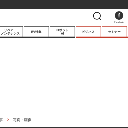
Facebook
リペア・
ロボット
EV特集
ビジネス
セミナー
メンテナンス
AI
プレミアム
業界動向
テクノロジー
キーパーソンイ
ンタビュー
事
写真・画像