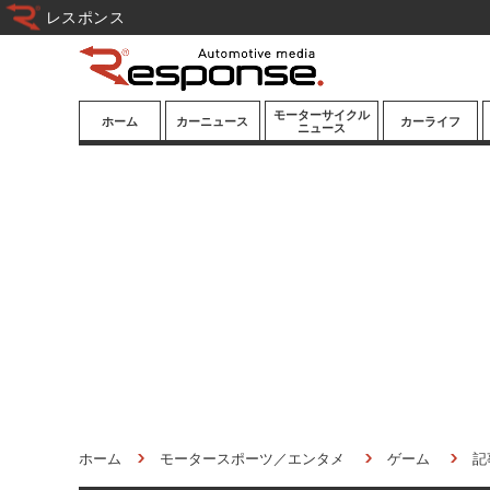
レスポンス
モーターサイクル
ホーム
カーニュース
カーライフ
ニュース
ニューモデル
ニューモデル
カスタマイズ
試乗記
試乗記
カーグッズ
道路交通/社会
カーオーディオ
鉄道
モータースポー
ツ/エンタメ
船舶
航空
宇宙
ホーム
モータースポーツ／エンタメ
ゲーム
記