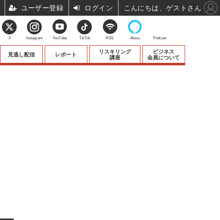
ユーザー登録
ログイン
こんにちは、ゲストさん
X
Instagram
YouTube
TikTok
RSS
Alexa
Podcast
リスキリング
ビジネス
見逃し配信
レポート
講座
会員について