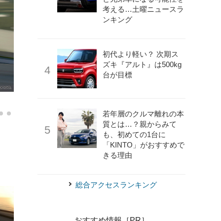
考える…土曜ニュースラ
ンキング
初代より軽い？ 次期ス
ズキ『アルト』は500kg
台が目標
c 2024 Sony Interactive Entertainment Inc.
グランツーリス
若年層のクルマ離れの本
質とは…？親からみて
も、初めての1台に
「KINTO」がおすすめで
きる理由
総合アクセスランキング
おすすめ情報［PR］