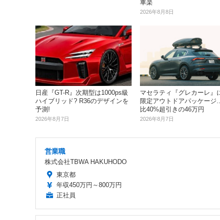
車楽
2026年8月8日
日産『GT-R』次期型は1000ps級
マセラティ『グレカーレ』
ハイブリッド? R36のデザインを
限定アウトドアパッケージ..
予測!
比40%超引きの46万円
2026年8月7日
2026年8月7日
営業職
株式会社TBWA HAKUHODO
東京都
年収450万円～800万円
正社員