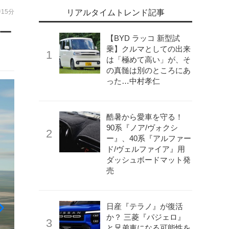
時15分
リアルタイムトレンド記事
ー
【BYD ラッコ 新型試
乗】クルマとしての出来
は「極めて高い」が、そ
の真髄は別のところにあ
った…中村孝仁
酷暑から愛車を守る！
90系『ノア/ヴォクシ
ー』、40系『アルファー
ド/ヴェルファイア』用
ダッシュボードマット発
売
日産『テラノ』が復活
か？ 三菱『パジェロ』
と兄弟車になる可能性を