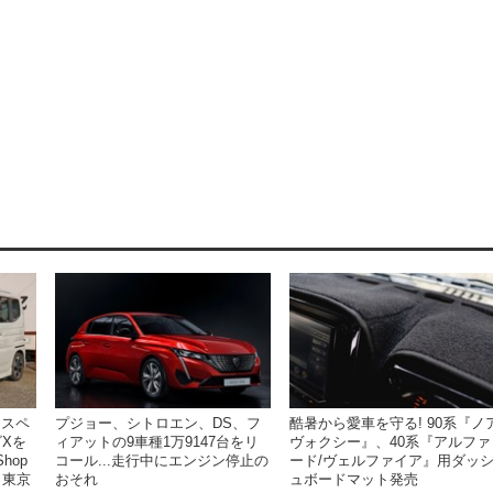
プジョー、シトロエン、DS、フ
酷暑から愛車を守る! 90系『ノア
 スペ
ィアットの9車種1万9147台をリ
ヴォクシー』、40系『アルファ
ビXを
コール...走行中にエンジン停止の
ード/ヴェルファイア』用ダッ
hop
おそれ
ュボードマット発売
 東京