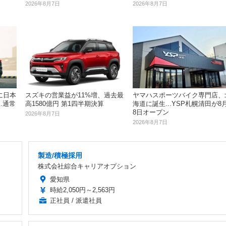
2026年8月7日
2026年8月7日
ヤマハスポーツバイク専門店、
に日本
スズキの営業益が11%増、過去最
海道に誕生...YSP札幌清田が8
.通常
高1580億円 第1四半期決算
8日オープン
2026年8月7日
2026年8月7日
製造/積極採用
株式会社綜合キャリアオプション
愛知県
時給2,050円～2,563円
正社員 / 派遣社員