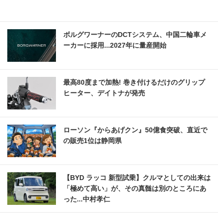
ボルグワーナーのDCTシステム、中国二輪車メ
ーカーに採用...2027年に量産開始
最高80度まで加熱! 巻き付けるだけのグリップ
ヒーター、デイトナが発売
ローソン『からあげクン』50億食突破、直近で
の販売1位は静岡県
【BYD ラッコ 新型試乗】クルマとしての出来は
「極めて高い」が、その真髄は別のところにあ
った...中村孝仁