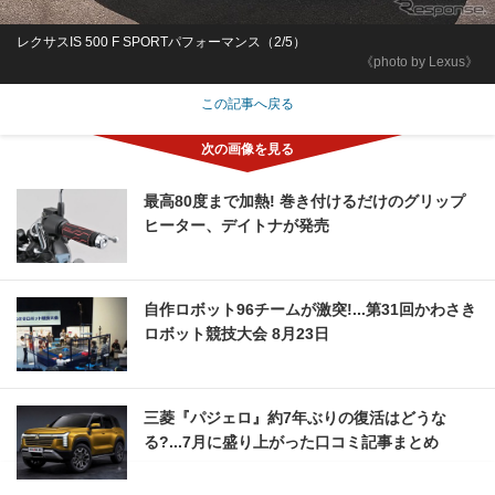
レクサスIS 500 F SPORTパフォーマンス（2/5）
《photo by Lexus》
この記事へ戻る
最高80度まで加熱! 巻き付けるだけのグリップ
ヒーター、デイトナが発売
自作ロボット96チームが激突!...第31回かわさき
ロボット競技大会 8月23日
三菱『パジェロ』約7年ぶりの復活はどうな
る?...7月に盛り上がった口コミ記事まとめ