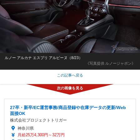
ルノー アルカナ エスプリ アルピーヌ（8/23）
《写真提供 ルノージャポン》
この記事へ戻る
27卒・新卒/EC運営事務/商品登録や在庫データの更新/Web
面接OK
株式会社プロジェクトトリガー
神奈川県
月給25万4,300円～32万円