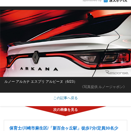
Sponsored by
ルノー アルカナ エスプリ アルピーヌ（6/23）
《写真提供 ルノージャポン》
この記事へ戻る
保育士/川崎市麻生区/「新百合ヶ丘駅」徒歩7分/定員30名少