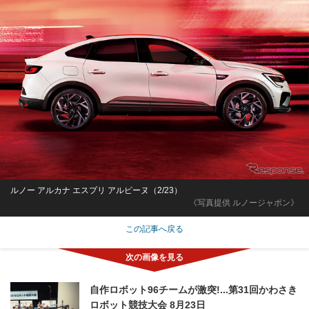
ルノー アルカナ エスプリ アルピーヌ（2/23）
《写真提供 ルノージャポン》
この記事へ戻る
自作ロボット96チームが激突!...第31回かわさき
ロボット競技大会 8月23日