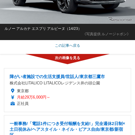
ルノー アルカナ エスプリ アルピーヌ（14/23）
《写真提供 ルノージャポン》
この記事へ戻る
障がい者施設での生活支援員/世話人/東京都三鷹市
株式会社LITALICO LITALICOレジデンス井の頭公園
東京都
月給29万6,000円～
正社員
一般事務/「電話1件につき受付報酬を支給!」完全週休2日制×
土日祝休み/ヘアスタイル・ネイル・ピアス自由/東京都/新宿