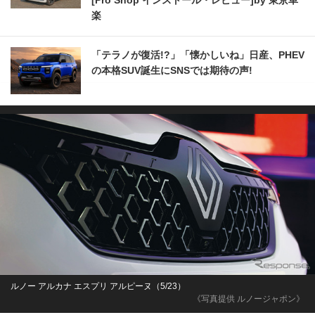
[Pro Shop インストール・レビュー]by 東京車
楽
「テラノが復活!?」「懐かしいね」日産、PHEV
の本格SUV誕生にSNSでは期待の声!
ルノー アルカナ エスプリ アルピーヌ（5/23）
《写真提供 ルノージャポン》