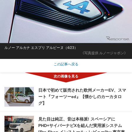
ルノー アルカナ エスプリ アルピーヌ（4/23）
《写真提供 ルノージャポン》
この記事へ戻る
日本で初めて販売された欧州メーカーEV、スマ
ート『フォーツーed』【懐かしのカーカタロ
グ】
見た目は純正、音は本格派! スペーシアに
PHD+サイバーナビXを組んだ実用派システム