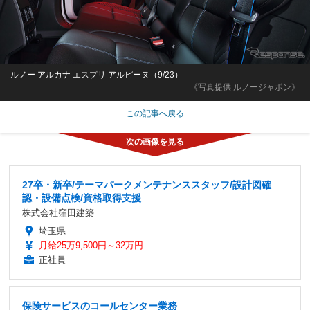
ルノー アルカナ エスプリ アルピーヌ（9/23）
《写真提供 ルノージャポン》
この記事へ戻る
27卒・新卒/テーマパークメンテナンススタッフ/設計図確
認・設備点検/資格取得支援
株式会社窪田建築
埼玉県
月給25万9,500円～32万円
正社員
保険サービスのコールセンター業務