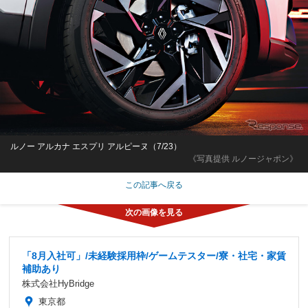
ルノー アルカナ エスプリ アルピーヌ（7/23）
《写真提供 ルノージャポン》
この記事へ戻る
「8月入社可」/未経験採用枠/ゲームテスター/寮・社宅・家賃
補助あり
株式会社HyBridge
東京都