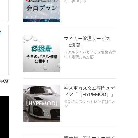
る、参加する
万
マイカー管理サービス
「e燃費」
リアルタイムガソリン価格表示
中！電費にも対応
輸入車カスタム専門メデ
ィア「［HYPEMOD］」
最新のカスタムトレンドはこれ
だ
唯一無二のカーオーディ