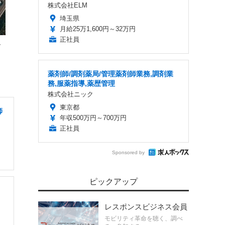
株式会社ELM
埼玉県
月給25万1,600円～32万円
正社員
、
薬剤師/調剤薬局/管理薬剤師業務,調剤業
務,服薬指導,薬歴管理
株式会社ニック
東京都
師
年収500万円～700万円
正社員
Sponsored by
ピックアップ
レスポンスビジネス会員
モビリティ革命を聴く、調べ