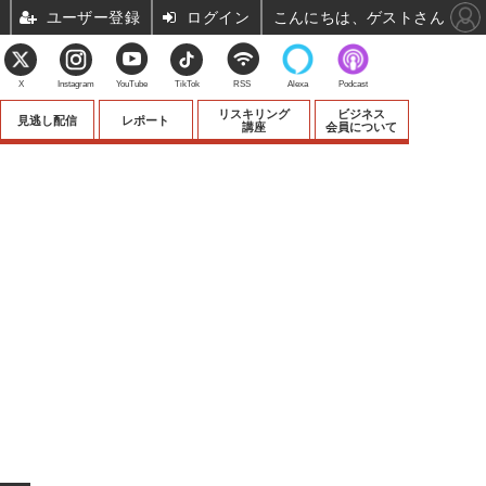
ユーザー登録
ログイン
こんにちは、ゲストさん
X
Instagram
YouTube
TikTok
RSS
Alexa
Podcast
リスキリング
ビジネス
見逃し配信
レポート
講座
会員について