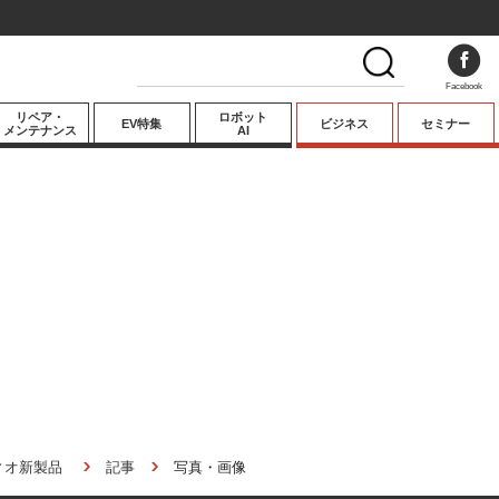
Facebook
リペア・
ロボット
EV特集
ビジネス
セミナー
メンテナンス
AI
プレミアム
業界動向
テクノロジー
キーパーソンイ
ンタビュー
ィオ新製品
記事
写真・画像