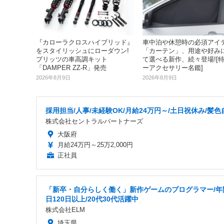
『カローラクロスハイブリッド』
車中泊や休憩時の必須アイ
をスタイリッシュにローダウン!
「カーテン」、用途や好み
ブリッツの車高調キット
て選べる新作、続々登場![
「DAMPER ZZ-R」発売
ーアクセサリー名鑑]
2026年8月9日
2026年8月9日
採用担当/人事/未経験OK/月給24万円～/土日祝休み/髪色
株式会社セントラルパートナーズ
大阪府
月給24万円～25万2,000円
正社員
「新卒・自分らしく働く」新作ゲームのプログラマー/年
日120日以上/20代30代活躍中
株式会社ELM
埼玉県