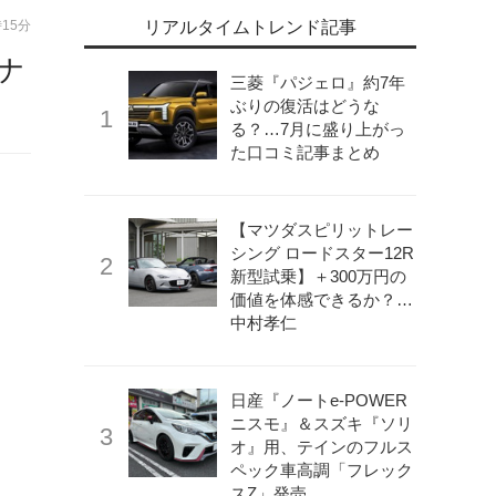
時15分
リアルタイムトレンド記事
速ナ
三菱『パジェロ』約7年
ぶりの復活はどうな
る？…7月に盛り上がっ
た口コミ記事まとめ
【マツダスピリットレー
シング ロードスター12R
新型試乗】＋300万円の
価値を体感できるか？…
中村孝仁
日産『ノートe-POWER
ニスモ』＆スズキ『ソリ
オ』用、テインのフルス
ペック車高調「フレック
スZ」発売