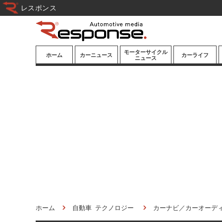
レスポンス
モーターサイクル
ホーム
カーニュース
カーライフ
ニュース
ニューモデル
ニューモデル
カスタマイズ
試乗記
試乗記
カーグッズ
道路交通/社会
カーオーディオ
鉄道
モータースポー
ツ/エンタメ
船舶
航空
宇宙
ホーム
自動車 テクノロジー
カーナビ／カーオーデ