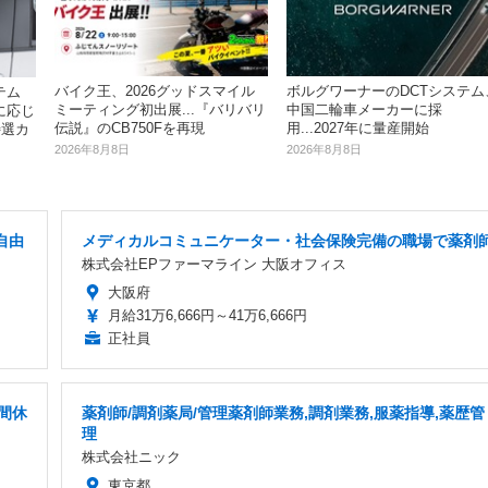
バイク王、2026グッドスマイル
ボルグワーナーのDCTシステム
テム
ミーティング初出展...『バリバリ
中国二輪車メーカーに採
に応じ
伝説』のCB750Fを再現
用...2027年に量産開始
特選カ
2026年8月8日
2026年8月8日
自由
メディカルコミュニケーター・社会保険完備の職場で薬剤
株式会社EPファーマライン 大阪オフィス
大阪府
月給31万6,666円～41万6,666円
正社員
間休
薬剤師/調剤薬局/管理薬剤師業務,調剤業務,服薬指導,薬歴管
理
株式会社ニック
東京都