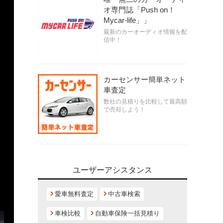
オ専門誌「Push on！
Mycar-life」」
最新のカーオーディオ情報を配
信中！
カーセンサー簡単ネット
車査定
数社の見積りを比較して最高額
で売却しよう！
ユーザーアシスタンス
愛車無料査定
中古車検索
車検比較
自動車保険一括見積り