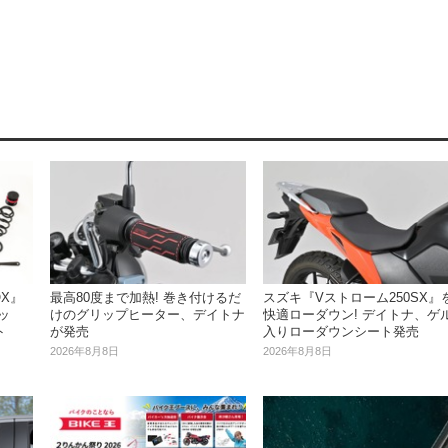
OX』
最高80度まで加熱! 巻き付けるだ
スズキ『Vストローム250SX』
ッ
けのグリップヒーター、デイトナ
快適ローダウン! デイトナ、ゲ
ト
が発売
入りローダウンシート発売
2026年8月8日
2026年8月8日