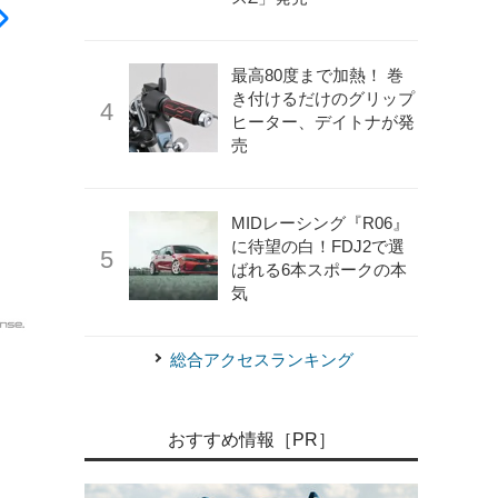
最高80度まで加熱！ 巻
き付けるだけのグリップ
ヒーター、デイトナが発
売
MIDレーシング『R06』
に待望の白！FDJ2で選
ばれる6本スポークの本
気
《写真提供 JVCケンウッド》
9V型フローティングタイプ「M
総合アクセスランキング
おすすめ情報［PR］