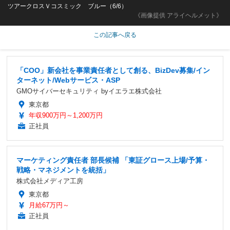
ツアークロスＶコスミック ブルー（6/6）
《画像提供 アライヘルメット》
この記事へ戻る
「COO」新会社を事業責任者として創る、BizDev募集/イン
ターネット/Webサービス・ASP
GMOサイバーセキュリティ byイエラエ株式会社
東京都
年収900万円～1,200万円
正社員
マーケティング責任者 部長候補 「東証グロース上場/予算・
戦略・マネジメントを統括」
株式会社メディア工房
東京都
月給67万円～
正社員