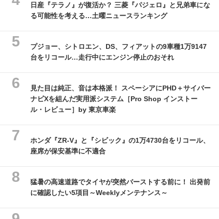
日産『テラノ』が復活か？ 三菱『パジェロ』と兄弟車にな
る可能性を考える…土曜ニュースランキング
プジョー、シトロエン、DS、フィアットの9車種1万9147
台をリコール…走行中にエンジン停止のおそれ
見た目は純正、音は本格派！ スペーシアにPHD＋サイバー
ナビXを組んだ実用派システム［Pro Shop インストー
ル・レビュー］by 東京車楽
ホンダ『ZR-V』と『シビック』の1万4730台をリコール、
座席が保安基準に不適合
猛暑の高速道路でタイヤが突然バーストする前に！ 出発前
に確認したい5項目～Weeklyメンテナンス～