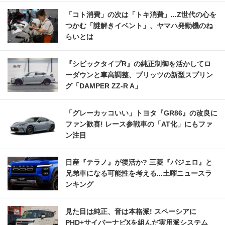
「コト消費」の次は「トキ消費」...Z世代の心を
つかむ「謎解きイベント」、ヤマハ発動機のね
らいとは
『シビックタイプR』の純正制御を活かしてロ
ーダウンと車高調整、ブリッツの新型スプリン
グ「DAMPER ZZ-R A」
「グレーカッコいい」トヨタ『GR86』の改良に
ファン歓喜! レース参戦車の「AT化」にもファ
ン注目
日産『テラノ』が復活か? 三菱『パジェロ』と
兄弟車になる可能性を考える...土曜ニュースラ
ンキング
見た目は純正、音は本格派! スペーシアに
PHD+サイバーナビXを組んだ実用派システム