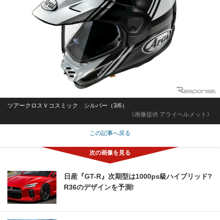
ツアークロスＶコスミック シルバー（3/6）
《画像提供 アライヘルメット》
この記事へ戻る
日産『GT-R』次期型は1000ps級ハイブリッド?
R36のデザインを予測!