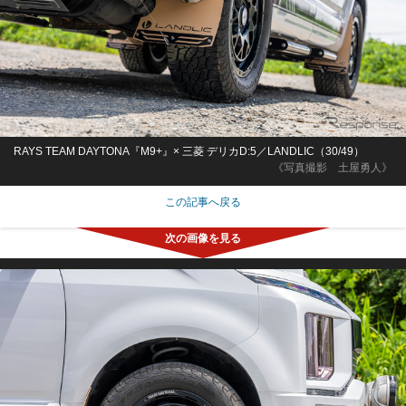
RAYS TEAM DAYTONA『M9+』× 三菱 デリカD:5／LANDLIC（30/49）
《写真撮影 土屋勇人》
この記事へ戻る