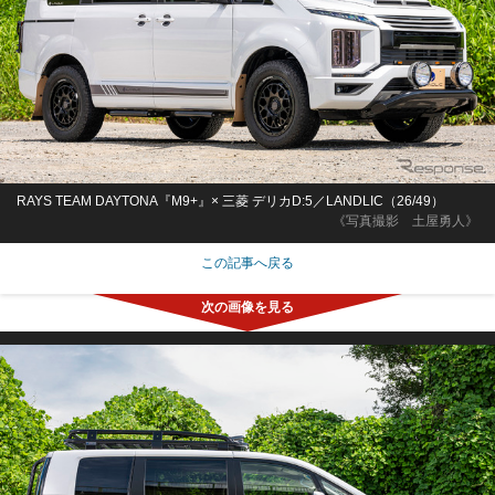
RAYS TEAM DAYTONA『M9+』× 三菱 デリカD:5／LANDLIC（26/49）
《写真撮影 土屋勇人》
この記事へ戻る