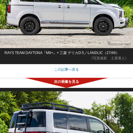
RAYS TEAM DAYTONA『M9+』× 三菱 デリカD:5／LANDLIC（27/49）
《写真撮影 土屋勇人》
この記事へ戻る