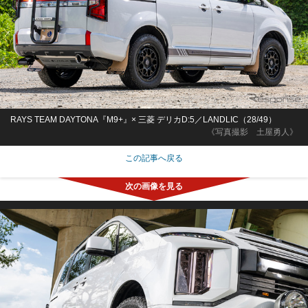
RAYS TEAM DAYTONA『M9+』× 三菱 デリカD:5／LANDLIC（28/49）
《写真撮影 土屋勇人》
この記事へ戻る