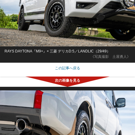
RAYS DAYTONA『M9+』× 三菱 デリカD:5／LANDLIC（29/49）
《写真撮影 土屋勇人》
この記事へ戻る