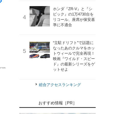
ホンダ『ZR-V』と『シ
ビック』の1万4730台を
リコール、座席が保安基
準に不適合
“立駐ドリフト”で話題に
なったあのクルマをホッ
トウィールで完全再現！
映画『ワイルド・スピー
ド』の最新シリーズをゲ
ットせよ
《写真提供 日産自動車》
日産 フェアレディZ 新型
総合アクセスランキング
おすすめ情報［PR］