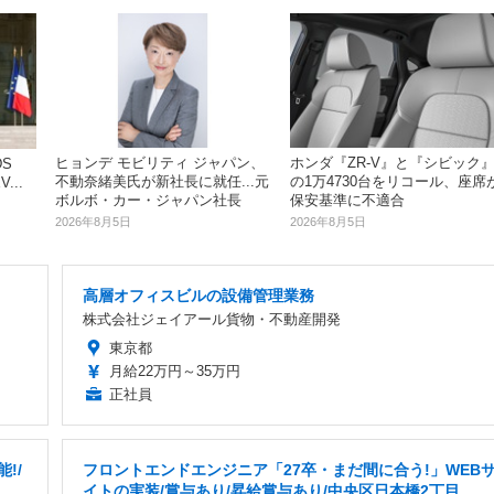
ヒョンデ モビリティ ジャパン、
ホンダ『ZR-V』と『シビック
S
不動奈緒美氏が新社長に就任...元
の1万4730台をリコール、座席
...
ボルボ・カー・ジャパン社長
保安基準に不適合
2026年8月5日
2026年8月5日
高層オフィスビルの設備管理業務
株式会社ジェイアール貨物・不動産開発
東京都
月給22万円～35万円
正社員
!/
フロントエンドエンジニア「27卒・まだ間に合う!」WEB
イトの実装/賞与あり/昇給賞与あり/中央区日本橋2丁目