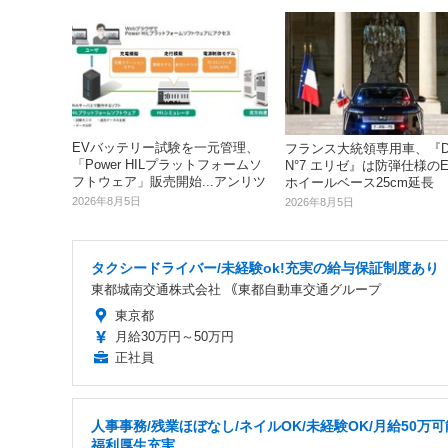
EVバッテリー試験を一元管理、
フランス大統領専用車、『D
「Power HILプラットフォームソ
N°7 エリゼ』は防弾仕様のEV
フトウェア」販売開始...アンリツ
ホイールベース25cm延長
2026年8月5日
2026年8月5日
タクシードライバー/未経験ok!充実の給与保証制度あり
東都城南交通株式会社 ｟東都自動車交通グループ
東京都
月給30万円～50万円
正社員
人事事務/残業ほぼなし/ネイルOK/未経験OK/月給50万可能
福利厚生充実