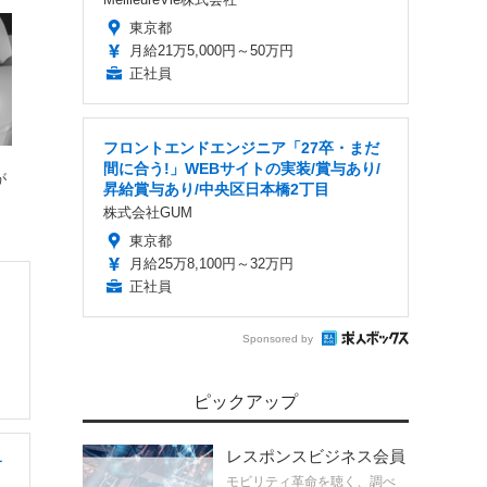
東京都
月給21万5,000円～50万円
正社員
フロントエンドエンジニア「27卒・まだ
』
間に合う!」WEBサイトの実装/賞与あり/
が
昇給賞与あり/中央区日本橋2丁目
株式会社GUM
東京都
月給25万8,100円～32万円
正社員
Sponsored by
ピックアップ
レスポンスビジネス会員
サ
モビリティ革命を聴く、調べ