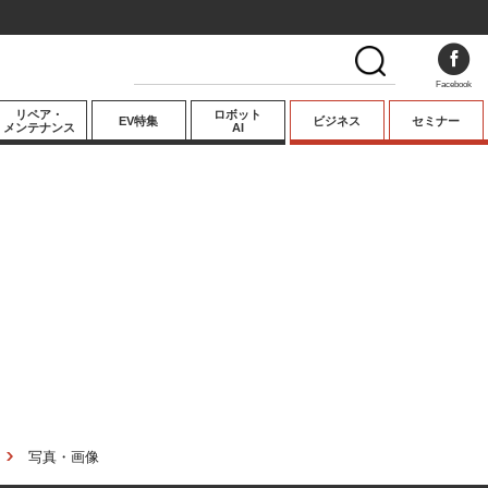
Facebook
リペア・
ロボット
EV特集
ビジネス
セミナー
メンテナンス
AI
プレミアム
業界動向
テクノロジー
キーパーソンイ
ンタビュー
写真・画像