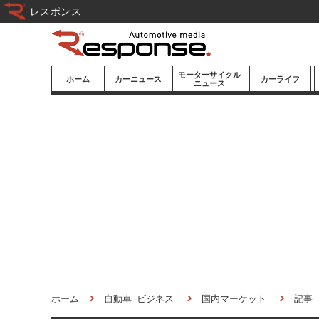
レスポンス
モーターサイクル
ホーム
カーニュース
カーライフ
ニュース
ニューモデル
ニューモデル
カスタマイズ
試乗記
試乗記
カーグッズ
道路交通/社会
カーオーディオ
鉄道
モータースポー
ツ/エンタメ
船舶
航空
宇宙
ホーム
自動車 ビジネス
国内マーケット
記事