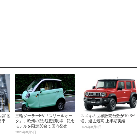
西宮北
三輪ソーラーEV『スリールオー
スズキの世界販売台数が10.3%
効率
タ』、欧州の型式認定取得...記念
増、過去最高 上半期実績
モデルを限定30台で国内発売
2026年8月5日
2026年8月5日