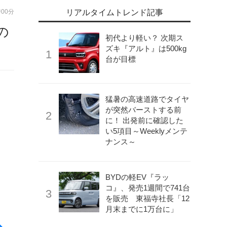
時00分
リアルタイムトレンド記事
の
初代より軽い？ 次期ス
ズキ『アルト』は500kg
台が目標
猛暑の高速道路でタイヤ
が突然バーストする前
に！ 出発前に確認した
い5項目～Weeklyメンテ
ナンス～
BYDの軽EV『ラッ
コ』、発売1週間で741台
を販売 東福寺社長「12
月末までに1万台に」