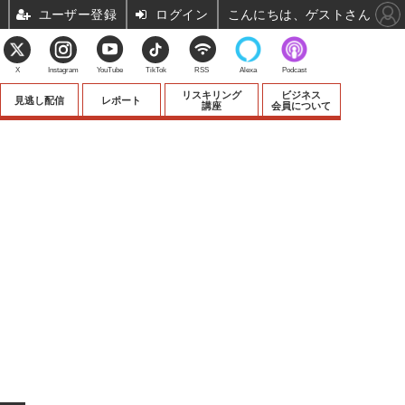
ユーザー登録
ログイン
こんにちは、ゲストさん
X
Instagram
YouTube
TikTok
RSS
Alexa
Podcast
リスキリング
ビジネス
見逃し配信
レポート
講座
会員について