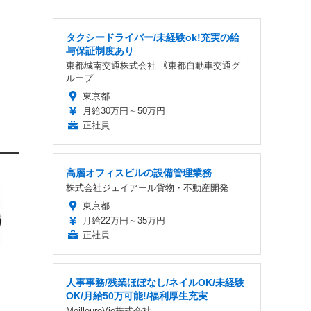
タクシードライバー/未経験ok!充実の給
与保証制度あり
東都城南交通株式会社 ｟東都自動車交通グ
ループ
東京都
月給30万円～50万円
正社員
高層オフィスビルの設備管理業務
株式会社ジェイアール貨物・不動産開発
東京都
月給22万円～35万円
正社員
人事事務/残業ほぼなし/ネイルOK/未経験
OK/月給50万可能!/福利厚生充実
MeilleureVie株式会社