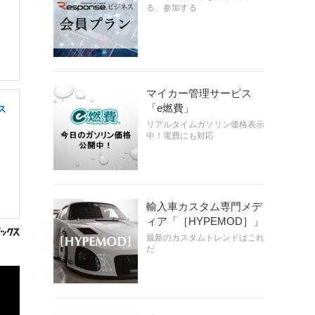
る、参加する
マイカー管理サービス
「e燃費」
ス
リアルタイムガソリン価格表示
中！電費にも対応
輸入車カスタム専門メデ
ィア「［HYPEMOD］」
最新のカスタムトレンドはこれ
だ