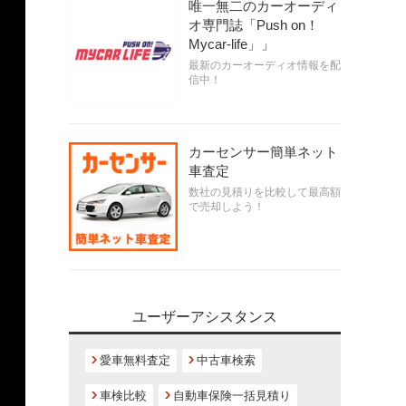
唯一無二のカーオーディ
オ専門誌「Push on！
Mycar-life」」
最新のカーオーディオ情報を配
信中！
カーセンサー簡単ネット
車査定
数社の見積りを比較して最高額
で売却しよう！
ユーザーアシスタンス
愛車無料査定
中古車検索
車検比較
自動車保険一括見積り