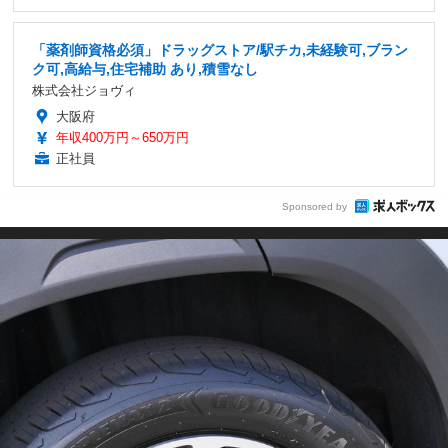
「薬剤師資格必須」ドラッグストア/駅チカ,未経験可,ブラン
ク可,高給与,住宅補助 あり,積雪なし
株式会社ジョヴィ
大阪府
年収400万円～650万円
正社員
Sponsored by