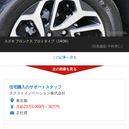
スズキ フロンクス プロトタイプ（14/36）
《写真撮影 中村孝仁》
この記事へ戻る
住宅購入のサポートスタッフ
ネクストイノベーション株式会社
東京都
月給23万5,000円～30万円
正社員