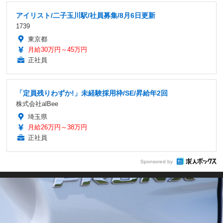
アイリスト/二子玉川駅/社員募集/8月6日更新
1739
東京都
月給30万円～45万円
正社員
「定員残りわずか!」未経験採用枠/SE/昇給年2回
株式会社alBee
埼玉県
月給26万円～38万円
正社員
Sponsored by