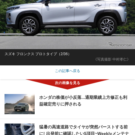
スズキ フロンクス プロトタイプ（2/36）
《写真撮影 中村孝仁》
この記事へ戻る
ホンダの株価が小反落...通期業績上方修正も利
益確定売りに押される
猛暑の高速道路でタイヤが突然バーストする前
に! 出発前に確認したい5項目~Weeklyメンテナ