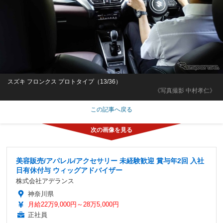
スズキ フロンクス プロトタイプ（13/36）
《写真撮影 中村孝仁》
この記事へ戻る
美容販売/アパレル/アクセサリー 未経験歓迎 賞与年2回 入社
日有休付与 ウィッグアドバイザー
株式会社アデランス
神奈川県
月給22万9,000円～28万5,000円
正社員