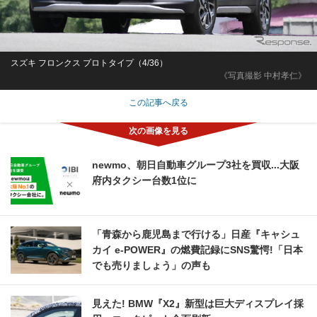
スズキ フロンクス プロトタイプ（4/36）
《写真撮影 中村孝仁》
この記事へ戻る
newmo、朝日自動車グループ3社を買収...大阪
府内タクシー台数1位に
「青森から鹿児島まで行ける」日産『キャシュ
カイ e-POWER』の燃費記録にSNS驚愕!「日本
でも売りましょう」の声も
見えた! BMW『X2』新型は巨大ディスプレイ採