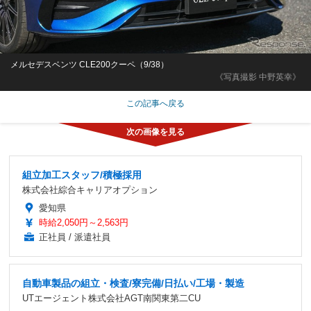
メルセデスベンツ CLE200クーペ（9/38）
《写真撮影 中野英幸》
この記事へ戻る
組立加工スタッフ/積極採用
株式会社綜合キャリアオプション
愛知県
時給2,050円～2,563円
正社員 / 派遣社員
自動車製品の組立・検査/寮完備/日払い/工場・製造
UTエージェント株式会社AGT南関東第二CU