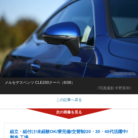
メルセデスベンツ CLE200クーペ（6/38）
《写真撮影 中野英幸》
この記事へ戻る
組立・組付け/未経験OK/寮完備/交替制/20・30・40代活躍中/
製造 工場