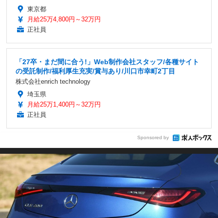
東京都
月給25万4,800円～32万円
正社員
「27卒・まだ間に合う!」Web制作会社スタッフ/各種サイト
の受託制作/福利厚生充実/賞与あり/川口市幸町2丁目
株式会社enrich technology
埼玉県
月給25万1,400円～32万円
正社員
Sponsored by