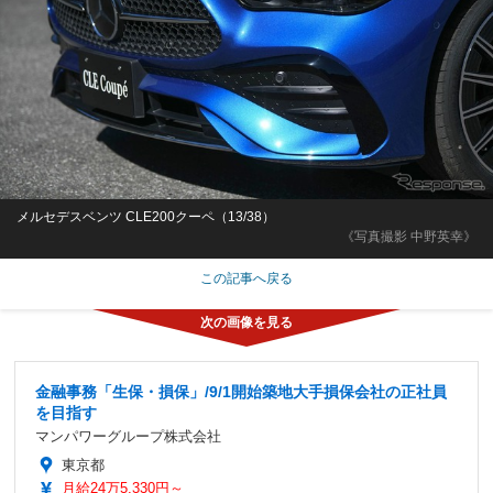
メルセデスベンツ CLE200クーペ（13/38）
《写真撮影 中野英幸》
この記事へ戻る
金融事務「生保・損保」/9/1開始築地大手損保会社の正社員
を目指す
マンパワーグループ株式会社
東京都
月給24万5,330円～