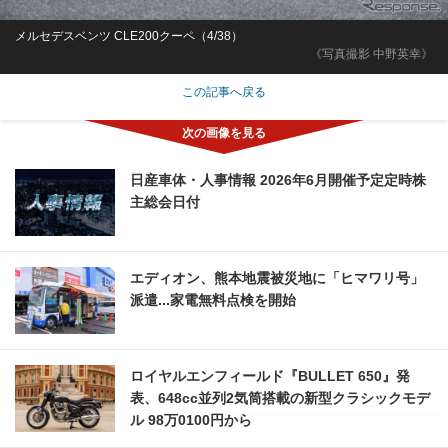
メルセデスベンツ CLE200クーペ（4/38）
《写真撮影 中野英幸》
この記事へ戻る
日産車体・人事情報 2026年6月開催予定定時株
主総会日付
エディオン、熊本地震被災地に「ヒマワリ号」
派遣...家電無料点検を開始
ロイヤルエンフィールド『BULLET 650』発
表、648cc並列2気筒搭載の新型クラシックモデ
ル 98万0100円から