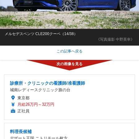
メルセデスベンツ CLE200クーペ（14/38）
《写真撮影 中野英幸》
この記事へ戻る
診療所・クリニックの看護師/准看護師
城南レディースクリニック旗の台
東京都
月給26万円～32万円
正社員
料理長候補
デザート王国 ニトリモール枚方