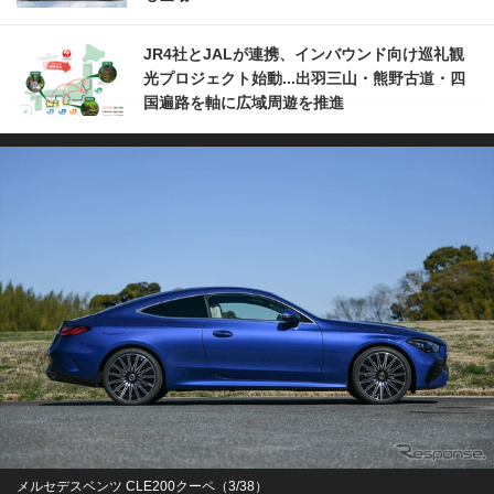
JR4社とJALが連携、インバウンド向け巡礼観
光プロジェクト始動...出羽三山・熊野古道・四
国遍路を軸に広域周遊を推進
メルセデスベンツ CLE200クーペ（3/38）