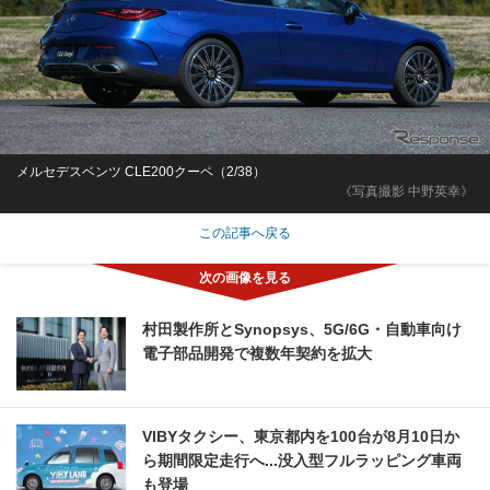
メルセデスベンツ CLE200クーペ（2/38）
《写真撮影 中野英幸》
この記事へ戻る
村田製作所とSynopsys、5G/6G・自動車向け
電子部品開発で複数年契約を拡大
VIBYタクシー、東京都内を100台が8月10日か
ら期間限定走行へ...没入型フルラッピング車両
も登場