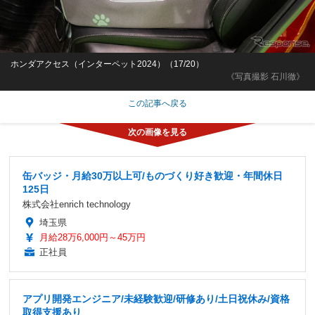
ホンダアクセス（インターペット2024）（17/20）
《写真撮影 石川徹》
この記事へ戻る
缶バッジ・月給30万以上可/ものづくり好き歓迎・年間休日
125日
株式会社enrich technology
埼玉県
月給28万6,000円～45万円
正社員
アプリ開発エンジニア/未経験歓迎/研修あり/土日祝休み/資格
取得支援あり