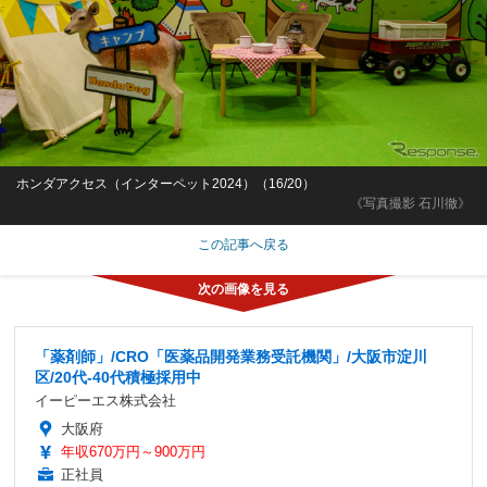
ホンダアクセス（インターペット2024）（16/20）
《写真撮影 石川徹》
この記事へ戻る
「薬剤師」/CRO「医薬品開発業務受託機関」/大阪市淀川
区/20代-40代積極採用中
イーピーエス株式会社
大阪府
年収670万円～900万円
正社員