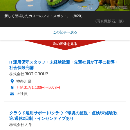
新しく登場したカヌーのフォトスポット。（9/20）
《写真撮影 石川徹》
この記事へ戻る
IT運用保守スタッフ・未経験歓迎・先輩社員が丁寧に指導・
社会保険完備
株式会社RIOT GROUP
神奈川県
月給31万1,100円～50万円
正社員
クラウド運用サポート/クラウド環境の監視・点検/未経験歓
迎/週休2日制・インセンティブあり
株式会社大斗