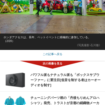
ホンダアクセスは、長年、ペットイベントに積極的に参加している。
（2/20）
《写真撮影 石川徹》
この記事へ戻る
パワフル派もナチュラル派も「ボックスサブウ
ーファー」に要注目[低音を制する者はカーオー
ディオを制す]
チューニングパーツ柄の「丹後ちりめんアロハ
シャツ」発売、トラストが京都の絹織物メーカ