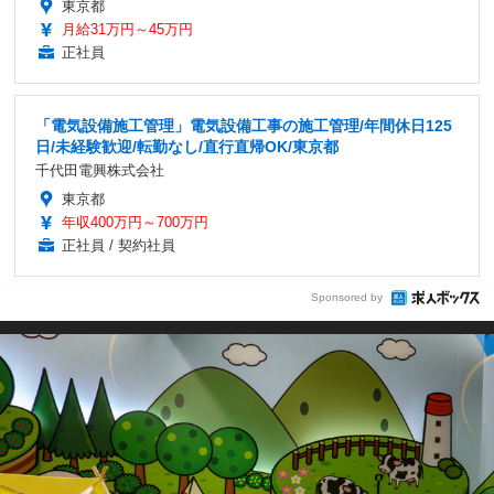
東京都
月給31万円～45万円
正社員
「電気設備施工管理」電気設備工事の施工管理/年間休日125
日/未経験歓迎/転勤なし/直行直帰OK/東京都
千代田電興株式会社
東京都
年収400万円～700万円
正社員 / 契約社員
Sponsored by