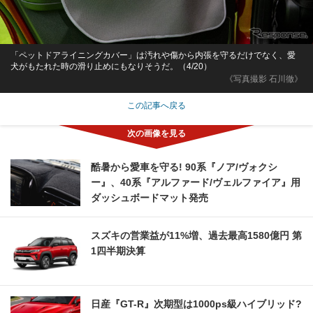
「ペットドアライニングカバー」は汚れや傷から内張を守るだけでなく、愛
犬がもたれた時の滑り止めにもなりそうだ。（4/20）
《写真撮影 石川徹》
この記事へ戻る
酷暑から愛車を守る! 90系『ノア/ヴォクシ
ー』、40系『アルファード/ヴェルファイア』用
ダッシュボードマット発売
スズキの営業益が11%増、過去最高1580億円 第
1四半期決算
日産『GT-R』次期型は1000ps級ハイブリッド?