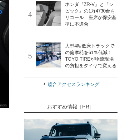
ホンダ『ZR-V』と『シ
ビック』の1万4730台を
リコール、座席が保安基
準に不適合
大型4軸低床トラックで
の偏摩耗を61％低減！
TOYO TIREが物流現場
の負担をタイヤで変える
総合アクセスランキング
おすすめ情報［PR］
《photo by Audi》
アウディ Q8 改良新型