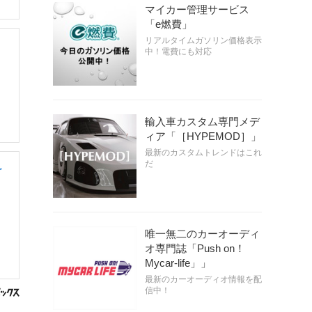
マイカー管理サービス
「e燃費」
リアルタイムガソリン価格表示
中！電費にも対応
輸入車カスタム専門メデ
ィア「［HYPEMOD］」
最新のカスタムトレンドはこれ
だ
け
唯一無二のカーオーディ
オ専門誌「Push on！
Mycar-life」」
最新のカーオーディオ情報を配
信中！