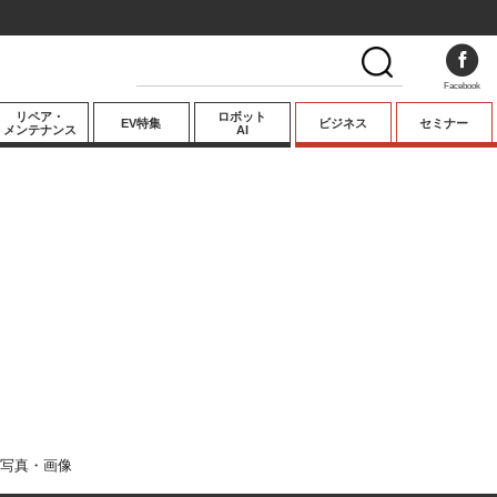
Facebook
リペア・
ロボット
EV特集
ビジネス
セミナー
メンテナンス
AI
プレミアム
業界動向
テクノロジー
キーパーソンイ
ンタビュー
写真・画像