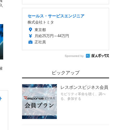
報
入
セールス・サービスエンジニア
株式会社トミタ
東京都
月給25万円～44万円
正社員
Sponsored by
確
ピックアップ
レスポンスビジネス会員
モビリティ革命を聴く、調べ
ト
る、参加する