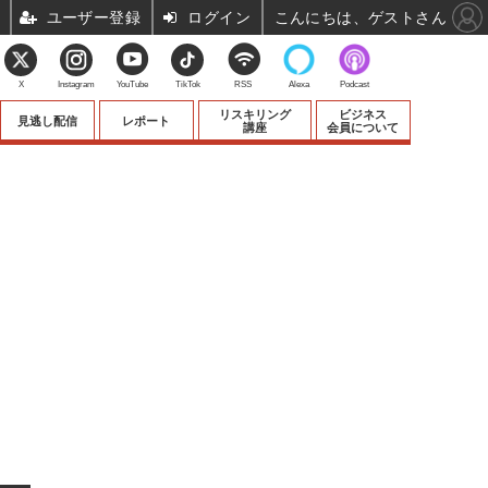
ユーザー登録
ログイン
こんにちは、ゲストさん
X
Instagram
YouTube
TikTok
RSS
Alexa
Podcast
リスキリング
ビジネス
見逃し配信
レポート
講座
会員について