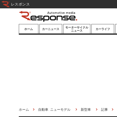
レスポンス
モーターサイクル
ホーム
カーニュース
カーライフ
ニュース
ニューモデル
ニューモデル
カスタマイズ
試乗記
試乗記
カーグッズ
道路交通/社会
カーオーディオ
鉄道
モータースポー
ツ/エンタメ
船舶
航空
宇宙
ホーム
自動車 ニューモデル
新型車
記事