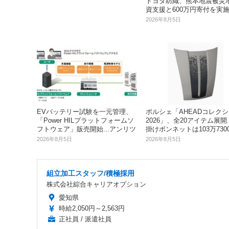
トヨタ紡織、熊本地震被災
資支援と600万円寄付を実
2026年8月5日
EVバッテリー試験を一元管理、
ポルシェ「AHEADコレク
「Power HILプラットフォームソ
2026」、全20アイテム展開.
フトウェア」販売開始...アンリツ
掛けボンネットは103万730
2026年8月5日
2026年8月5日
組立加工スタッフ/積極採用
株式会社綜合キャリアオプション
愛知県
時給2,050円～2,563円
正社員 / 派遣社員