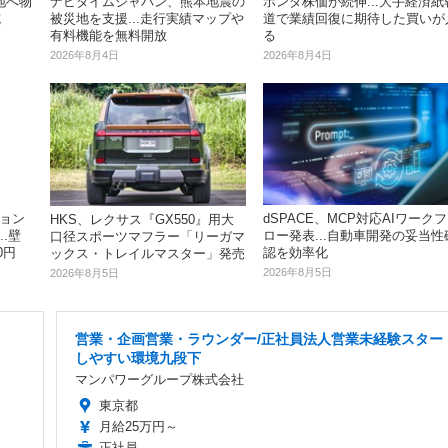
地へ物
ナビタイムジャパン、熊本地震の
ホンダ株価が続伸...大手経済紙
施
被災地を支援...走行実績マップや
道で業績回復に期待した買いが
有料機能を無料開放
る
2026年8月4日
2026年8月4日
ション
dSPACE、MCP対応AIワークフ
HKS、レクサス『GX550』用大
..壁
ロー発表...自動車開発の妥当性
口径スポーツマフラー「リーガマ
0円
認を効率化
ックス・トレイルマスター」発売
2026年8月5日
2026年8月5日
営業・企画営業・ラウンダー/正社員法人営業未経験スター
しやすい環境九段下
マンパワーグループ株式会社
東京都
月給25万円～
正社員