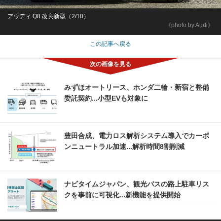
アウディ Q8 改良新型（2/10）
《photo by Audi》
この記事へ戻る
みずほオートリース、ホンダ二輪・新宿と整備
委託契約...小型EVも対象に
豊田合成、電力ロス解析システム導入でカーボ
ンニュートラル加速...解析時間8割削減
ナビタイムジャパン、観光バスの路上駐車リス
クを事前に可視化...新機能を提供開始