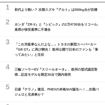
初代より軽い？ 次期スズキ『アルト』は500kg台が目標
ホンダ『ZR-V』と『シビック』の1万4730台をリコール、
座席が保安基準に不適合
「これ市販車なんだよな…」トヨタの新型スーパーカー
『GR GT』に再び脚光！ 欧州公開で日本のファンも「乗
ってみたい」と注目
三輪ソーラーEV『スリールオータ』、欧州の型式認定取
得…記念モデルを限定30台で国内発売
日産『テラノ』復活、PHEVの本格SUV誕生へ！…次期パ
ジェロと兄弟車か？