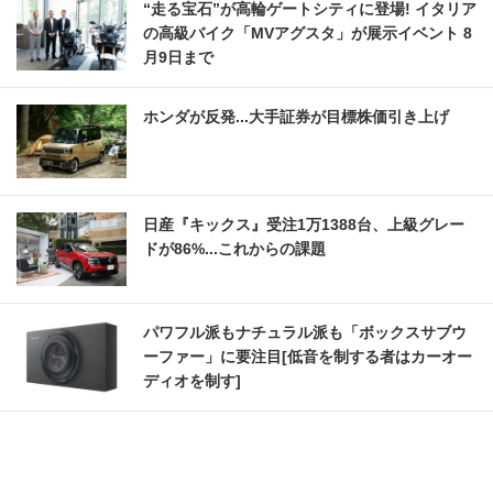
“走る宝石”が高輪ゲートシティに登場! イタリア
の高級バイク「MVアグスタ」が展示イベント 8
月9日まで
ホンダが反発...大手証券が目標株価引き上げ
日産『キックス』受注1万1388台、上級グレー
ドが86%...これからの課題
パワフル派もナチュラル派も「ボックスサブウ
ーファー」に要注目[低音を制する者はカーオー
ディオを制す]