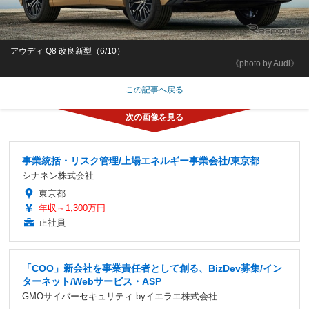
アウディ Q8 改良新型（6/10）
《photo by Audi》
この記事へ戻る
事業統括・リスク管理/上場エネルギー事業会社/東京都
シナネン株式会社
東京都
年収～1,300万円
正社員
「COO」新会社を事業責任者として創る、BizDev募集/イン
ターネット/Webサービス・ASP
GMOサイバーセキュリティ byイエラエ株式会社