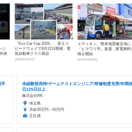
「Eco Car Cup 2026」、富士ス
エディオン、熊本地震被災地に
ンジ
ピードウェイで8月22日開催...電
「ヒマワリ号」派遣...家電無料
車内体
気自動車クラス新設
検を開始
2026年8月6日
2026年8月6日
勤手
未経験採用枠/ゲームテストエンジニア/研修制度充実/年間
日125日以上
株式会社RK
埼玉県
月給30万円～50万円
正社員