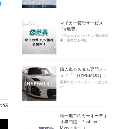
手
マイカー管理サービス
「e燃費」
リアルタイムガソリン価格表示
中！電費にも対応
輸入車カスタム専門メデ
ィア「［HYPEMOD］」
最新のカスタムトレンドはこれ
だ
唯一無二のカーオーディ
オ専門誌「Push on！
Mycar-life」」