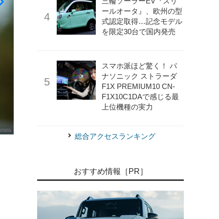
三輪ソーラーEV『スリ
ールオータ』、欧州の型
式認定取得…記念モデル
を限定30台で国内発売
スマホ派ほど驚く！ パ
ナソニック ストラーダ
F1X PREMIUM10 CN-
F1X10C1DAで感じる最
上位機種の実力
総合アクセスランキング
《photo by Lexus》
レクサス LX の「F SPORT ハンド
おすすめ情報［PR］