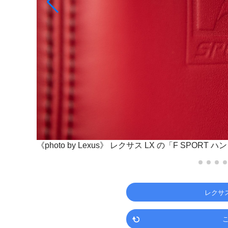
《photo by Lexus》
レクサス LX の「F SPORT
レクサ