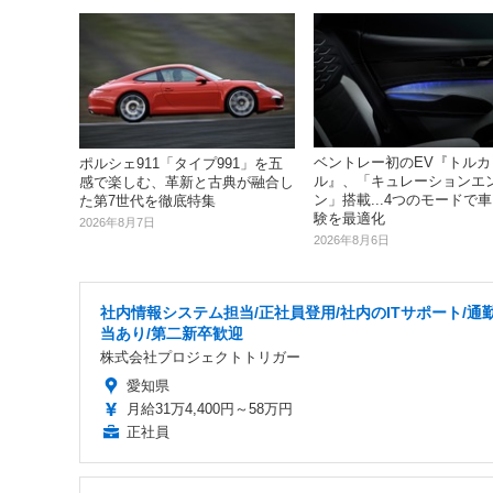
ベントレー初のEV『トルカ
ポルシェ911「タイプ991」を五
ル』、「キュレーションエ
感で楽しむ、革新と古典が融合し
ン」搭載...4つのモードで
た第7世代を徹底特集
験を最適化
2026年8月7日
2026年8月6日
社内情報システム担当/正社員登用/社内のITサポート/通
当あり/第二新卒歓迎
株式会社プロジェクトトリガー
愛知県
月給31万4,400円～58万円
正社員