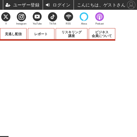
ユーザー登録
ログイン
こんにちは、ゲストさん
X
Instagram
YouTube
TikTok
RSS
Alexa
Podcast
リスキリング
ビジネス
見逃し配信
レポート
講座
会員について