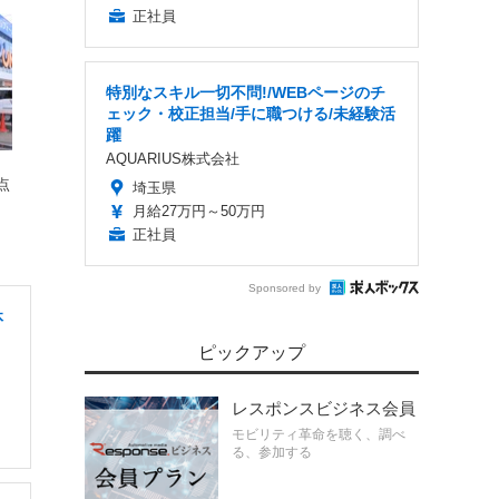
正社員
特別なスキル一切不問!/WEBページのチ
ェック・校正担当/手に職つける/未経験活
躍
AQUARIUS株式会社
点
埼玉県
月給27万円～50万円
正社員
Sponsored by
休
ピックアップ
レスポンスビジネス会員
モビリティ革命を聴く、調べ
る、参加する