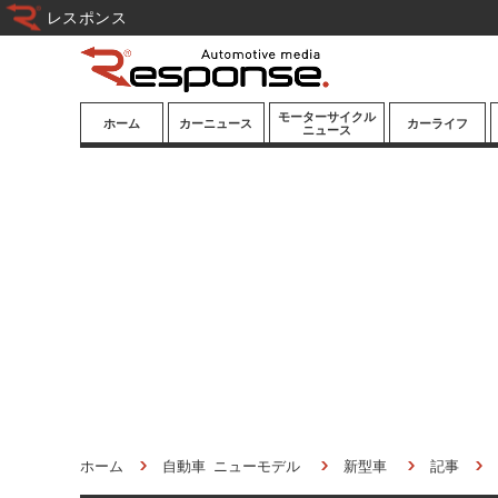
レスポンス
モーターサイクル
ホーム
カーニュース
カーライフ
ニュース
ニューモデル
ニューモデル
カスタマイズ
試乗記
試乗記
カーグッズ
道路交通/社会
カーオーディオ
鉄道
モータースポー
ツ/エンタメ
船舶
航空
宇宙
ホーム
自動車 ニューモデル
新型車
記事