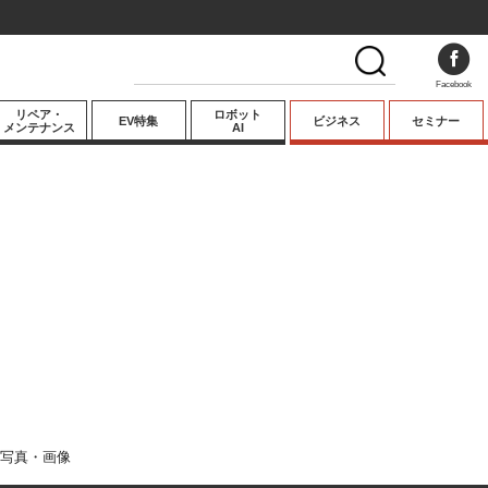
Facebook
リペア・
ロボット
EV特集
ビジネス
セミナー
メンテナンス
AI
プレミアム
業界動向
テクノロジー
キーパーソンイ
ンタビュー
写真・画像