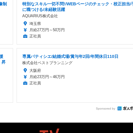
像制
特別なスキル一切不問!/WEBページのチェック・校正担当/
に職つける/未経験活躍
AQUARIUS株式会社
埼玉県
月給27万円～50万円
正社員
援
専属パティシエ/結婚式場/賞与年2回/年間休日110日
 昇
株式会社ベストプランニング
大阪府
月給23万円～46万円
正社員
Sponsored by