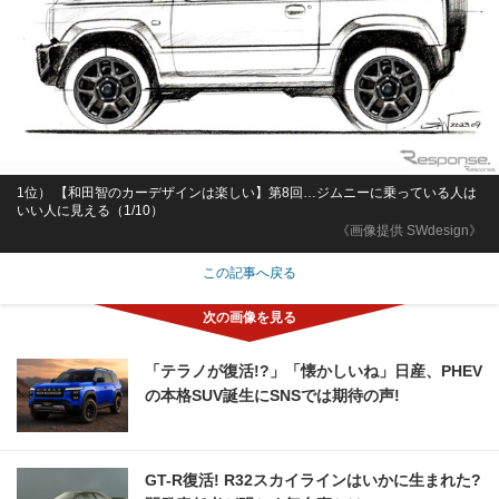
1位） 【和田智のカーデザインは楽しい】第8回…ジムニーに乗っている人は
いい人に見える（1/10）
《画像提供 SWdesign》
この記事へ戻る
「テラノが復活!?」「懐かしいね」日産、PHEV
の本格SUV誕生にSNSでは期待の声!
GT-R復活! R32スカイラインはいかに生まれた?