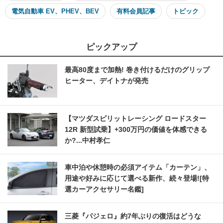
電気自動車 EV、PHEV、BEV
有料会員記事
トピック
ピックアップ
最高80度まで加熱! 巻き付けるだけのグリップ
ヒーター、デイトナが発売
【マツダスピリットレーシング ロードスター
12R 新型試乗】+300万円の価値を体感できる
か?...中村孝仁
車中泊や休憩時の必須アイテム「カーテン」、
用途や好みに応じて選べる新作、続々登場![特
選カーアクセサリー名鑑]
三菱『パジェロ』約7年ぶりの復活はどうな