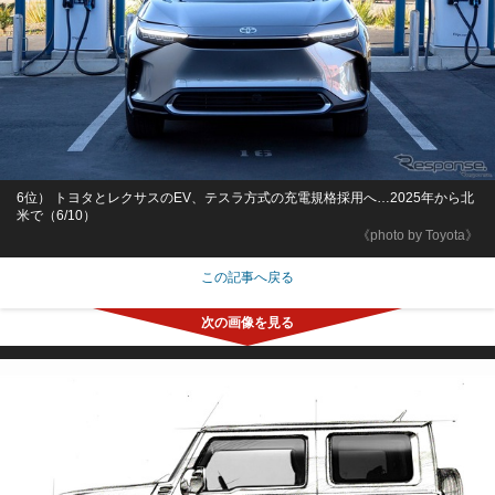
6位） トヨタとレクサスのEV、テスラ方式の充電規格採用へ…2025年から北
米で（6/10）
《photo by Toyota》
この記事へ戻る