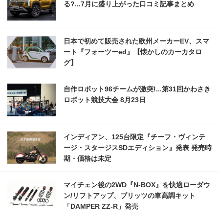
る?...7月に盛り上がった口コミ記事まとめ
日本で初めて販売された欧州メーカーEV、スマ
ート『フォーツーed』【懐かしのカーカタロ
グ】
自作ロボット96チームが激突!...第31回かわさき
ロボット競技大会 8月23日
インディアン、125台限定『チーフ・ヴィンテ
ージ・スタージスSDエディション』発表 発売時
期・価格は未定
マイチェン後の2WD『N-BOX』を快適ローダウ
ン/リフトアップ、ブリッツの車高調キット
「DAMPER ZZ-R」発売