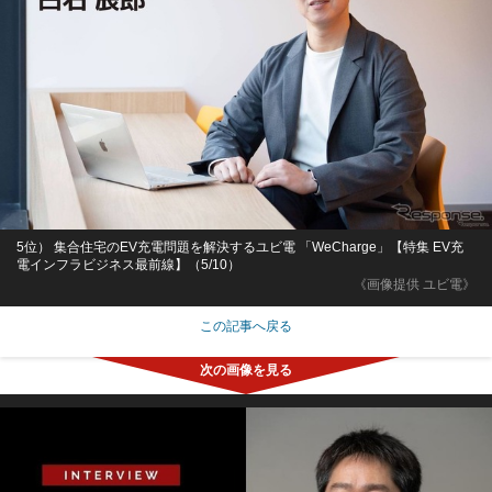
5位） 集合住宅のEV充電問題を解決するユビ電 「WeCharge」【特集 EV充
電インフラビジネス最前線】（5/10）
《画像提供 ユビ電》
この記事へ戻る