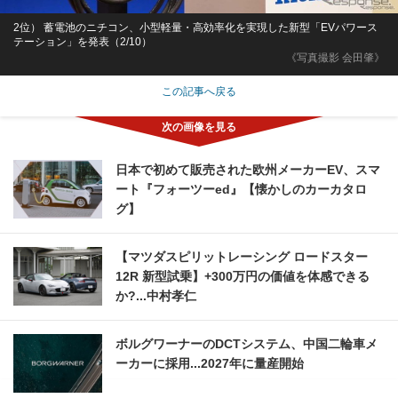
2位） 蓄電池のニチコン、小型軽量・高効率化を実現した新型「EVパワース
テーション」を発表（2/10）
《写真撮影 会田肇》
この記事へ戻る
日本で初めて販売された欧州メーカーEV、スマ
ート『フォーツーed』【懐かしのカーカタロ
グ】
【マツダスピリットレーシング ロードスター
12R 新型試乗】+300万円の価値を体感できる
か?...中村孝仁
ボルグワーナーのDCTシステム、中国二輪車メ
ーカーに採用...2027年に量産開始