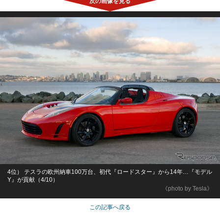
4位） テスラの欧州納車100万台、初代『ロードスター』から14年…『モデル
Y』が貢献（4/10）
《photo by Tesla》
この記事へ戻る