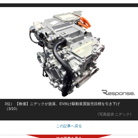
3位） 【株価】ニデックが急落、EV向け駆動装置販売目標を引き下げ
（3/10）
《写真提供 ニデック》
この記事へ戻る