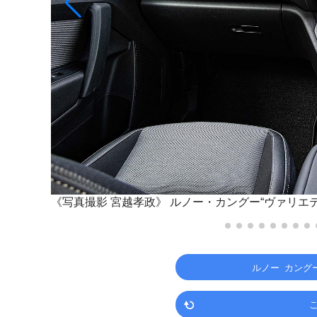
《写真撮影 宮越孝政》
ルノー・カングー“ヴァリエ
ルノー カングー