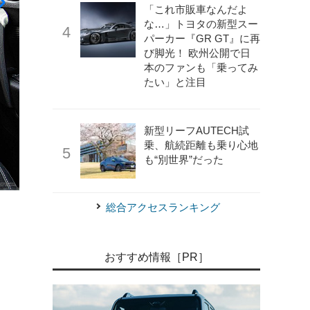
「これ市販車なんだよ
な…」トヨタの新型スー
パーカー『GR GT』に再
び脚光！ 欧州公開で日
本のファンも「乗ってみ
たい」と注目
新型リーフAUTECH試
乗、航続距離も乗り心地
も“別世界”だった
《写真撮影 宮越孝政》
ルノー・カングー“ヴァリエテ”ラ
総合アクセスランキング
おすすめ情報［PR］