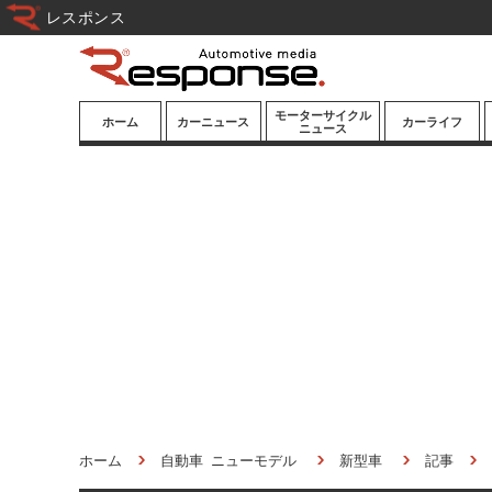
レスポンス
モーターサイクル
ホーム
カーニュース
カーライフ
ニュース
ニューモデル
ニューモデル
カスタマイズ
試乗記
試乗記
カーグッズ
道路交通/社会
カーオーディオ
鉄道
モータースポー
ツ/エンタメ
船舶
航空
宇宙
ホーム
自動車 ニューモデル
新型車
記事