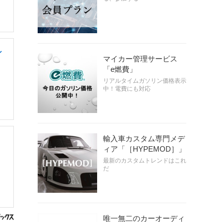
ン
マイカー管理サービス
「e燃費」
リアルタイムガソリン価格表示
中！電費にも対応
輸入車カスタム専門メデ
・
ィア「［HYPEMOD］」
最新のカスタムトレンドはこれ
だ
唯一無二のカーオーディ