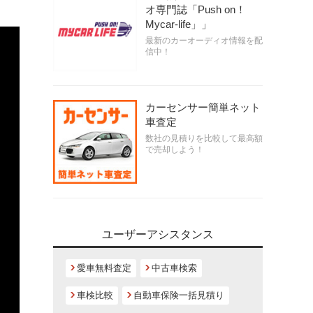
オ専門誌「Push on！
Mycar-life」」
最新のカーオーディオ情報を配
信中！
カーセンサー簡単ネット
車査定
数社の見積りを比較して最高額
で売却しよう！
ユーザーアシスタンス
愛車無料査定
中古車検索
車検比較
自動車保険一括見積り