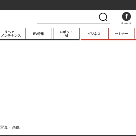
Facebook
リペア・
ロボット
EV特集
ビジネス
セミナー
メンテナンス
AI
プレミアム
業界動向
テクノロジー
キーパーソンイ
ンタビュー
写真・画像