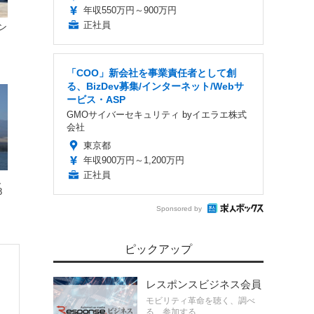
年収550万円～900万円
正社員
ン
「COO」新会社を事業責任者として創
る、BizDev募集/インターネット/Webサ
ービス・ASP
GMOサイバーセキュリティ byイエラエ株式
会社
東京都
年収900万円～1,200万円
正社員
、
8
Sponsored by
ピックアップ
レスポンスビジネス会員
モビリティ革命を聴く、調べ
る、参加する