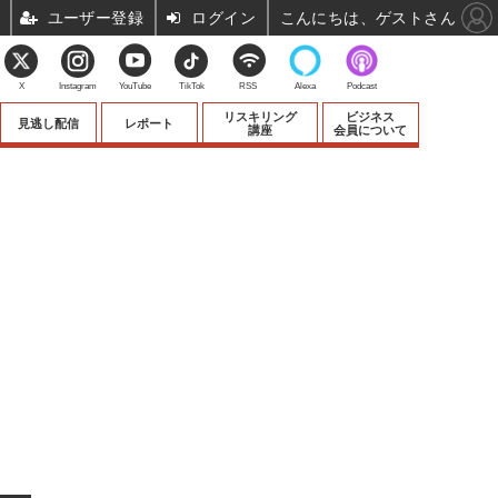
ユーザー登録
ログイン
こんにちは、ゲストさん
X
Instagram
YouTube
TikTok
RSS
Alexa
Podcast
リスキリング
ビジネス
見逃し配信
レポート
講座
会員について