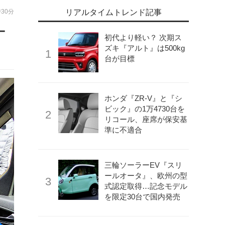
時30分
リアルタイムトレンド記事
ー
初代より軽い？ 次期ス
ズキ『アルト』は500kg
台が目標
ホンダ『ZR-V』と『シ
ビック』の1万4730台を
リコール、座席が保安基
準に不適合
三輪ソーラーEV『スリ
ールオータ』、欧州の型
式認定取得…記念モデル
を限定30台で国内発売