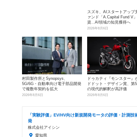
スズキ、AIスタートアップ
ァンド「A.Capital Fund 
資...AI領域の知見獲得へ
2026年8月6日
村田製作所とSynopsys、
ドゥカティ『モンスター』
5G/6G・自動車向け電子部品開発
ドドット・デザイン賞、第
で複数年契約を拡大
の現代的解釈が高評価
2026年8月6日
2026年8月6日
「実験評価」EV/HV向け新規開発モータの評価・計測技
発
株式会社アイシン
愛知県