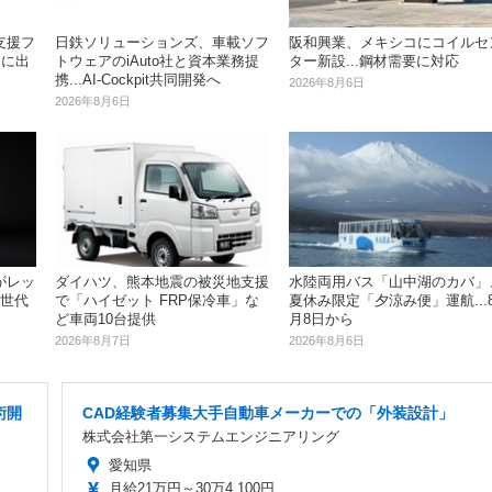
支援フ
日鉄ソリューションズ、車載ソフ
阪和興業、メキシコにコイルセ
V」に出
トウェアのiAuto社と資本業務提
ター新設...鋼材需要に対応
携...AI-Cockpit共同開発へ
2026年8月6日
2026年8月6日
がレッ
ダイハツ、熊本地震の被災地支援
水陸両用バス「山中湖のカバ」
5世代
で「ハイゼット FRP保冷車」な
夏休み限定「夕涼み便」運航...
ど車両10台提供
月8日から
2026年8月7日
2026年8月6日
術開
CAD経験者募集大手自動車メーカーでの「外装設計」
株式会社第一システムエンジニアリング
愛知県
月給21万円～30万4,100円