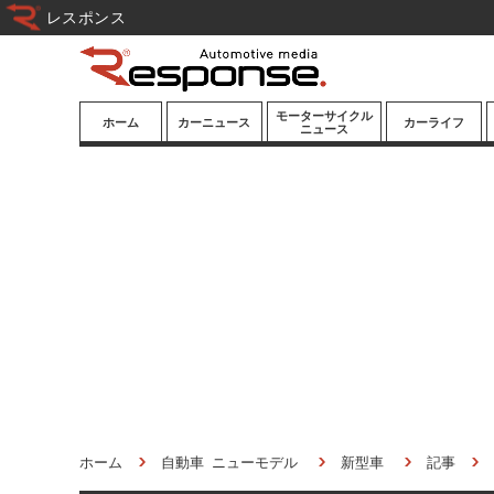
レスポンス
モーターサイクル
ホーム
カーニュース
カーライフ
ニュース
ニューモデル
ニューモデル
カスタマイズ
試乗記
試乗記
カーグッズ
道路交通/社会
カーオーディオ
鉄道
モータースポー
ツ/エンタメ
船舶
航空
宇宙
ホーム
自動車 ニューモデル
新型車
記事