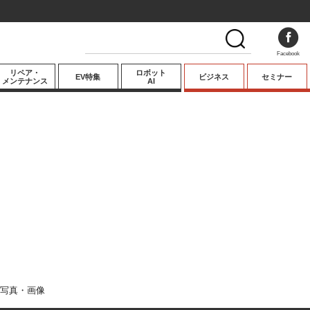
Facebook
リペア・
ロボット
EV特集
ビジネス
セミナー
メンテナンス
AI
プレミアム
業界動向
テクノロジー
キーパーソンイ
ンタビュー
写真・画像