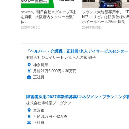
newmo、朝日自動車グループ3社
フランス大統領専用車、『D
を買収...大阪府内タクシー台数1
N°7 エリゼ』は防弾仕様のEV
位に
ホイールベース25cm延長
2026年8月5日
2026年8月5日
「ヘルパー・介護職」正社員/老人デイサービスセンター
有限会社ジェイリート だんらんの家 磯子
神奈川県
月給21万5,000円～30万円
正社員
障害者採用/2027年新卒募集/マネジメントプランニング
株式会社博報堂プロダクツ
東京都
月給31万円～42万円
正社員