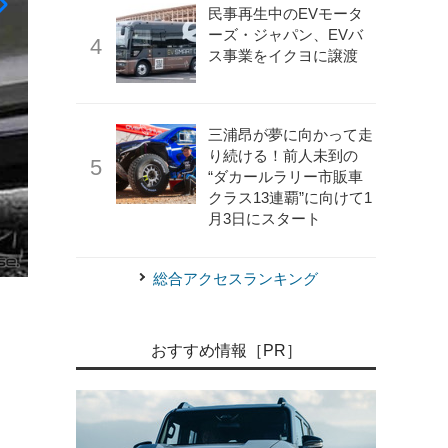
民事再生中のEVモータ
ーズ・ジャパン、EVバ
ス事業をイクヨに譲渡
三浦昂が夢に向かって走
り続ける！前人未到の
“ダカールラリー市販車
Sugar Design/APOLLO
アウディ Q3 次期型（予想CG）
クラス13連覇”に向けて1
月3日にスタート
総合アクセスランキング
おすすめ情報［PR］