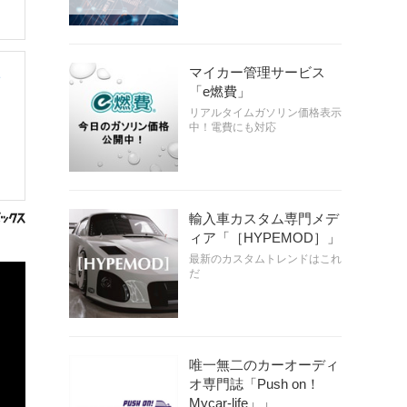
マイカー管理サービス
ト
「e燃費」
リアルタイムガソリン価格表示
中！電費にも対応
輸入車カスタム専門メデ
ィア「［HYPEMOD］」
最新のカスタムトレンドはこれ
だ
唯一無二のカーオーディ
オ専門誌「Push on！
Mycar-life」」