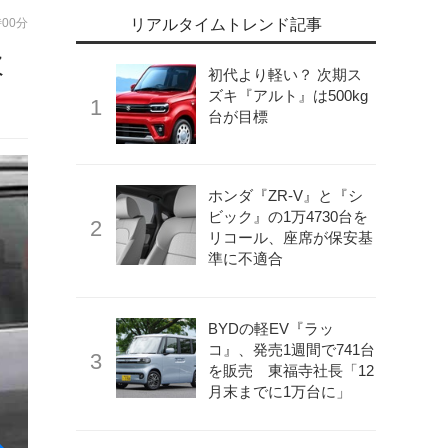
時00分
リアルタイムトレンド記事
次
初代より軽い？ 次期ス
ズキ『アルト』は500kg
台が目標
ホンダ『ZR-V』と『シ
ビック』の1万4730台を
リコール、座席が保安基
準に不適合
BYDの軽EV『ラッ
コ』、発売1週間で741台
を販売 東福寺社長「12
月末までに1万台に」