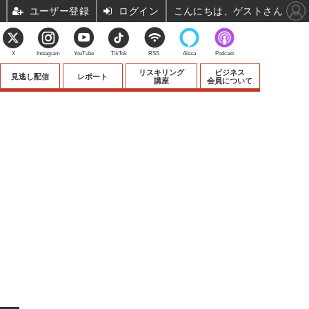
ユーザー登録
ログイン
こんにちは、ゲストさん
X
Instagram
YouTube
TikTok
RSS
Alexa
Podcast
リスキリング
ビジネス
見逃し配信
レポート
講座
会員について