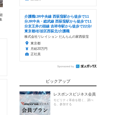
、
開
介護職/JR中央線 西荻窪駅から徒歩で11
集
分JR中央・総武線 西荻窪駅から徒歩で11
分京王井の頭線 吉祥寺駅から徒歩で22分/
東京都/杉並区西荻北/介護職
株式会社リレイション だんらんの家西荻窪
東京都
月給20万円
正社員
Sponsored by
ピックアップ
レスポンスビジネス会員
モビリティ革命を聴く、調べ
る、参加する