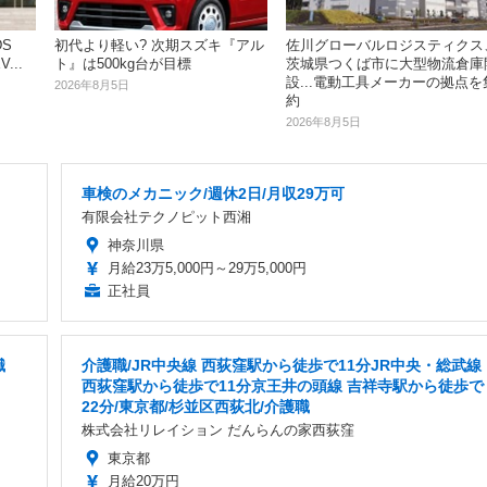
S
初代より軽い? 次期スズキ『アル
佐川グローバルロジスティクス
...
ト』は500kg台が目標
茨城県つくば市に大型物流倉庫
設...電動工具メーカーの拠点を
2026年8月5日
約
2026年8月5日
車検のメカニック/週休2日/月収29万可
有限会社テクノピット西湘
神奈川県
月給23万5,000円～29万5,000円
正社員
職
介護職/JR中央線 西荻窪駅から徒歩で11分JR中央・総武線
西荻窪駅から徒歩で11分京王井の頭線 吉祥寺駅から徒歩で
22分/東京都/杉並区西荻北/介護職
株式会社リレイション だんらんの家西荻窪
東京都
月給20万円