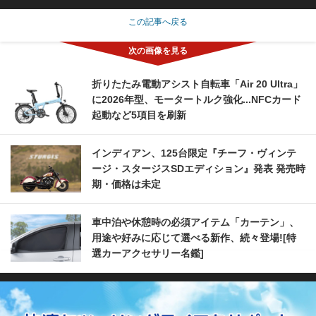
この記事へ戻る
折りたたみ電動アシスト自転車「Air 20 Ultra」
に2026年型、モータートルク強化...NFCカード
起動など5項目を刷新
インディアン、125台限定『チーフ・ヴィンテ
ージ・スタージスSDエディション』発表 発売時
期・価格は未定
車中泊や休憩時の必須アイテム「カーテン」、
用途や好みに応じて選べる新作、続々登場![特
選カーアクセサリー名鑑]