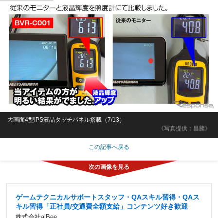
大画面4型IPS液晶タッチパネル搭載（7/13）
《写真提供：昌騰》
この記事へ戻る
ゲームテクニカルサポートスタッフ・QAスキル習得・QAス
キル習得「正社員/交通費全額支給」コンテンツ好き歓迎
株式会社alBee