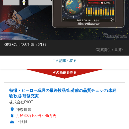
GPS+みちびき対応（5/13）
《写真提供：昌騰》
この記事へ戻る
特撮・ヒーロー玩具の最終検品/出荷前の品質チェック/未経
験歓迎/研修充実
株式会社RIOT
神奈川県
月給30万100円～45万円
正社員