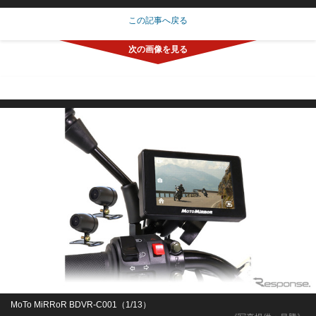
この記事へ戻る
MoTo MiRRoR BDVR-C001（1/13）