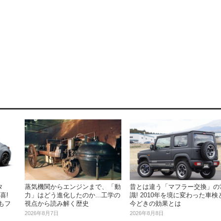
タ
蒸気機関からエンジンまで、「動
昔とは違う「マフラー交換」の
喜!
力」はどう進化したのか...工学の
識! 2010年を境に変わった車検
もフ
視点から読み解く歴史
今どきの効果とは
2026年8月7日
2026年8月8日