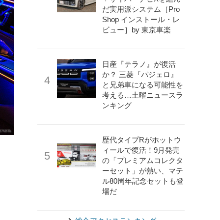
だ実用派システム［Pro
Shop インストール・レ
ビュー］by 東京車楽
日産『テラノ』が復活
か？ 三菱『パジェロ』
と兄弟車になる可能性を
考える…土曜ニュースラ
ンキング
歴代タイプRがホットウ
《photo by Mercedes-benz》
メルセデスベンツ Eクラス 新
ィールで復活！9月発売
の「プレミアムコレクタ
ーセット」が熱い、マテ
ル80周年記念セットも登
場だ