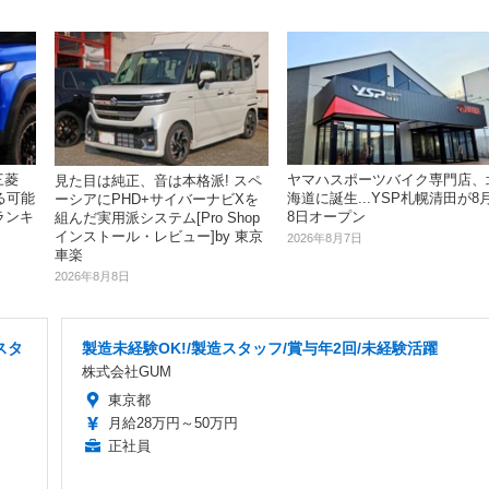
三菱
ヤマハスポーツバイク専門店、
見た目は純正、音は本格派! スペ
る可能
海道に誕生...YSP札幌清田が8
ーシアにPHD+サイバーナビXを
ランキ
8日オープン
組んだ実用派システム[Pro Shop
インストール・レビュー]by 東京
2026年8月7日
車楽
2026年8月8日
スタ
製造未経験OK!/製造スタッフ/賞与年2回/未経験活躍
株式会社GUM
東京都
月給28万円～50万円
正社員