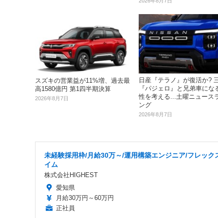
2026年8月7日
日産『テラノ』が復活か? 
スズキの営業益が11%増、過去最
『パジェロ』と兄弟車にな
高1580億円 第1四半期決算
性を考える...土曜ニュース
2026年8月7日
ング
2026年8月7日
未経験採用枠/月給30万～/運用構築エンジニア/フレック
イム
株式会社HIGHEST
愛知県
月給30万円～60万円
正社員