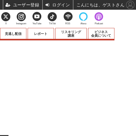
ユーザー登録
ログイン
こんにちは、ゲストさん
X
Instagram
YouTube
TikTok
RSS
Alexa
Podcast
リスキリング
ビジネス
見逃し配信
レポート
講座
会員について