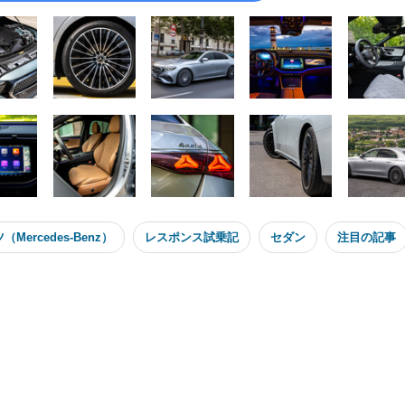
ercedes-Benz）
レスポンス試乗記
セダン
注目の記事