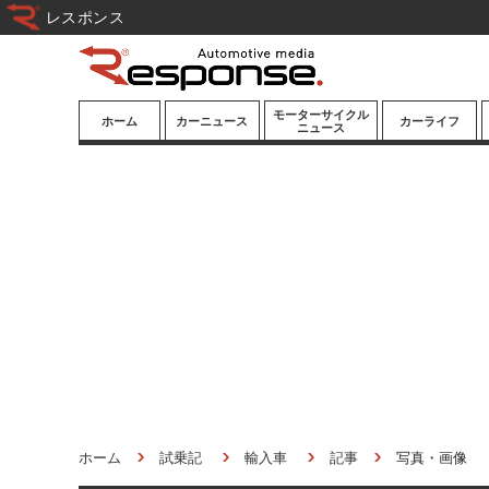
レスポンス
モーターサイクル
ホーム
カーニュース
カーライフ
ニュース
ニューモデル
ニューモデル
カスタマイズ
試乗記
試乗記
カーグッズ
道路交通/社会
カーオーディオ
鉄道
モータースポー
ツ/エンタメ
船舶
航空
宇宙
ホーム
試乗記
輸入車
記事
写真・画像