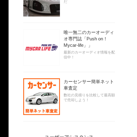
だ
唯一無二のカーオーディ
オ専門誌「Push on！
Mycar-life」」
最新のカーオーディオ情報を配
信中！
カーセンサー簡単ネット
車査定
数社の見積りを比較して最高額
で売却しよう！