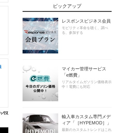
ピックアップ
レスポンスビジネス会員
モビリティ革命を聴く、調べ
る、参加する
保
マイカー管理サービス
「e燃費」
リアルタイムガソリン価格表示
中！電費にも対応
輸入車カスタム専門メデ
ィア「［HYPEMOD］」
最新のカスタムトレンドはこれ