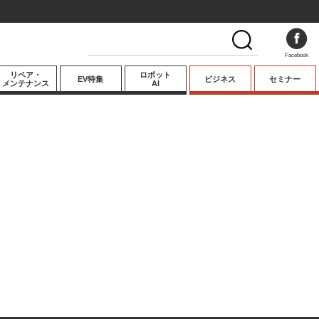
Facebook
リペア・
ロボット
EV特集
ビジネス
セミナー
メンテナンス
AI
プレミアム
業界動向
テクノロジー
キーパーソンイ
ンタビュー