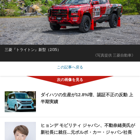
三菱『トライトン』新型（2/35）
《写真提供 三菱自動車》
この記事へ戻る
ダイハツの生産が12.8%増、認証不正の反動 上
半期実績
ヒョンデ モビリティ ジャパン、不動奈緒美氏が
新社長に就任...元ボルボ・カー・ジャパン社長