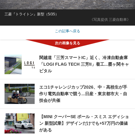
三菱『トライトン』新型（5/35）
《写真提供 三菱自動車》
この記事へ戻る
関越道「三芳スマートIC」近く、冷凍自動倉庫
「LOGI FLAG TECH 三芳II」着工...霞ヶ関キャ
ピタル
エコ1チャレンジカップ2026、中・高校生が手
作り電気自動車で競う...日産・東京都市大・自
技会が共催
【MINI クーパーSE ポール・スミス エディショ
ン 新型試乗】デザインだけでも+57万円の価値
がある