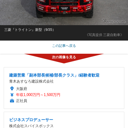
三菱『トライトン』新型（9/35）
《写真提供 三菱自動車》
この記事へ戻る
建築営業「副本部長候補/部長クラス」/経験者歓迎
青木あすなろ建設株式会社
大阪府
年収1,000万円～1,500万円
正社員
ビジネスプロデューサー
株式会社スパイスボックス